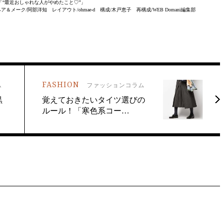
1月号「“最近おしゃれな人がやめたこと♡”」
メーク/阿部洋知 レイアウト/ohmae-d 構成/木戸恵子 再構成/WEB Domani編集部
FASHION
ム
ファッションコラム
黒
覚えておきたいタイツ選びの
ルール！「寒色系コー…