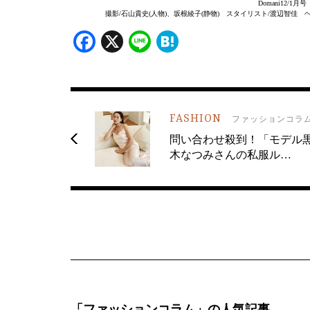
Domani12/
撮影/石山貴史(人物)、坂根綾子(静物) スタイリスト/渡辺智佳 ヘア＆
Facebook
X
Line
Hatena
FASHION
ファッションコラ
問い合わせ殺到！「モデル
木なつみさんの私服ル…
「ファッションコラム」の人気記事