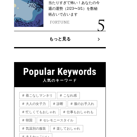
当たりすぎて怖い！あなたの今
週の運勢（2/23〜3/1）を数秘
術占いで占います
FORTUNE
もっと見る
人気のキーワード
着こなしマンネリ
こなれ感
大人の女子力
診断
服のお手入れ
忙しくてもおしゃれ
仕事もおしゃれも
韓国
セレモニースタイル
気温別の服装
楽しておしゃれ
大人かっこいい