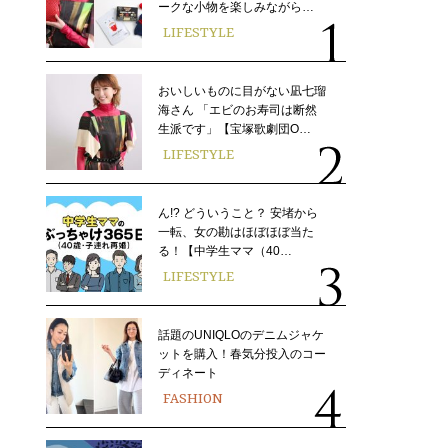
ークな小物を楽しみながら…
LIFESTYLE
おいしいものに目がない凪七瑠
海さん 「エビのお寿司は断然
生派です」【宝塚歌劇団O…
LIFESTYLE
ん!? どういうこと？ 安堵から
一転、女の勘はほぼほぼ当た
る！【中学生ママ（40…
LIFESTYLE
話題のUNIQLOのデニムジャケ
ットを購入！春気分投入のコー
ディネート
FASHION