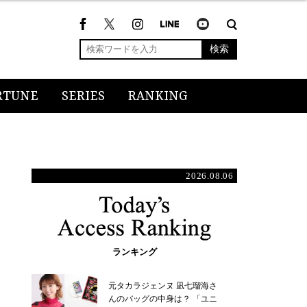
検索
RTUNE
SERIES
RANKING
2026.08.06
ランキング
元タカラジェンヌ 凪七瑠海さ
んのバッグの中身は？ 「ユニ