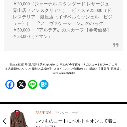
￥39,000（ジャーナル スタンダード レサージュ
青山店〈アンスクリア〉） ピアス￥25,000（ド
レステリア 銀座店〈イザベルミッシェル ビジ
ュー〉） 〝ア ヴァケーション〟のバッグ
￥59,000・〝アルテア〟のスカーフ［参考価格］
￥23,000（アマン）
Domani12月号 望月芹名的きれいめハンサムの“今年買うべき„2大コート&ブーツ より
本誌撮影時スタッフ: 撮影／坂根綾子 スタイリスト／角田かおる 構成／旧井菜月 再構成／
WebDomani編集部
Facebook
X
Line
Hatena
FASHION
アウターコーデ
いつものコートにベルトをオンして着こ