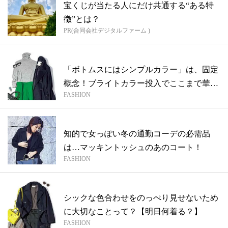
宝くじが当たる人にだけ共通する“ある特
徴”とは？
PR(合同会社デジタルファーム )
「ボトムスにはシンプルカラー」は、固定
概念！ブライトカラー投入でここまで華や
FASHION
かに...
知的で女っぽい冬の通勤コーデの必需品
は…マッキントッシュのあのコート！
FASHION
シックな色合わせをのっぺり見せないため
に大切なことって？【明日何着る？】
FASHION