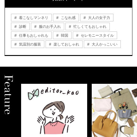
着こなしマンネリ
こなれ感
大人の女子力
診断
服のお手入れ
忙しくてもおしゃれ
仕事もおしゃれも
韓国
セレモニースタイル
気温別の服装
楽しておしゃれ
大人かっこいい