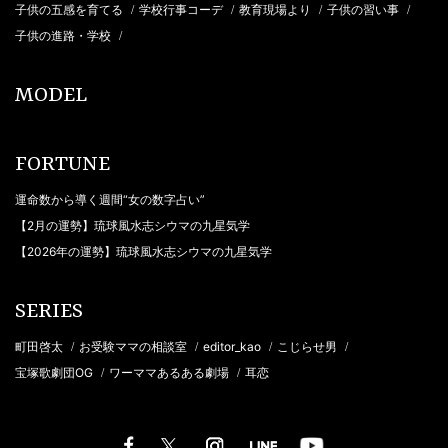
子供の五感を育てる
学校行事コーデ
教育現場より
子供の習い事
/
/
/
/
子供の進路・学校
/
MODEL
FORTUNE
運命数から導く週間“女の数字占い”
【2月の運勢】琉球風水志シウマの九星気学
【2026年の運勢】琉球風水志シウマの九星気学
SERIES
町田啓太
お受験ママの相談室
editor_kao
こじらせ男
/
/
/
/
宝塚歌劇団OG
ワーママあるある劇場
耳恋
/
/