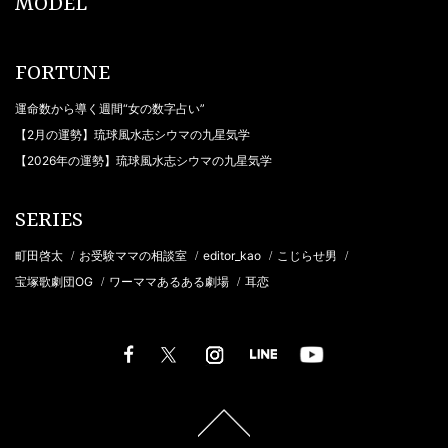
MODEL
FORTUNE
運命数から導く週間“女の数字占い”
【2月の運勢】琉球風水志シウマの九星気学
【2026年の運勢】琉球風水志シウマの九星気学
SERIES
町田啓太
お受験ママの相談室
editor_kao
こじらせ男
/
/
/
/
宝塚歌劇団OG
ワーママあるある劇場
耳恋
/
/