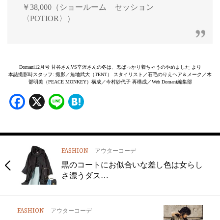
￥38,000（ショールーム セッション
〈POTIOR〉）
Domani12月号 甘谷さんVS辛沢さんの冬は、黒ばっかり着ちゃうのやめました より
本誌撮影時スタッフ: 撮影／魚地武大（TENT） スタイリスト／石毛のりえヘア＆メーク／木
部明美（PEACE MONKEY）構成／今村紗代子 再構成／Web Domani編集部
Facebook
X
Line
Hatena
FASHION
アウターコーデ
黒のコートにお似合いな差し色は女らし
さ漂うダス…
FASHION
アウターコーデ