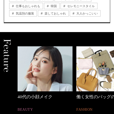
仕事もおしゃれも
韓国
セレモニースタイル
気温別の服装
楽しておしゃれ
大人かっこいい
めカジ
40代の小顔メイク
働く女性のバッグ
BEAUTY
FASHION