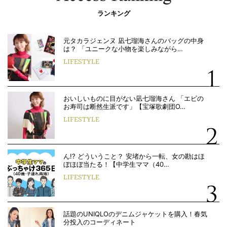
ランキング
元タカラジェンヌ 凪七瑠海さんのバッグの中身
は？ 「ユニークな小物を楽しみながら…
LIFESTYLE
おいしいものに目がない凪七瑠海さん 「エビの
お寿司は断然生派です」【宝塚歌劇団O…
LIFESTYLE
ん!? どういうこと？ 安堵から一転、女の勘はほ
ぼほぼ当たる！【中学生ママ（40…
LIFESTYLE
話題のUNIQLOのデニムジャケットを購入！春気
分投入のコーディネート