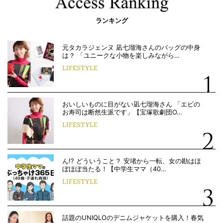
ランキング
元タカラジェンヌ 凪七瑠海さんのバッグの中身
は？ 「ユニークな小物を楽しみながら…
LIFESTYLE
おいしいものに目がない凪七瑠海さん 「エビの
お寿司は断然生派です」【宝塚歌劇団O…
LIFESTYLE
ん!? どういうこと？ 安堵から一転、女の勘はほ
ぼほぼ当たる！【中学生ママ（40…
LIFESTYLE
話題のUNIQLOのデニムジャケットを購入！春気