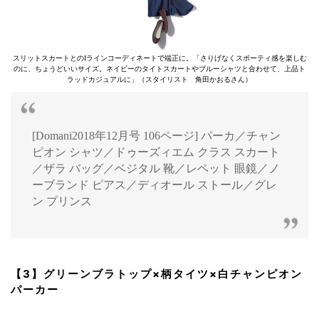
スリットスカートとのIラインコーディネートで端正に。「さりげなくスポーティ感を楽しむ
のに、ちょうどいいサイズ。ネイビーのタイトスカートやブルーシャツと合わせて、上品ト
ラッドカジュアルに」（スタイリスト 角田かおるさん）
[Domani2018年12月号 106ページ] パーカ／チャン
ピオン シャツ／ドゥーズィエム クラス スカート
／ザラ バッグ／ベジタル 靴／レペット 眼鏡／ノ
ーブランド ピアス／ディオール ストール／グレ
ン プリンス
【3】グリーンブラトップ×柄タイツ×白チャンピオン
パーカー