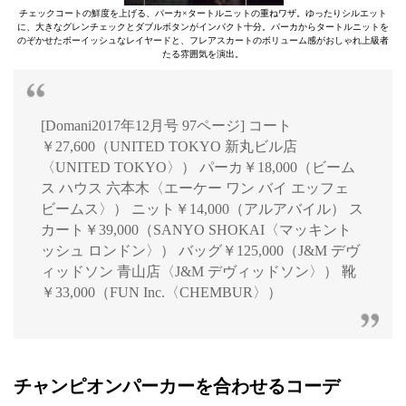
チェックコートの鮮度を上げる、パーカ×タートルニットの重ねワザ。ゆったりシルエット
に、大きなグレンチェックとダブルボタンがインパクト十分。パーカからタートルニットを
のぞかせたボーイッシュなレイヤードと、フレアスカートのボリューム感がおしゃれ上級者
たる雰囲気を演出。
[Domani2017年12月号 97ページ] コート
￥27,600（UNITED TOKYO 新丸ビル店
〈UNITED TOKYO〉） パーカ￥18,000（ビーム
ス ハウス 六本木〈エーケー ワン バイ エッフェ
ビームス〉） ニット￥14,000（アルアバイル） ス
カート￥39,000（SANYO SHOKAI〈マッキント
ッシュ ロンドン〉） バッグ￥125,000（J&M デヴ
ィッドソン 青山店〈J&M デヴィッドソン〉） 靴
￥33,000（FUN Inc.〈CHEMBUR〉）
チャンピオンパーカーを合わせるコーデ