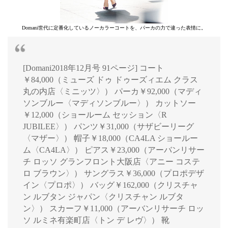
Domani世代に定番化しているノーカラーコートを、パーカの力で違った表情に。
[Domani2018年12月号 91ページ] コート
￥84,000（ミューズ ドゥ ドゥーズィエム クラス
丸の内店〈ミニッツ〉） パーカ￥92,000（マディ
ソンブルー〈マディソンブルー〉） カットソー
￥12,000（ショールーム セッション〈R
JUBILEE〉） パンツ￥31,000（サザビーリーグ
〈マザー〉） 帽子￥18,000（CA4LA ショールー
ム〈CA4LA〉） ピアス￥23,000（アーバンリサー
チ ロッソ グランフロント大阪店〈アニー コステ
ロ ブラウン〉） サングラス￥36,000（プロポデザ
イン〈プロポ〉） バッグ￥162,000（クリスチャ
ン ルブタン ジャパン〈クリスチャン ルブタ
ン〉） スカーフ￥11,000（アーバンリサーチ ロッ
ソ ルミネ有楽町店〈トン デ レヴ〉） 靴