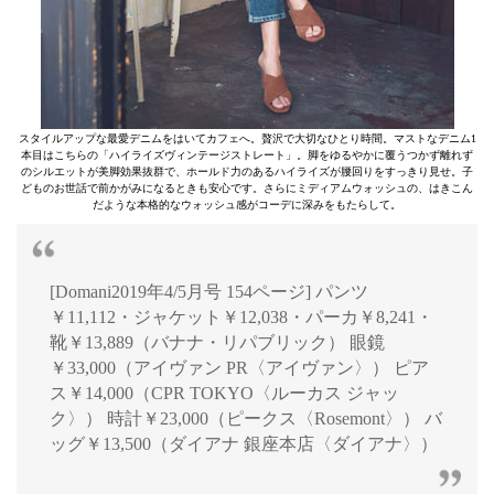
スタイルアップな最愛デニムをはいてカフェへ。贅沢で大切なひとり時間。マストなデニム1
本目はこちらの「ハイライズヴィンテージストレート」。脚をゆるやかに覆うつかず離れず
のシルエットが美脚効果抜群で、ホールド力のあるハイライズが腰回りをすっきり見せ。子
どものお世話で前かがみになるときも安心です。さらにミディアムウォッシュの、はきこん
だような本格的なウォッシュ感がコーデに深みをもたらして。
[Domani2019年4/5月号 154ページ] パンツ
￥11,112・ジャケット￥12,038・パーカ￥8,241・
靴￥13,889（バナナ・リパブリック） 眼鏡
￥33,000（アイヴァン PR〈アイヴァン〉） ピア
ス￥14,000（CPR TOKYO〈ルーカス ジャッ
ク〉） 時計￥23,000（ピークス〈Rosemont〉） バ
ッグ￥13,500（ダイアナ 銀座本店〈ダイアナ〉）