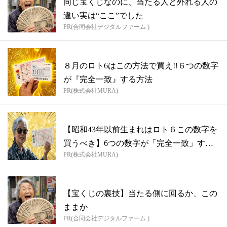
同じ宝くじなのに、当たる人と外れる人の
違い実は“ここ”でした
PR(合同会社デジタルファーム )
８月のロト6はこの方法で買え!!６つの数字
が『完全一致』する方法
PR(株式会社MURA)
【昭和43年以前生まれはロト６この数字を
買うべき】6つの数字が「完全一致」する
PR(株式会社MURA)
方...
【宝くじの裏技】当たる側に回るか、この
ままか
PR(合同会社デジタルファーム )