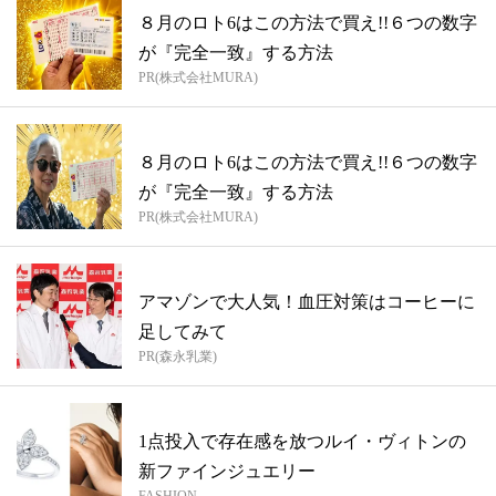
８月のロト6はこの方法で買え!!６つの数字
が『完全一致』する方法
PR(株式会社MURA)
８月のロト6はこの方法で買え!!６つの数字
が『完全一致』する方法
PR(株式会社MURA)
アマゾンで大人気！血圧対策はコーヒーに
足してみて
PR(森永乳業)
1点投入で存在感を放つルイ・ヴィトンの
新ファインジュエリー
FASHION