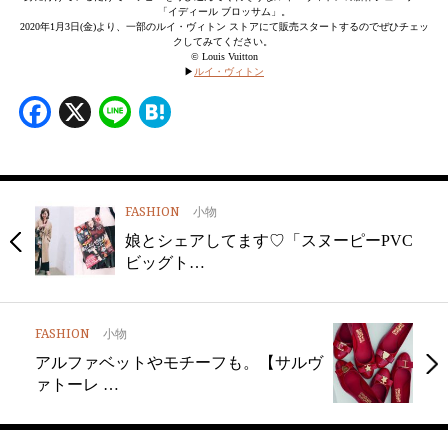
「イディール ブロッサム」。
2020年1月3日(金)より、一部のルイ・ヴィトン ストアにて販売スタートするのでぜひチェッ
クしてみてください。
© Louis Vuitton
▶︎
ルイ・ヴィトン
Facebook
X
Line
Hatena
FASHION
小物
娘とシェアしてます♡「スヌーピーPVC
ビッグト…
FASHION
小物
アルファベットやモチーフも。【サルヴ
ァトーレ …