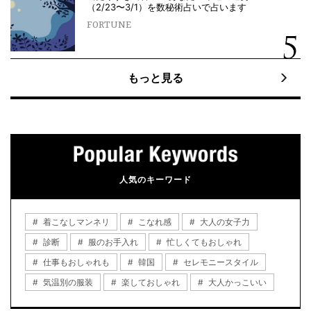
（2/23〜3/1）を数秘術占いで占います
FORTUNE
もっと見る
人気のキーワード
着こなしマンネリ
こなれ感
大人の女子力
診断
服のお手入れ
忙しくてもおしゃれ
仕事もおしゃれも
韓国
セレモニースタイル
気温別の服装
楽しておしゃれ
大人かっこいい