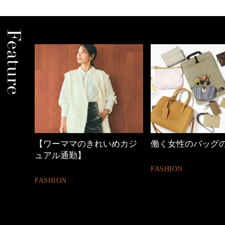
めカジ
働く女性のバッグの中身
40代の小顔メイク
FASHION
BEAUTY