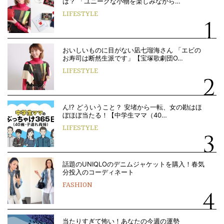
は？ 「ユニークな小物を楽しみながら…
LIFESTYLE
おいしいものに目がない凪七瑠海さん 「エビの
お寿司は断然生派です」【宝塚歌劇団O…
LIFESTYLE
ん!? どういうこと？ 安堵から一転、女の勘はほ
ぼほぼ当たる！【中学生ママ（40…
LIFESTYLE
話題のUNIQLOのデニムジャケットを購入！春気
分投入のコーディネート
FASHION
当たりすぎて怖い！あなたの今週の運勢