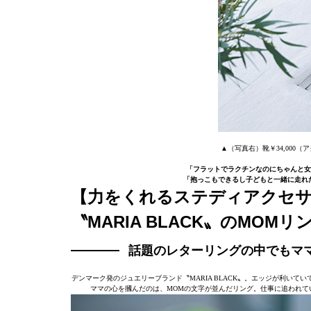
▲（写真右）靴￥34,000
「フラットでラクチンなのにちゃんと女
「抱っこもできるし子どもと一緒に走れ
【力をくれるステディアクセサ
〝MARIA BLACK〟のMOMリ
話題のレターリングの中でもマ
デンマーク発のジュエリーブランド〝MARIA BLACK〟。エッジが利い
ママの心を摑んだのは、MOMの文字が並んだリング。仕事に追われて