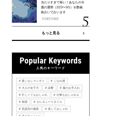
当たりすぎて怖い！あなたの今
週の運勢（2/23〜3/1）を数秘
術占いで占います
FORTUNE
もっと見る
人気のキーワード
着こなしマンネリ
こなれ感
大人の女子力
診断
服のお手入れ
忙しくてもおしゃれ
仕事もおしゃれも
韓国
セレモニースタイル
気温別の服装
楽しておしゃれ
大人かっこいい