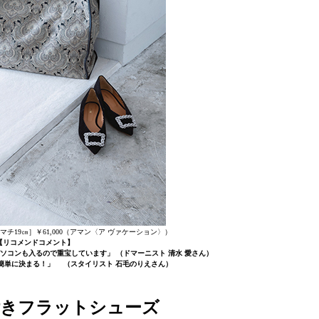
×マチ19㎝］￥61,000（アマン〈ア ヴァケーション〉）
【リコメンドコメント】
ソコンも入るので重宝しています」 （ドマーニスト 清水 愛さん）
簡単に決まる！」 （スタイリスト 石毛のりえさん）
付きフラットシューズ