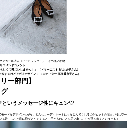
（アクアガール渋谷〈ピッピシック〉） その他／私物
リコメンドコメント：
らしくて靴ズレしません！」 （ドマーニスト 杉山 迪子さん）
たりするけどアガるデザイン」 （エディター 高橋香奈子さん）
リー部門】
ング
マというメッセージ性にキュン♡
ていてモードなデザインながら、どんなコーディネートにもなじんでくれるのがヒットの理由。特にワー
いる最中にふと目に飛び込んでくると、子どものことを思い出し、心が落ち着くという声も！