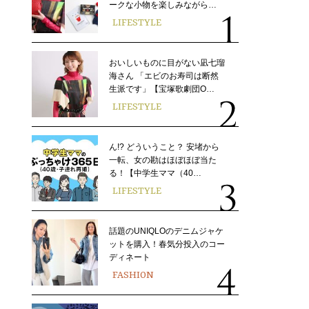
ークな小物を楽しみながら…
LIFESTYLE
おいしいものに目がない凪七瑠
海さん 「エビのお寿司は断然
生派です」【宝塚歌劇団O…
LIFESTYLE
ん!? どういうこと？ 安堵から
一転、女の勘はほぼほぼ当た
る！【中学生ママ（40…
LIFESTYLE
話題のUNIQLOのデニムジャケ
ットを購入！春気分投入のコー
ディネート
FASHION