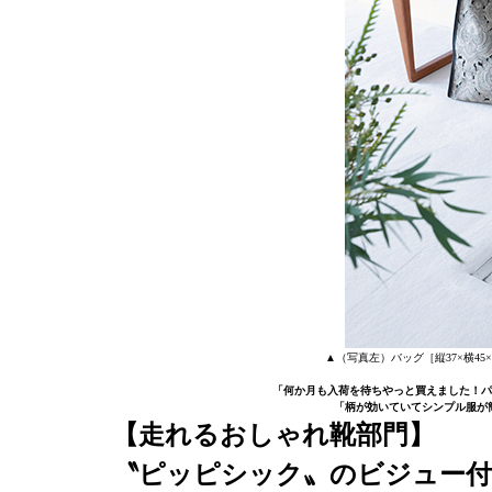
▲（写真左）バッグ［縦37×横45
「何か月も入荷を待ちやっと買えました！パ
「柄が効いていてシンプル服が
【走れるおしゃれ靴部門】
〝ピッピシック〟のビジュー