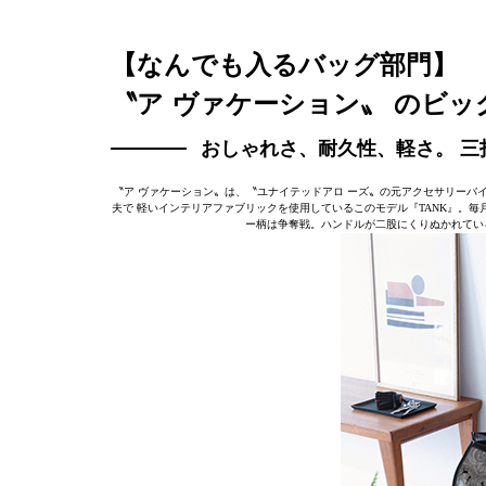
【なんでも入るバッグ部門】
〝ア ヴァケーション〟 のビッ
おしゃれさ、耐久性、軽さ。 三
〝ア ヴァケーション〟は、〝ユナイテッドアロ ーズ〟の元アクセサリーバイ
夫で 軽いインテリアファブリックを使用しているこのモデル『TANK』。
ー柄は争奪戦。ハンドルが二股にくりぬかれてい