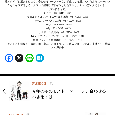
編みタイプを選びましょう。合わせるローファーも、学生のころ履いていたようなベーシッ
クなタイプではなく、クロコの型押しデザインなどを選ぶと、大人っぽく見えますよ。
【問い合わせ先】
タビオ 03・6419・7676
ヴェルメイユ パー イエナ 日本橋店 03・6262・3239
ビームス ハウス 丸の内 03・5220・8686
ノーク 03・3669・5205
Hedy 03・6455・0419
エリオポール代官山 03・3770・6438
J＆M デヴィッドソン 青山店 03・6427・1810
銀座ワシントン銀座本店 03・3572・5911
イラスト／村澤綾香 撮影／田中麻以 スタイリスト／渡辺智佳 モデル／小林有里 構成
／木戸恵子
Facebook
X
Line
Hatena
FASHION
靴
今年の冬のモノトーンコーデ、合わせる
べき靴下は…