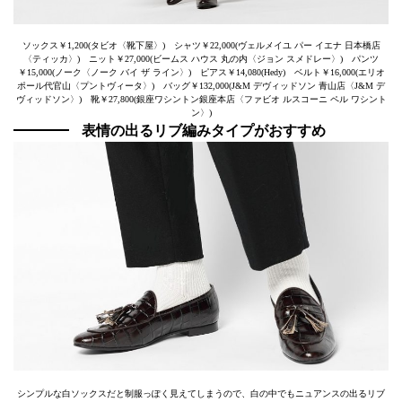
ソックス￥1,200(タビオ〈靴下屋〉) シャツ￥22,000(ヴェルメイユ パー イエナ 日本橋店
〈ティッカ〉) ニット￥27,000(ビームス ハウス 丸の内〈ジョン スメドレー〉) パンツ
￥15,000(ノーク〈ノーク バイ ザ ライン〉) ピアス￥14,080(Hedy) ベルト￥16,000(エリオ
ポール代官山〈プントヴィータ〉) バッグ￥132,000(J&M デヴィッドソン 青山店〈J&M デ
ヴィッドソン〉) 靴￥27,800(銀座ワシントン銀座本店〈ファビオ ルスコーニ ペル ワシント
ン〉)
表情の出るリブ編みタイプがおすすめ
シンプルな白ソックスだと制服っぽく見えてしまうので、白の中でもニュアンスの出るリブ