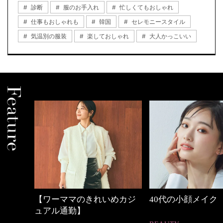
診断
服のお手入れ
忙しくてもおしゃれ
仕事もおしゃれも
韓国
セレモニースタイル
気温別の服装
楽しておしゃれ
大人かっこいい
中身
【ワーママのきれいめカジ
40代の小顔メイク
ュアル通勤】