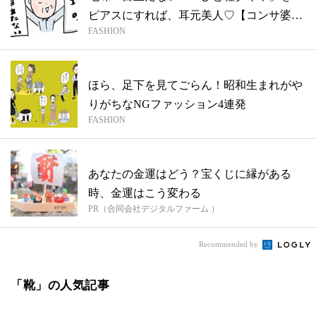
ピアスにすれば、耳元美人♡【コンサ婆さ
FASHION
ん...
ほら、足下を見てごらん！昭和生まれがや
りがちなNGファッション4連発
FASHION
あなたの金運はどう？宝くじに縁がある
時、金運はこう変わる
PR（合同会社デジタルファーム ）
Recommended by
「靴」の人気記事