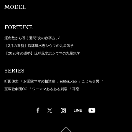
MODEL
FORTUNE
運命数から導く週間“女の数字占い”
【2月の運勢】琉球風水志シウマの九星気学
【2026年の運勢】琉球風水志シウマの九星気学
SERIES
町田啓太
お受験ママの相談室
editor_kao
こじらせ男
/
/
/
/
宝塚歌劇団OG
ワーママあるある劇場
耳恋
/
/