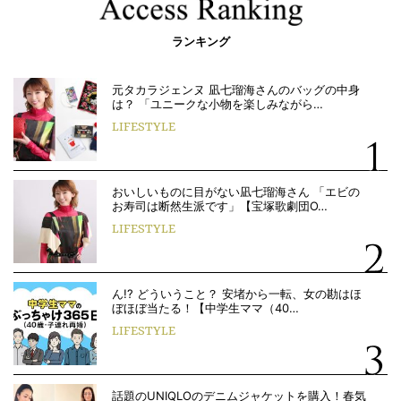
ランキング
元タカラジェンヌ 凪七瑠海さんのバッグの中身
は？ 「ユニークな小物を楽しみながら…
LIFESTYLE
おいしいものに目がない凪七瑠海さん 「エビの
お寿司は断然生派です」【宝塚歌劇団O…
LIFESTYLE
ん!? どういうこと？ 安堵から一転、女の勘はほ
ぼほぼ当たる！【中学生ママ（40…
LIFESTYLE
話題のUNIQLOのデニムジャケットを購入！春気