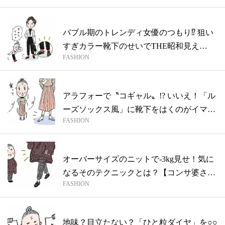
バブル期のトレンディ女優のつもり⁉ 狙い
すぎカラー靴下のせいでTHE昭和見え
FASHION
【実...
アラフォーで〝コギャル〟!? いいえ！「ル
ーズソックス風」に靴下をはくのがイマ
FASHION
ド...
オーバーサイズのニットで-3kg見せ！気に
なるそのテクニックとは？【コンサ婆さ
FASHION
ん...
地味？目立たない？「ひと粒ダイヤ」を○○