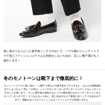
差し色のつもりだった派手色ソックスのせいで、バブル期のトレンディドラ
マで見たファッションに⁉ そんな失敗をしないための、正しい靴下選びをご
紹介します！
冬のモノトーンは靴下まで徹底的に！
モノトーンコーデに差し色を･･･と靴下で赤などの派手色をプラスすると、なんだか昭和感が
出てしまうかも？ 特にこの冬は、シャツやカーディガンの下にタートルネックをレイヤード
することが多いので、そこに派手色を追加するとバブル期を思わせるコーディネートに仕上
がってしまうのです！ そうならないために、差し色はひかえて素直に白ソックスを合わせて
みて！ 無駄のないスタイリッシュなモノトーンコーデが完成しますよ。