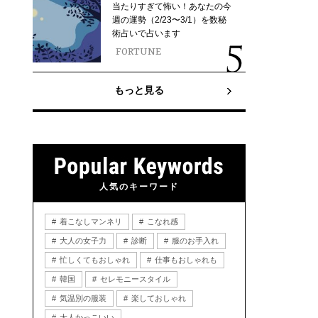
当たりすぎて怖い！あなたの今
週の運勢（2/23〜3/1）を数秘
術占いで占います
FORTUNE
もっと見る
人気のキーワード
着こなしマンネリ
こなれ感
大人の女子力
診断
服のお手入れ
忙しくてもおしゃれ
仕事もおしゃれも
韓国
セレモニースタイル
気温別の服装
楽しておしゃれ
大人かっこいい