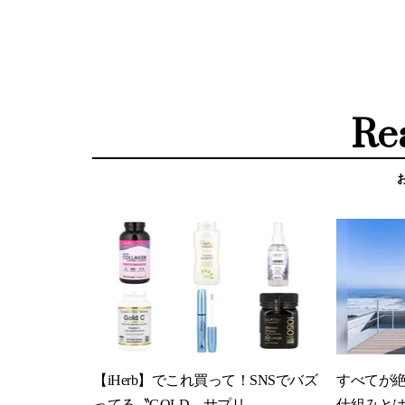
Re
【iHerb】でこれ買って！SNSでバズ
すべてが
ってる〝GOLD〟サプリ
仕組みと