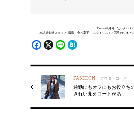
Domani2月号 〝かわい・
本誌撮影時スタッフ: 撮影／金谷章平 スタイリスト／石毛のりえ ヘア＆
Facebook
X
Line
Hatena
FASHION
アウターコーデ
通勤にもオフにもお役立ち
きれい見えコートがあ…