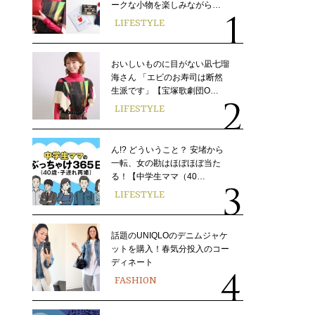
ークな小物を楽しみながら…
LIFESTYLE
おいしいものに目がない凪七瑠
海さん 「エビのお寿司は断然
生派です」【宝塚歌劇団O…
LIFESTYLE
ん!? どういうこと？ 安堵から
一転、女の勘はほぼほぼ当た
る！【中学生ママ（40…
LIFESTYLE
話題のUNIQLOのデニムジャケ
ットを購入！春気分投入のコー
ディネート
FASHION