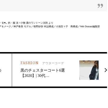
い・女♥〟的・服 淡 ×小物 濃のワントーン法則 より
メーク／神戸春美 モデル／牧野紗弥 本誌構成／小池百々子 再構成／Web Domani編集部
FASHION
アウターコーデ
の
黒のチェスターコート6選
【2020】| 30代…