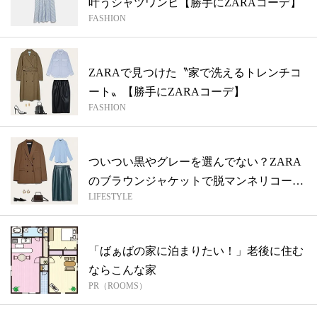
叶うシャツワンピ【勝手にZARAコーデ】
FASHION
ZARAで見つけた〝家で洗えるトレンチコ
ート〟【勝手にZARAコーデ】
FASHION
ついつい黒やグレーを選んでない？ZARA
のブラウンジャケットで脱マンネリコーデ
LIFESTYLE
【...
「ばぁばの家に泊まりたい！」老後に住む
ならこんな家
PR（ROOMS）