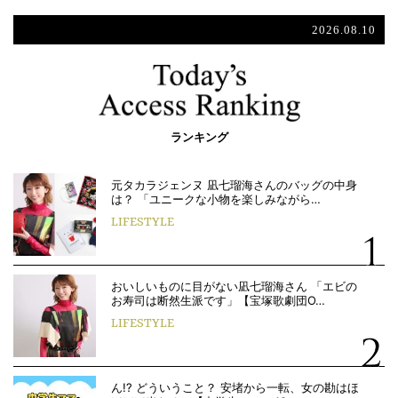
2026.08.10
ランキング
元タカラジェンヌ 凪七瑠海さんのバッグの中身
は？ 「ユニークな小物を楽しみながら…
LIFESTYLE
おいしいものに目がない凪七瑠海さん 「エビの
お寿司は断然生派です」【宝塚歌劇団O…
LIFESTYLE
ん!? どういうこと？ 安堵から一転、女の勘はほ