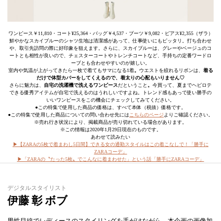
ワンピース￥11,810・コート¥25,364・バッグ￥4,537・ブーツ￥9,082・ピアス¥2,355（ザラ）
鮮やかなスカイブルーのシャツ生地は清潔感があって、仕事使いにもピッタリ。打ち合わせ
や、取引先訪問の際に好印象を狙えます。さらに、スカイブルーは、グレーやベージュのコ
ートとも相性が良いので、チェスターコートやトレンチコートなど、手持ちの定番ワードロ
ーブとも合わせやすいのが嬉しい。
室内や気温が上がってきたら一枚で着てもサマになる1着
。
ウエストを絞れるリボンは、
着る
だけで体型カバーをしてくえるので、着太りの心配もいりません♡
さらに魅力は、
自宅の洗濯機で洗えるワンピース
だということ
。
今買って、夏までヘビロテ
できる優秀アイテムが自宅で洗えるのはうれしいですよね。トレンド感もあって使い勝手の
いいワンピースをこの機会にチェックしてみてください。
●この特集で使用した商品の価格は、すべて本体（税抜）価格です。
●この特集で使用した商品についての問い合わせ先には
こちらのページ
よりご確認ください。
※売れ行き状況により、掲載商品が売り切れている場合があります。
※この情報は2020年1月29日現在のものです。
あわせて読みたい
▶︎【ZARAの5枚で着まわし5日間】できる女の通勤スタイルはこの着こなしで！「勝手に
ZARAコーデ」
▶︎「ZARAの〝たった5枚〟でこんなに着まわせた」という話「勝手にZARAコーデ」
デジタルスタイリスト
伊藤 彰 ボブ
男性目線でレディースのスタイリングを手がけながら、本企画の画像加