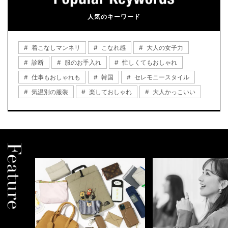
人気のキーワード
着こなしマンネリ
こなれ感
大人の女子力
診断
服のお手入れ
忙しくてもおしゃれ
仕事もおしゃれも
韓国
セレモニースタイル
気温別の服装
楽しておしゃれ
大人かっこいい