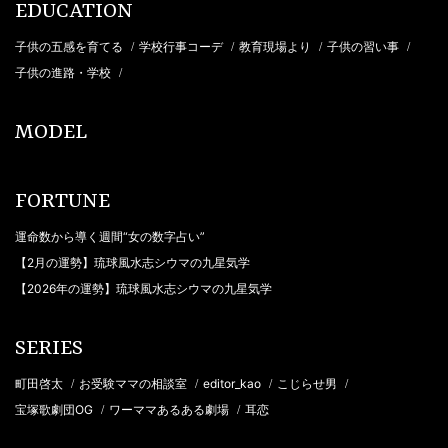
EDUCATION
子供の五感を育てる
学校行事コーデ
教育現場より
子供の習い事
/
/
/
/
子供の進路・学校
/
MODEL
FORTUNE
運命数から導く週間“女の数字占い”
【2月の運勢】琉球風水志シウマの九星気学
【2026年の運勢】琉球風水志シウマの九星気学
SERIES
町田啓太
お受験ママの相談室
editor_kao
こじらせ男
/
/
/
/
宝塚歌劇団OG
ワーママあるある劇場
耳恋
/
/