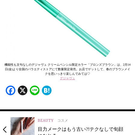
機能性も文句なしのデジャヴュ クリームペンシル限定カラー「ブロンズブラウン」は、2月14
日(金)より全国のバラエティストアにて数量限定発売。お店でゲットして、春のブラウンメイ
クを思いっきり楽しんでみては♡
デジャヴュ
Facebook
X
Line
Hatena
BEAUTY
コスメ
目力メークはもう古い?!テクなしで旬顔