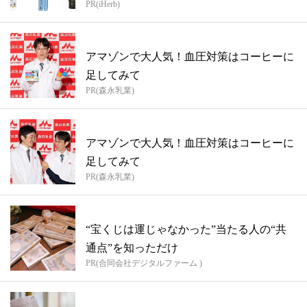
PR(iHerb)
アマゾンで大人気！血圧対策はコーヒーに
足してみて
PR(森永乳業)
アマゾンで大人気！血圧対策はコーヒーに
足してみて
PR(森永乳業)
“宝くじは運じゃなかった”当たる人の“共
通点”を知っただけ
PR(合同会社デジタルファーム )