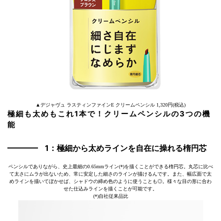
▲デジャヴュ ラスティンファインE クリームペンシル 1,320円(税込)
極細も太めもこれ1本で！クリームペンシルの3つの機
能
1：極細から太めラインを自在に操れる楕円芯
ペンシルでありながら、史上最細の0.65mmライン(*)を描くことができる楕円芯。丸芯に比べ
て太さにムラが出ないため、常に安定した細さのラインが描けるんです。また、幅広面で太
めラインを描いてぼかせば、シャドウの締め色のように使うことも◎。様々な目の形に合わ
せた仕込みラインを描くことが可能です。
(*)自社従来品比