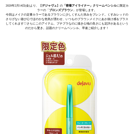
2020年2月14日(金)より、【
デジャヴュ
】の
「密着アイライナー」クリームペンシル
に限定カ
ラーの「
ブロンズブラウン
」が登場します。
今回はメイクの定番カラーであるブラウンに少しくすんだ赤みをブレンド。くすみレッドの
さりげない遊び心でほのかな色気が漂わせ、いつものブラウンメイクにあか抜け感をプラス
してくれます♡さらにこのアイテム、プチプラなのに描き心地の良さにも定評があるという
のだから驚き。話題のクリームペンシル、早速ご紹介します！