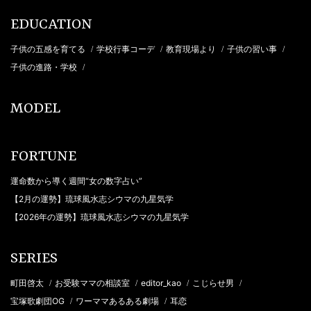
EDUCATION
子供の五感を育てる
学校行事コーデ
教育現場より
子供の習い事
/
/
/
/
子供の進路・学校
/
MODEL
FORTUNE
運命数から導く週間“女の数字占い”
【2月の運勢】琉球風水志シウマの九星気学
【2026年の運勢】琉球風水志シウマの九星気学
SERIES
町田啓太
お受験ママの相談室
editor_kao
こじらせ男
/
/
/
/
宝塚歌劇団OG
ワーママあるある劇場
耳恋
/
/