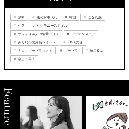
診断
服のお手入れ
韓国
こなれ感
ヘア
セレモニースタイル
オフィス美人の偏愛コスメ
ノーテクメーク
みんなの愛用品レポート
40代美容
大人のプチプラコスメ
プチプラ
無印良品
楽して美人