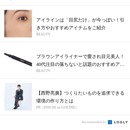
アイラインは「目尻だけ」が今っぽい！引
き方やおすすめアイテムをご紹介
BEAUTY
ブラウンアイライナーで愛され目元美人！
40代注目の落ちないと話題のおすすめアイ
BEAUTY
テ...
【西野亮廣】つくりたいものを追求できる
環境の作り方とは
PR（FINCHI on GOETHE）
Recommended by