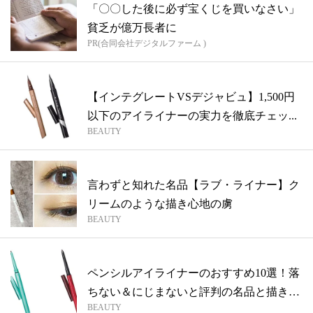
「〇〇した後に必ず宝くじを買いなさい」
貧乏が億万長者に
PR(合同会社デジタルファーム )
【インテグレートVSデジャビュ】1,500円
以下のアイライナーの実力を徹底チェッ...
BEAUTY
言わずと知れた名品【ラブ・ライナー】ク
リームのような描き心地の虜
BEAUTY
ペンシルアイライナーのおすすめ10選！落
ちない＆にじまないと評判の名品と描き方
BEAUTY
の...