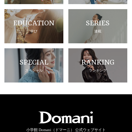
EDUCATION
SERIES
学び
連載
SPECIAL
RANKING
スペシャル
ランキング
小学館 Domani（ドマーニ） 公式ウェブサイト