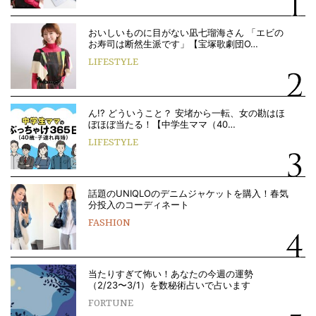
おいしいものに目がない凪七瑠海さん 「エビの
お寿司は断然生派です」【宝塚歌劇団O…
LIFESTYLE
ん!? どういうこと？ 安堵から一転、女の勘はほ
ぼほぼ当たる！【中学生ママ（40…
LIFESTYLE
話題のUNIQLOのデニムジャケットを購入！春気
分投入のコーディネート
FASHION
当たりすぎて怖い！あなたの今週の運勢
（2/23〜3/1）を数秘術占いで占います
FORTUNE