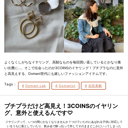
よくなくしがちなイヤリング、高額なものを毎回買い直しているとかなり痛
い出費に…。そこで出会ったのが3COINSのイヤリング！プチプラなのに意外
と高見えする、Domani世代にも嬉しいファッションアイテムです。
Tags：
Domani Lab
Domanist
吉田美帆
プチプラだけど高見え！3COINSのイヤリン
グ、意外と使えるんです♡
イヤリングって、いつの間にかなくなりませんか？つけていたのにあばれる子供に対応して
いるうちに落としていたり、飲み会で酔っ払って外してそのままどこかにいってしまった