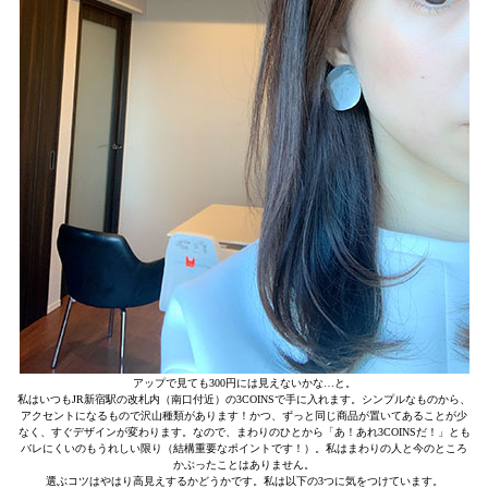
アップで見ても300円には見えないかな…と。
私はいつもJR新宿駅の改札内（南口付近）の3COINSで手に入れます。シンプルなものから、
アクセントになるもので沢山種類があります！かつ、ずっと同じ商品が置いてあることが少
なく、すぐデザインが変わります。なので、まわりのひとから「あ！あれ3COINSだ！」とも
バレにくいのもうれしい限り（結構重要なポイントです！）。私はまわりの人と今のところ
かぶったことはありません。
選ぶコツはやはり高見えするかどうかです。私は以下の3つに気をつけています。