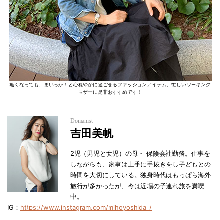
無くなっても、まいっか！と心穏やかに過ごせるファッションアイテム。忙しいワーキング
マザーに是非おすすめです！
Domanist
吉田美帆
2児（男児と女児）の母・ 保険会社勤務。仕事を
しながらも、家事は上手に手抜きをし子どもとの
時間を大切にしている。独身時代はもっぱら海外
旅行が多かったが、今は近場の子連れ旅を満喫
中。
IG：
https://www.instagram.com/mihoyoshida_/