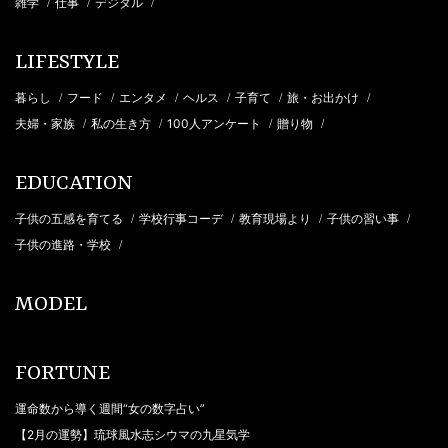
雑学
仕事
デジタル
/
/
/
LIFESTYLE
暮らし
フード
エンタメ
ヘルス
子育て
旅・お出かけ
/
/
/
/
/
/
夫婦・家族
私の生き方
100人アンケート
贈り物
/
/
/
/
EDUCATION
子供の五感を育てる
学校行事コーデ
教育現場より
子供の習い事
/
/
/
/
子供の進路・学校
/
MODEL
FORTUNE
運命数から導く週間“女の数字占い”
【2月の運勢】琉球風水志シウマの九星気学