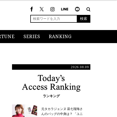
検索
RTUNE
SERIES
RANKING
2026.08.09
ランキング
元タカラジェンヌ 凪七瑠海さ
んのバッグの中身は？ 「ユニ