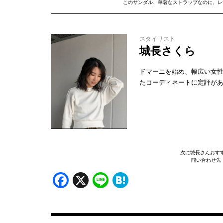
このサンダル、華奢なストラップなのに、レ
スタイリスト
城長さくら
ドマーニを始め、幅広い女
たコーディネートに定評が
次に城長さんおす
問い合わせ先 ザ
Facebook
X
Line
Hatena