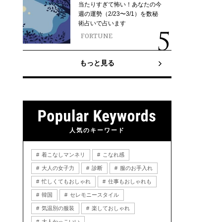
当たりすぎて怖い！あなたの今
週の運勢（2/23〜3/1）を数秘
術占いで占います
FORTUNE
もっと見る
人気のキーワード
着こなしマンネリ
こなれ感
大人の女子力
診断
服のお手入れ
忙しくてもおしゃれ
仕事もおしゃれも
韓国
セレモニースタイル
気温別の服装
楽しておしゃれ
大人かっこいい