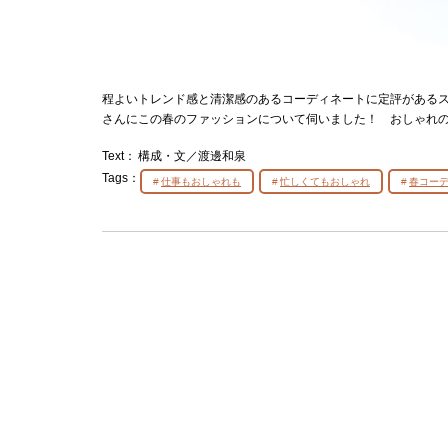
程よいトレンド感と清潔感のあるコーディネートに定評があるス
さんにこの春のファッションについて伺いました！ おしゃれ
Text：
構成・文／渡邊和泉
Tags：
仕事もおしゃれも
忙しくてもおしゃれ
春コー