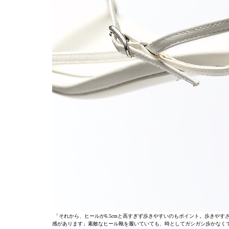
「それから、ヒールが6.5cmと高すぎず歩きやすいのもポイント。歩きや
感があります」素敵なヒール靴を履いていても、時としてガシガシ歩かなく