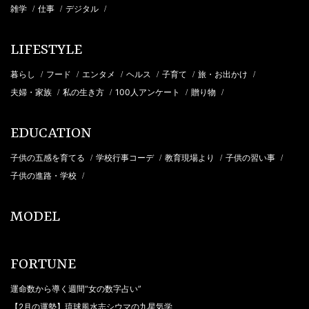
雑学
仕事
デジタル
/
/
/
LIFESTYLE
暮らし
フード
エンタメ
ヘルス
子育て
旅・お出かけ
/
/
/
/
/
/
夫婦・家族
私の生き方
100人アンケート
贈り物
/
/
/
/
EDUCATION
子供の五感を育てる
学校行事コーデ
教育現場より
子供の習い事
/
/
/
/
子供の進路・学校
/
MODEL
FORTUNE
運命数から導く週間“女の数字占い”
【2月の運勢】琉球風水志シウマの九星気学