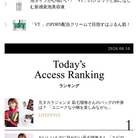
泡タイプが心地いい！「VT」のシュワッと肌になじ
む新感覚泡美容液
「VT 」のPDRN配合クリームで目指すはぷるん肌！
2026.08.10
ランキング
元タカラジェンヌ 凪七瑠海さんのバッグの中身
は？ 「ユニークな小物を楽しみながら…
LIFESTYLE
おいしいものに目がない凪七瑠海さん 「エビの