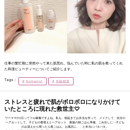
仕事の繁忙期に突然やって来た肌荒れ。悩んでいた時に私の肌を救ってくれ
た和漢ビューティーについてご紹介します。
Tags：
Domanist
光延樹里
ストレスと疲れで肌がボロボロになりかけて
いたところに現れた救世主♡
ワーママの1日ってフル稼働ですよね。私も、朝起きてお弁当を作って、メイクして、自分の
ヘアセットして、子どもの着替えとヘアセット、家族の朝ごはん準備、ごみ出しに‥子ども
のお迎えから帰ったら夜ごはん、お風呂に、、と本当にバタバタ。