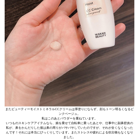
またビューティーモイストミネラルCCクリームは厚塗りにならず、顔もトーン明るくなるピ
ンクベージュ。
私はこのあとパウダーを重ねています。
いつものスキンケアアイテムなら、娘を乗せて自転車に乗ったあとや、仕事中に副鼻腔炎の
私が、鼻をかんだりした後は鼻の周りがバサバサしていたのですが、それが全くなくなった
んです！それには本当にびっくりしています。またストレスや疲れによる吹出物もなくなり
ました。