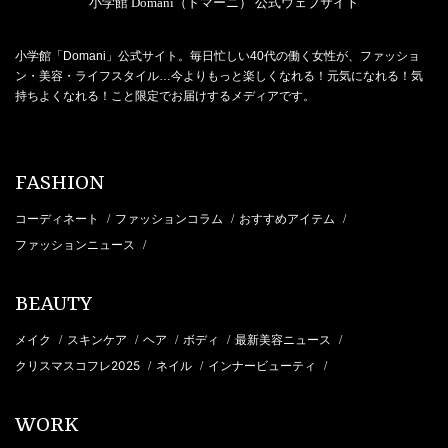
小学館 Domani（ドマーニ） 公式ウェブサイト
小学館「Domani」公式サイト。毎日忙しい40代の働く女性が、ファッショ
ン・美容・ライフスタイル…今よりもっと楽しくなれる！元気になれる！気
持ちよくなれる！こと限定でお届けするメディアです。
FASHION
コーディネート
ファッションコラム
おすすめアイテム
/
/
/
ファッションニュース
/
BEAUTY
メイク
スキンケア
ヘア
ボディ
最新美容ニュース
/
/
/
/
/
クリスマスコフレ2025
ネイル
インナービューティ
/
/
/
WORK