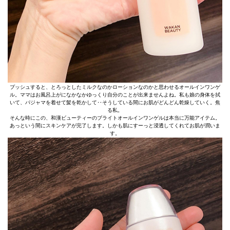
プッシュすると、とろっとしたミルクなのかローションなのかと思わせるオールインワンゲ
ル。ママはお風呂上がになかなかゆっくり自分のことが出来ませんよね。私も娘の身体を拭
いて、パジャマを着せて髪を乾かして‥そうしている間にお肌がどんどん乾燥していく。焦
る私。
そんな時にこの、和漢ビューティーのブライトオールインワンゲルは本当に万能アイテム。
あっという間にスキンケアが完了します。しかも肌にすーっと浸透してくれてお肌が潤いま
す。