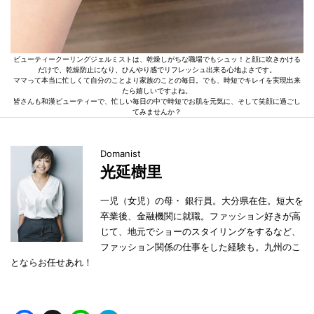
ビューティークーリングジェルミストは、乾燥しがちな職場でもシュッ！と顔に吹きかける
だけで、乾燥防止になり、ひんやり感でリフレッシュ出来る心地よさです。
ママって本当に忙しくて自分のことより家族のことの毎日。でも、時短でキレイを実現出来
たら嬉しいですよね。
皆さんも和漢ビューティーで、忙しい毎日の中で時短でお肌を元気に、そして笑顔に過ごし
てみませんか？
Domanist
光延樹里
一児（女児）の母・ 銀行員。大分県在住。短大を
卒業後、金融機関に就職。ファッション好きが高
じて、地元でショーのスタイリングをするなど、
ファッション関係の仕事をした経験も。九州のこ
とならお任せあれ！