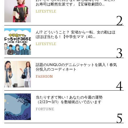
お寿司は断然生派です」【宝塚歌劇団O…
LIFESTYLE
ん!? どういうこと？ 安堵から一転、女の勘はほ
ぼほぼ当たる！【中学生ママ（40…
LIFESTYLE
話題のUNIQLOのデニムジャケットを購入！春気
分投入のコーディネート
FASHION
当たりすぎて怖い！あなたの今週の運勢
（2/23〜3/1）を数秘術占いで占います
FORTUNE