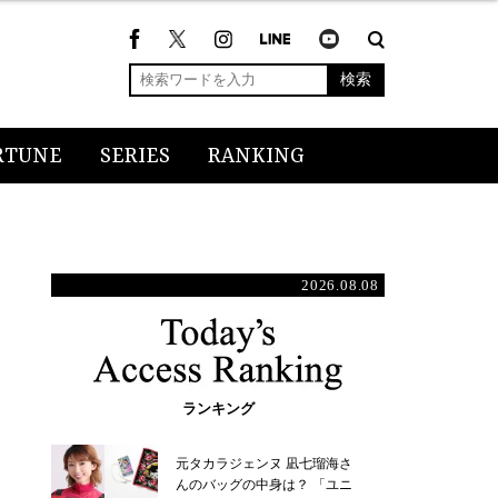
検索
RTUNE
SERIES
RANKING
2026.08.08
ランキング
元タカラジェンヌ 凪七瑠海さ
んのバッグの中身は？ 「ユニ