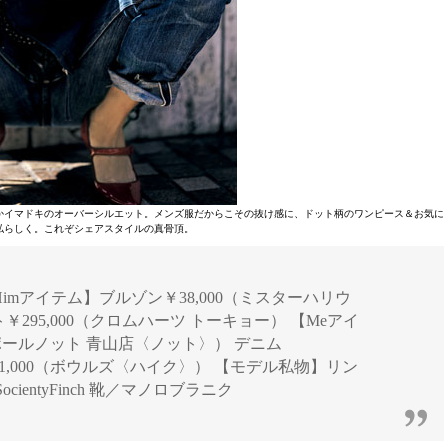
かイマドキのオーバーシルエット。メンズ服だからこその抜け感に、ドット柄のワンピース＆お気に
私らしく。これぞシェアスタイルの真骨頂。
ジ] 【Himアイテム】ブルゾン￥38,000（ミスターハリウ
295,000（クロムハーツ トーキョー） 【Meアイ
ンポールノット 青山店〈ノット〉） デニム
21,000（ボウルズ〈ハイク〉） 【モデル私物】リン
entyFinch 靴／マノロブラニク