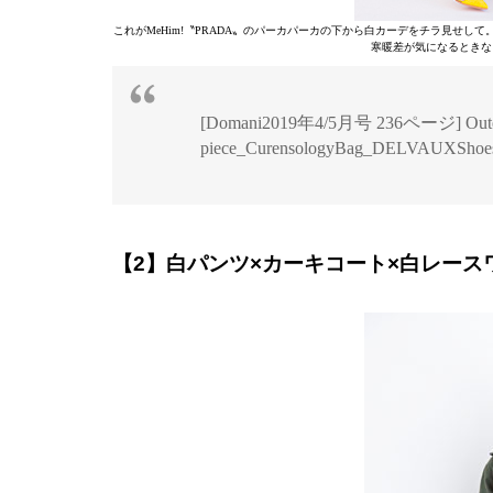
これがMeHim!〝PRADA〟のパーカパーカの下から白カーデをチラ見せ
寒暖差が気になるときな
[Domani2019年4/5月号 236ページ] Out
piece_CurensologyBag_DELVAUXSho
【2】白パンツ×カーキコート×白レース