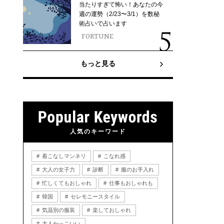
当たりすぎて怖い！あなたの今
週の運勢（2/23〜3/1）を数秘
術占いで占います
FORTUNE
もっと見る
人気のキーワード
着こなしマンネリ
こなれ感
大人の女子力
診断
服のお手入れ
忙しくてもおしゃれ
仕事もおしゃれも
韓国
セレモニースタイル
気温別の服装
楽しておしゃれ
大人かっこいい