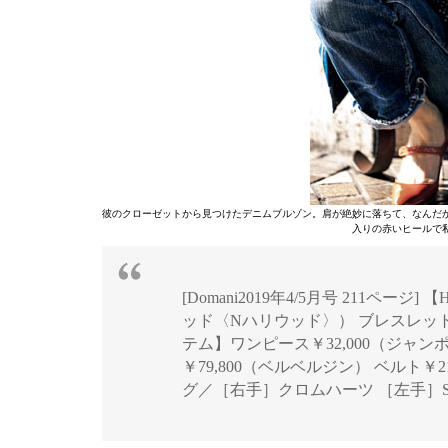
彼のクローゼットから見つけたデニムブルゾン。肩が絶妙に落ちて、なんだ
入りの赤いヒールで
[Domani2019年4/5月号 211ペー
ッド〈Nハリウッド〉） ブレスレット￥
テム】ワンピース￥32,000（ジャ
￥79,800（ベルベルジン） ベルト￥
グ／［右手］クロムハーツ ［左手］Soci