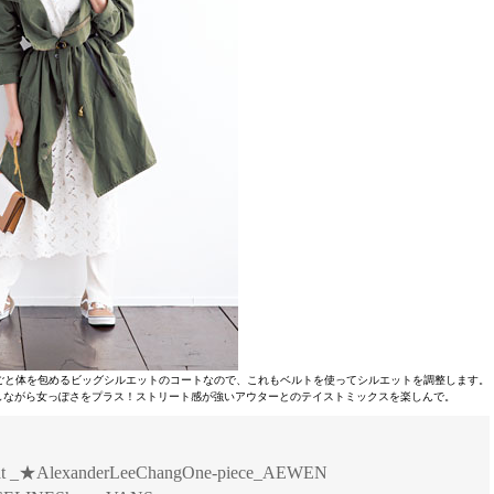
ごと体を包めるビッグシルエットのコートなので、これもベルトを使ってシルエットを調整します。
しながら女っぽさをプラス！ストリート感が強いアウターとのテイストミックスを楽しんで。
 _★AlexanderLeeChangOne-piece_AEWEN