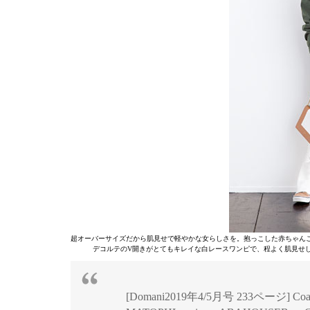
超オーバーサイズだから肌見せで軽やかな女らしさを。抱っこした赤ちゃん
デコルテのV開きがとてもキレイな白レースワンピで、程よく肌見せ
[Domani2019年4/5月号 233ページ] Coat