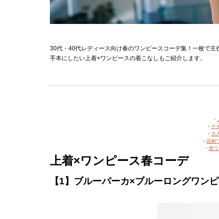
30代・40代レディース向け春のワンピースコーデ集！一枚で
手本にしたい上着×ワンピースの着こなしもご紹介します。
・
・
ナ
・
大
・
花柄
・
黒ワ
上着×ワンピース春コーデ
【1】ブルーパーカ×ブルーロングワン