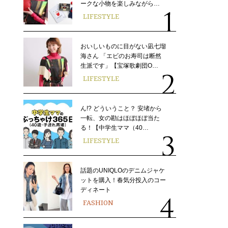
ークな小物を楽しみながら…
LIFESTYLE
おいしいものに目がない凪七瑠
海さん 「エビのお寿司は断然
生派です」【宝塚歌劇団O…
LIFESTYLE
ん!? どういうこと？ 安堵から
一転、女の勘はほぼほぼ当た
る！【中学生ママ（40…
LIFESTYLE
話題のUNIQLOのデニムジャケ
ットを購入！春気分投入のコー
ディネート
FASHION