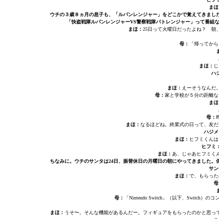
まほ
ウチの３歳８ヵ月の息子も、「ルパンレンジャー」をどこかで覚えてきまし
「快盗戦隊ルパンレンジャーVS警察戦隊パトレンジャー」って番組
まほ：
25日って火曜日だったよね？ 
母：
「帰ってから
まほ：
じ
ハ
まほ：
えーそうなんだ
母：
家と学校が５分の距離な
まほ
母：
まほ：
なるほどね。終業式の日って、友だ
ハジメ
まほ：
ヒフミくんは
ヒフミ
まほ：
あ、じゃあヒフミく
ちなみに。ウチのサンタは24日、振替休日の月曜日の朝にやってきました。
サン
まほ：
で、もらった
母
母：
「Nintendo Switch」（以下、Sw
まほ：
うそ〜。そんな機能があるんだー。フィギュアをもらったのかと思っ