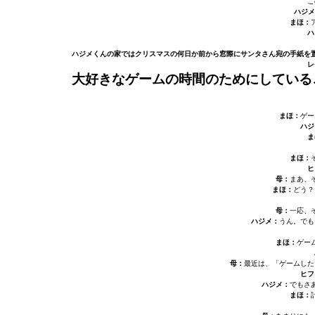
こ
ハジメ
まほ：
ハ
ハジメくんの家ではクリスマスの何日か前から窓際にサンタさん宛の手紙を
レ
大好きなゲームの時間のためにしている
まほ：
ゲー
ハジ
ま
まほ：
ヒ
母：
まあ、
まほ：
どう？
母：
一応、
ハジメ：
うん。でも
まほ：
ゲー
母：
最近は、「ゲームした
ヒフ
ハジメ：
でもさ
まほ：