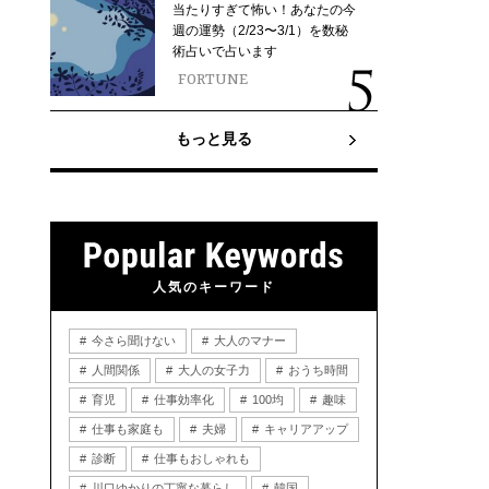
当たりすぎて怖い！あなたの今
週の運勢（2/23〜3/1）を数秘
術占いで占います
FORTUNE
もっと見る
人気のキーワード
今さら聞けない
大人のマナー
人間関係
大人の女子力
おうち時間
育児
仕事効率化
100均
趣味
仕事も家庭も
夫婦
キャリアアップ
診断
仕事もおしゃれも
川口ゆかりの丁寧な暮らし
韓国