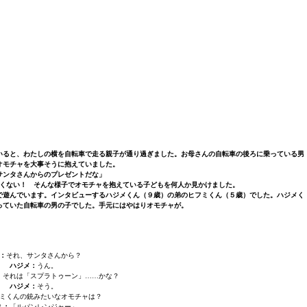
いると、わたしの横を自転車で走る親子が通り過ぎました。お母さんの自転車の後ろに乗っている男
オモチャを大事そうに抱えていました。
サンタさんからのプレゼントだな」
くない！ そんな様子でオモチャを抱えている子どもを何人か見かけました。
で遊んでいます。インタビューするハジメくん（９歳）の弟のヒフミくん（５歳）でした。ハジメく
っていた自転車の男の子でした。手元にはやはりオモチャが。
：
それ、サンタさんから？
ハジメ：
うん。
。それは「スプラトゥーン」……かな？
ハジメ：
そう。
ミくんの銃みたいなオモチャは？
ミ：
「ルパンレンジャー」。