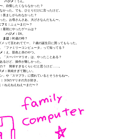
ハジメ：
うん。
〜、自慢したくならなかった？
なかった。でも、ひとりだけに言ったけど。
：
羨ましがられなかった？
った。お母さんさあ、大げさなんだもん〜。
ヒフミ：
ふぇ〜まだ〜？
：
最初にやったゲームは？
ハジメ：
DS。
まほ：
何歳の時？
ダメって言われててー、７歳の誕生日に買ってもらった。
、「ファミリーコンピュータ」って知ってる？
メ：
え、肌色と赤のやつ。
。「スーパーマリオ」は、やったことある？
あるけど、操作が難しかった。
の？ 簡単すぎるくらいだと思うけど……。
ジメ：
単純すぎて難しい。
ン」や「スマブラ」に慣れているとそうかもね〜。
メ：
３Dのマリオの方が好き。
ミ：
ねえねえねえ〜まだ〜？