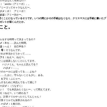
の子はなんて名前なの？
：
「amiibo（アミーボ）」。
アミーゴってキャラなんだー。
ジメ：
ボ！ アミーボ！
まほ：
アミー坊か〜。
置くことになっているそうです。いつの間にかその手紙はなくなり、クリスマスには手紙に書いたプ
ゼントが届くんだとか。
こと。
ムをする時間って決まってるの？
メ：
本を……読んだ時間。
ほ：
へえ！ 自己申告？
母：
そうなんです。
それが本当かどうかって……。
フミ：
ねえ〜、ねえ〜。
そこは追及しないことにしてます。
 ハジメくん、ちゃんと読んでる？
ハジメ：
……。
そのルールには従ってる……よね？
……たまに、守らないことも少し、ある。
ヒフミ：
ふにゃ〜。
ムするために本読んでるって感じ？
ハジメ：
（うなずく）
い！ でも本読みたくない〜」って悶えてます。
ミ：
ねえ〜。いつ終わる？
あ、計算ドリルやったりしてんじゃん！
計算ドリルでも加算されるの？
ハジメ：
１枚15分。