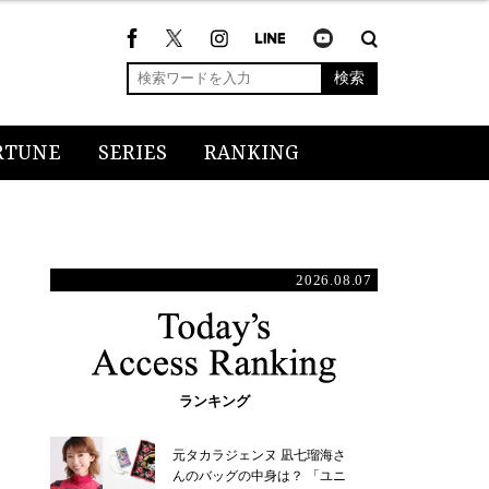
検索
RTUNE
SERIES
RANKING
2026.08.07
ランキング
元タカラジェンヌ 凪七瑠海さ
んのバッグの中身は？ 「ユニ