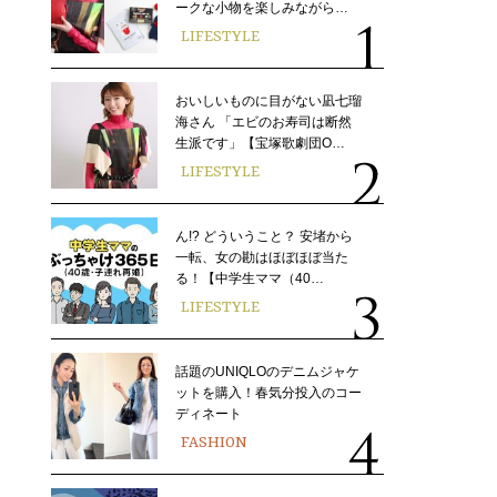
ークな小物を楽しみながら…
LIFESTYLE
おいしいものに目がない凪七瑠
海さん 「エビのお寿司は断然
生派です」【宝塚歌劇団O…
LIFESTYLE
ん!? どういうこと？ 安堵から
一転、女の勘はほぼほぼ当た
る！【中学生ママ（40…
LIFESTYLE
話題のUNIQLOのデニムジャケ
ットを購入！春気分投入のコー
ディネート
FASHION