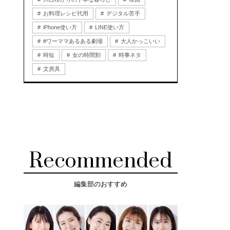
お料理レシピ代用
デジタル苦手
iPhone使い方
LINE使い方
#ワーママあるある劇場
大人かっこいい
時短
女の時間割
時事ネタ
文房具
Recommended
編集部のおすすめ