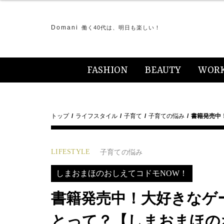
Domani
働く40代は、明日も楽しい！
FASHION
BEAUTY
WOR
トップ
ライフスタイル
子育て
子育ての悩み
書籍発売中
LIFESTYLE
子育ての悩み
しまおまほのおしえてコドモNOW！
書籍発売中！大好きなゲ
とって？【しまおまほの