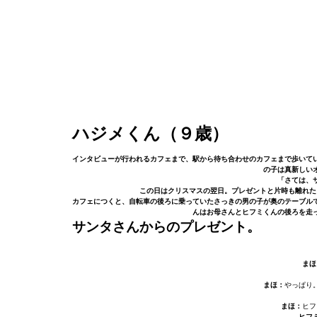
ハジメくん（９歳）
インタビューが行われるカフェまで、駅から待ち合わせのカフェまで歩いて
の子は真新しい
「さては、
この日はクリスマスの翌日。プレゼントと片時も離れた
カフェにつくと、自転車の後ろに乗っていたさっきの男の子が奥のテーブル
んはお母さんとヒフミくんの後ろを走
サンタさんからのプレゼント。
まほ
まほ：
やっぱり
まほ：
ヒフ
ヒフ