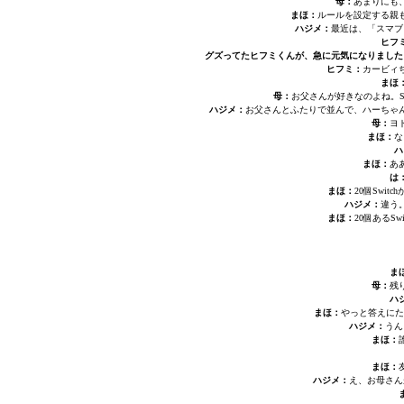
母：
あまりにも
まほ：
ルールを設定する親
ハジメ：
最近は、「スマブ
ヒフ
グズってたヒフミくんが、急に元気になりました
ヒフミ：
カービィ
まほ
母：
お父さんが好きなのよね。S
ハジメ：
お父さんとふたりで並んで、ハーちゃん
母：
ヨ
まほ：
な
ハ
まほ：
あ
は
まほ：
20個Swi
ハジメ：
違う
まほ：
20個あるS
ま
母：
残
ハ
まほ：
やっと答えにた
ハジメ：
うん
まほ：
まほ：
ハジメ：
え、お母さん