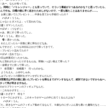
：
あー、なんか知ってる。
た。同時に「パトレンジャー」とも言っていて、そういう番組が２つあるのかな？と思っていたら、
なんですね。日曜の朝に早く起きたためしがないので、一度も観たことはありませんが……。
朝、お家に届いてたプレゼント……中身を見てから学校行ったの？
ハジメ：
ううん。
じゃないとダメだよ」って言われてね。
まほ：
ガマンしたんだ。
ハジメ：
（うなずく）
ゃあ、家にすぐ帰ったでしょ。
ジメ：
ううん。遅かった。
母：
遅かったね。
。わたしだったら一目散に家に帰るけどなあ。
んですけど、いつも30分以上かけて帰ってきてて。
：
プレゼント忘れてたの？
ハジメ：
忘れてない。
昨日は終業式だったからね。
ちと別れがたかったりするもんね。荷物いっぱい抱えて帰った？
：
金曜までに持って帰った。
？ 保育園？ 幼稚園？ 行ったのかな。
：
ようちえん、ふゆやしゅみ。
んはプレゼントの開封をガマンせずにすんだんだ。
保育園児は平日の朝に届いたプレゼントを帰るまでガマンするなんて、絶対できないですからね〜。
タって気が利きますねえ。
のがスプラトゥーンのフィギュアなんだ。
：
これをかざすと……。
まほ：
かざす？ 何を？
itch）のコントローラにかざすと、このキャラがゲームの中に出てくるんだよね？
ハジメ：
うん。
てた。好きなゲームのフィギュア集めてるなんて、９歳なのにずいぶん落ち着いた趣味だなと……。