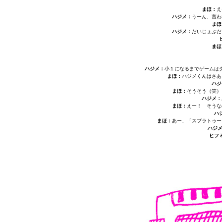
まほ：
え
ハジメ：
うーん、言わ
まほ
ハジメ：
だいじょぶだ
まほ
ハジメ：
小１になるまでゲームは
まほ：
ハジメくんはさあ
ハジ
まほ：
そうそう（笑）
ハジメ：
まほ：
えー！ そうな
ハ
まほ：
あー、「スプラトゥー
ハジ
ヒフ