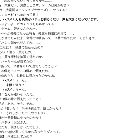
、「読みたくない」って言うから……。
も、大変だ〜。お察しします。ゲームは何が好き？
ラ（大乱闘スマッシュブラザーズ）」やってる！
ミ：
カービィちゅかってる！
。ハジメくんも表情がパァっと明るくなり、声も大きくなっています。
ちゅよいよ。ピカチュウもちゅかってる！
：
ゲーム、好きなんだね〜。
witchが発売になった時も、何度も抽選に外れて……。
が当てたんだよ。全部で20個あって、11番で当てたの。くじ引きで。
ドバシに朝から並んでね……。
になに？ 抽選で当たったの？
ジメ：
違う。買えたの。
あ、買う権利を抽選で得たのか。
：
ハーちゃんが当てたの！
tchがあって、11番を引いて当てたってこと？
。20個あってー、11個めで買えたの。
witchのうち、11番目に当たったのかなあ。
ハジメ：
うーん。
まほ：
違う？
ハジメ：
うーん。
ほ：
なんか違いそうだね。
り11個の時に買えたってこと？
ジメ：
ああ、そう。それ。
どり着いた！ Switch買えて、嬉しかった？
！ うれしかったー（ウットリ）。
誰が一番最初にやったのかな？
ハジメ：
お父さん。
友だち、羨ましがったでしょ。
がいっぱい家にくるから言ったらダメって。
まほ：
内緒にしてたの？