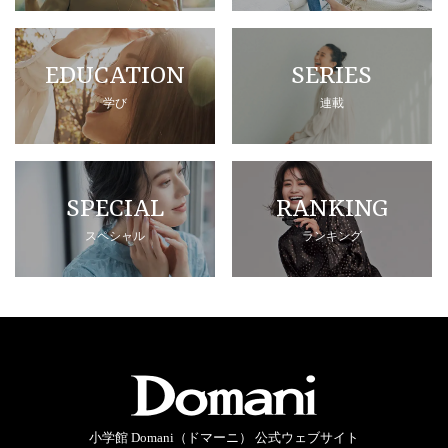
EDUCATION
SERIES
学び
連載
SPECIAL
RANKING
スペシャル
ランキング
小学館 Domani（ドマーニ） 公式ウェブサイト