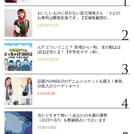
おいしいものに目がない凪七瑠海さん 「エビの
お寿司は断然生派です」【宝塚歌劇団O…
LIFESTYLE
ん!? どういうこと？ 安堵から一転、女の勘はほ
ぼほぼ当たる！【中学生ママ（40…
LIFESTYLE
話題のUNIQLOのデニムジャケットを購入！春気
分投入のコーディネート
FASHION
当たりすぎて怖い！あなたの今週の運勢
（2/23〜3/1）を数秘術占いで占います
FORTUNE