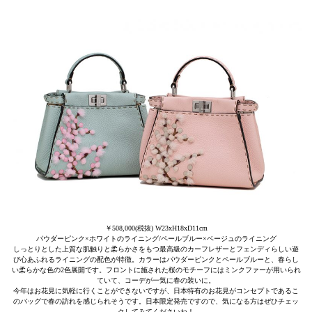
￥508,000(税抜) W23xH18xD11cm
パウダーピンク×ホワイトのライニング/ペールブルー×ベージュのライニング
しっとりとした上質な肌触りと柔らかさをもつ最高級のカーフレザーとフェンディらしい遊
び心あふれるライニングの配色が特徴。カラーはパウダーピンクとペールブルーと、春らし
い柔らかな色の2色展開です。フロントに施された桜のモチーフにはミンクファーが用いられ
ていて、コーデが一気に春の装いに。
今年はお花見に気軽に行くことができないですが、日本特有のお花見がコンセプトであるこ
のバッグで春の訪れを感じられそうです。日本限定発売ですので、気になる方はぜひチェッ
クしてみてくださいね！