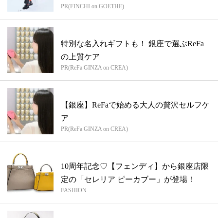
PR(FINCHI on GOETHE)
特別な名入れギフトも！ 銀座で選ぶReFa
の上質ケア
PR(ReFa GINZA on CREA)
【銀座】ReFaで始める大人の贅沢セルフケ
ア
PR(ReFa GINZA on CREA)
10周年記念♡【フェンディ】から銀座店限
定の「セレリア ピーカブー」が登場！
FASHION