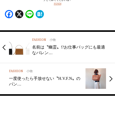
FENDI
Facebook
X
Line
Hatena
FASHION
小物
名前は〝幽霊〟!?お仕事バッグにも最適
なバレン…
FASHION
小物
一度使ったら手放せない〝H.V.F.N〟の
パン…