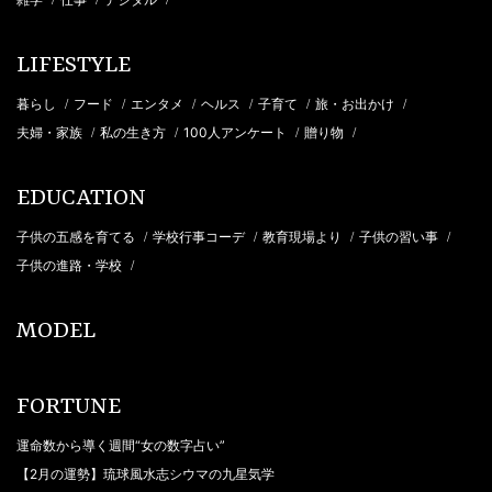
LIFESTYLE
暮らし
フード
エンタメ
ヘルス
子育て
旅・お出かけ
/
/
/
/
/
/
夫婦・家族
私の生き方
100人アンケート
贈り物
/
/
/
/
EDUCATION
子供の五感を育てる
学校行事コーデ
教育現場より
子供の習い事
/
/
/
/
子供の進路・学校
/
MODEL
FORTUNE
運命数から導く週間“女の数字占い”
【2月の運勢】琉球風水志シウマの九星気学