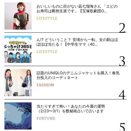
おいしいものに目がない凪七瑠海さん 「エビの
お寿司は断然生派です」【宝塚歌劇団O…
LIFESTYLE
ん!? どういうこと？ 安堵から一転、女の勘はほ
ぼほぼ当たる！【中学生ママ（40…
LIFESTYLE
話題のUNIQLOのデニムジャケットを購入！春気
分投入のコーディネート
FASHION
当たりすぎて怖い！あなたの今週の運勢
（2/23〜3/1）を数秘術占いで占います
FORTUNE