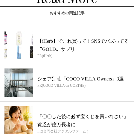
おすすめの関連記事
【iHerb】でこれ買って！SNSでバズってる
〝GOLD〟サプリ
PR(iHerb)
シェア別荘「COCO VILLA Owners」3選
PR(COCO VILLA on GOETHE)
「〇〇した後に必ず宝くじを買いなさい」
貧乏が億万長者に
PR(合同会社デジタルファーム )