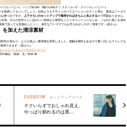
・スーツカンパニー) バッグ¥8,800・靴¥14,000(ディ スティル<ザ・スーツカンパニー>)
ツを新調してもいいでしょう。以前よりもデザインのバリエーションがグッと増え、最近はノーカラ
のは襟つきですが、
上下そろいのセットアップで着用すればきちんと見えする
ので問題ありません。
な生地、大人の女性らしい品のいい色味なら無理なくビジネスシーンになじみ、こなれた装いを演出
庭で洗っても型崩れしにくく、多忙なワーママでもお手入れがしやすく簡単です」(高さん)
X』を加えた清涼素材
・速乾性が加わり、より心地よい着用感を実現しました。接触冷感性もあるので暑い日にもストレスな
着用できます」(高さん)
カンパニー×ユニバーサルランゲージ
田中麻以 取材・文／村井 絢
FASHION
デ
セットアップコーデ
ジ
テクいらずでおしゃれ見え。
やっぱり頼れるのは黒…