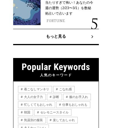
当たりすぎて怖い！あなたの今
週の運勢（2/23〜3/1）を数秘
術占いで占います
FORTUNE
もっと見る
人気のキーワード
着こなしマンネリ
こなれ感
大人の女子力
診断
服のお手入れ
忙しくてもおしゃれ
仕事もおしゃれも
韓国
セレモニースタイル
気温別の服装
楽しておしゃれ
大人かっこいい