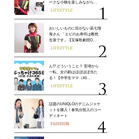
ークな小物を楽しみながら…
LIFESTYLE
おいしいものに目がない凪七瑠
海さん 「エビのお寿司は断然
生派です」【宝塚歌劇団O…
LIFESTYLE
ん!? どういうこと？ 安堵から
一転、女の勘はほぼほぼ当た
る！【中学生ママ（40…
LIFESTYLE
話題のUNIQLOのデニムジャケ
ットを購入！春気分投入のコー
ディネート
FASHION