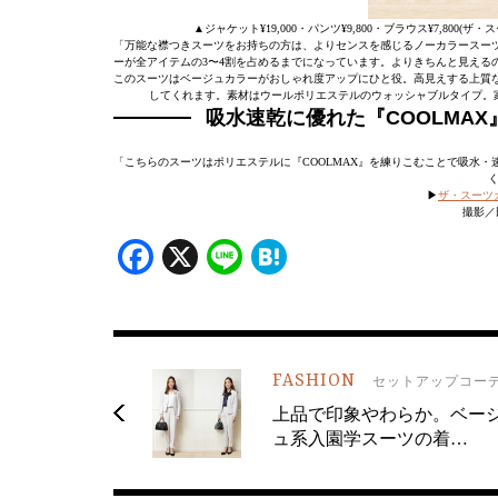
▲ジャケット¥19,000・パンツ¥9,800・ブラウス¥7,800(ザ
「万能な襟つきスーツをお持ちの方は、よりセンスを感じるノーカラースー
ーが全アイテムの3〜4割を占めるまでになっています。よりきちんと見える
このスーツはベージュカラーがおしゃれ度アップにひと役。高見えする上質
してくれます。素材はウールポリエステルのウォッシャブルタイプ。家
吸水速乾に優れた『COOLMA
「こちらのスーツはポリエステルに『COOLMAX』を練りこむことで吸水
く
▶︎
ザ・スーツ
撮影／
Facebook
X
Line
Hatena
FASHION
セットアップコー
上品で印象やわらか。ベー
ュ系入園学スーツの着…