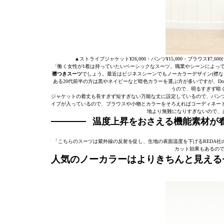
▲ストライプジャケット¥26,000・パンツ¥15,000・ブラウス¥7,60
「働く女性が1着は持っていたいベーシックなスーツ。職業やシーンによって
襟つきスーツ
でしょう。最近はビジネスシーンでもノーカラーデザイン(襟な
ある20代前半の方は黒やネイビーなど暗色カラーを選ぶ方が多いですが、Dom
うので、明るすぎず暗
ジャケットの着丈も長すぎず短すぎない万能な丈に設定しているので、パン
イプが入っているので、ブラウスや小物とカラーをそろえればコーディネー
地より無難になりすぎないので、
温度上昇をおさえる機能素材が
「こちらのスーツは紫外線の反射を促し、生地の表面温度を下げるREDA社の
カット効果もあるので
人気のノーカラーはよりきちんと見える