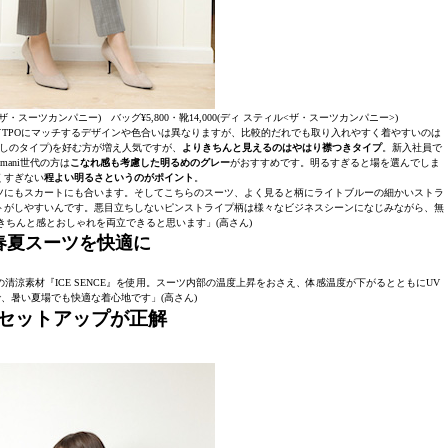
0(ザ・スーツカンパニー) バッグ¥5,800・靴14,000(ディ スティル<ザ・スーツカンパニー>)
TPOにマッチするデザインや色合いは異なりますが、比較的だれでも取り入れやすく着やすいのは
しのタイプ)を好む方が増え人気ですが、
よりきちんと見えるのはやはり襟つきタイプ
。新入社員で
ani世代の方は
こなれ感も考慮した明るめのグレー
がおすすめです。明るすぎると場を選んでしま
くすぎない
程よい明るさというのがポイント
。
ツにもスカートにも合います。そしてこちらのスーツ、よく見ると柄にライトブルーの細かいストラ
トがしやすいんです。悪目立ちしないピンストライプ柄は様々なビジネスシーンになじみながら、無
きちんと感とおしゃれを両立できると思います」(高さん)
春夏スーツを快適に
清涼素材『ICE SENCE』を使用。スーツ内部の温度上昇をおさえ、体感温度が下がるとともにUV
、暑い夏場でも快適な着心地です」(高さん)
セットアップが正解