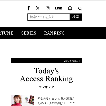
検索
RTUNE
SERIES
RANKING
2026.08.08
ランキング
元タカラジェンヌ 凪七瑠海さ
んのバッグの中身は？ 「ユニ