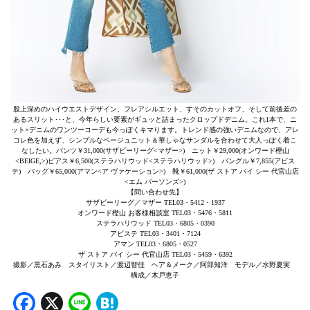
股上深めのハイウエストデザイン、フレアシルエット、すそのカットオフ、そして前後差の
あるスリット･･･と、今年らしい要素がギュッと詰まったクロップドデニム。これ1本で、ニ
ット×デニムのワンツーコーデも今っぽくキマります。トレンド感の強いデニムなので、アレ
コレ色を加えず、シンプルなベージュニット＆華しゃなサンダルを合わせて大人っぽく着こ
なしたい。パンツ￥31,000(サザビーリーグ<マザー>) ニット￥29,000(オンワード樫山
<BEIGE,>)ピアス￥6,500(ステラハリウッド<ステラハリウッド>) バングル￥7,855(アビス
テ) バッグ￥65,000(アマン<ア ヴァケーション>) 靴￥61,000(ザ ストア バイ シー 代官山店
<エム パーソンズ>)
【問い合わせ先】
サザビーリーグ／マザー TEL03・5412・1937
オンワード樫山 お客様相談室 TEL03・5476・5811
ステラハリウッド TEL03・6805・0390
アビステ TEL03・3401・7124
アマン TEL03・6805・0527
ザ ストア バイ シー 代官山店 TEL03・5459・6392
撮影／黒石あみ スタイリスト／渡辺智佳 ヘア＆メーク／阿部知洋 モデル／水野夏実
構成／木戸恵子
Facebook
X
Line
Hatena