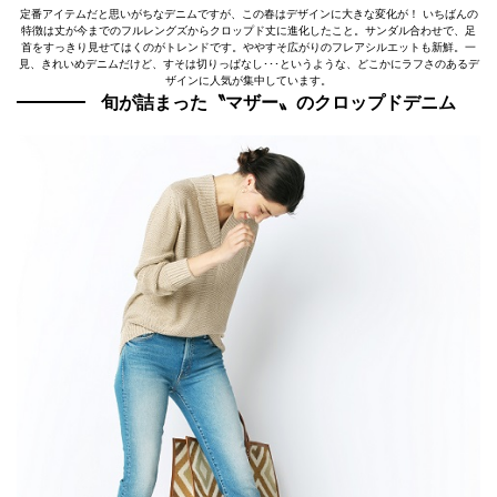
定番アイテムだと思いがちなデニムですが、この春はデザインに大きな変化が！ いちばんの
特徴は丈が今までのフルレングズからクロップド丈に進化したこと。サンダル合わせで、足
首をすっきり見せてはくのがトレンドです。ややすそ広がりのフレアシルエットも新鮮。一
見、きれいめデニムだけど、すそは切りっぱなし･･･というような、どこかにラフさのあるデ
ザインに人気が集中しています。
旬が詰まった〝マザー〟のクロップドデニム