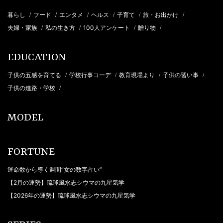
暮らし
フード
エンタメ
ヘルス
子育て
旅・お出かけ
/
/
/
/
/
/
夫婦・家族
私の生き方
100人アンケート
贈り物
/
/
/
/
EDUCATION
子供の五感を育てる
学校行事コーデ
教育現場より
子供の習い事
/
/
/
/
子供の進路・学校
/
MODEL
FORTUNE
運命数から導く週間“女の数字占い”
【2月の運勢】琉球風水志シウマの九星気学
【2026年の運勢】琉球風水志シウマの九星気学