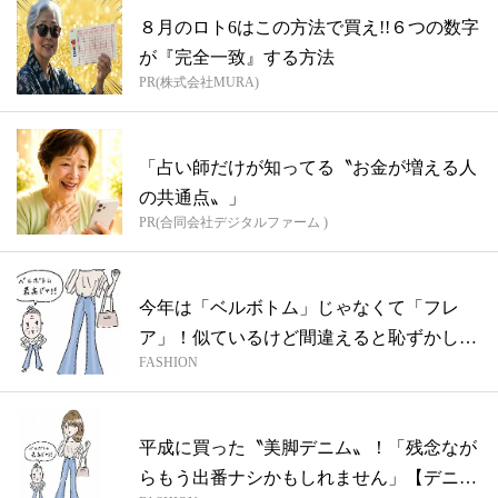
８月のロト6はこの方法で買え!!６つの数字
が『完全一致』する方法
PR(株式会社MURA)
「占い師だけが知ってる〝お金が増える人
の共通点〟」
PR(合同会社デジタルファーム )
今年は「ベルボトム」じゃなくて「フレ
ア」！似ているけど間違えると恥ずかしい
FASHION
201...
平成に買った〝美脚デニム〟！「残念なが
らもう出番ナシかもしれません」【デニム