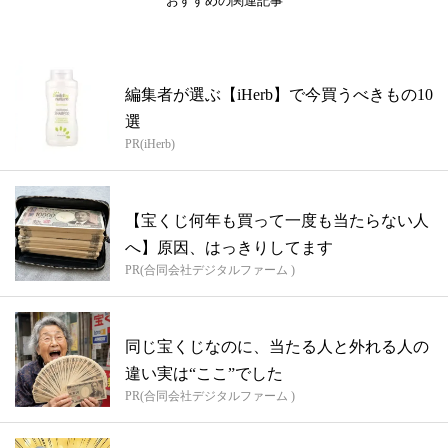
おすすめの関連記事
編集者が選ぶ【iHerb】で今買うべきもの10
選
PR(iHerb)
【宝くじ何年も買って一度も当たらない人
へ】原因、はっきりしてます
PR(合同会社デジタルファーム )
同じ宝くじなのに、当たる人と外れる人の
違い実は“ここ”でした
PR(合同会社デジタルファーム )