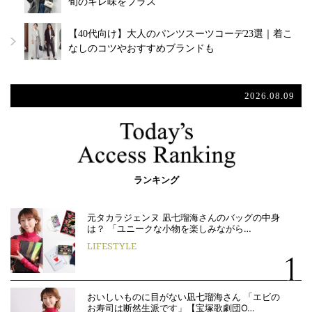
旬のキレ味をプラス
【40代向け】大人のパンツスーツコーデ23選｜着こ
なしのコツやおすすめブランドも
2026.08.09
ランキング
元タカラジェンヌ 凪七瑠海さんのバッグの中身
は？ 「ユニークな小物を楽しみながら…
LIFESTYLE
おいしいものに目がない凪七瑠海さん 「エビの
お寿司は断然生派です」【宝塚歌劇団O…