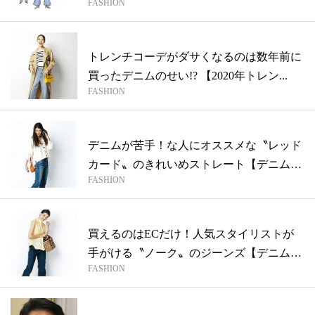
FASHION
こそ...
トレンチコーデがダサくなるのは数年前に
買ったデニムのせい!? 【2020年トレン...
FASHION
デニムが苦手！な人にオススメな〝レッド
カード〟のきれいめストレート【デニムで
FASHION
得す...
買えるのはECだけ！人気スタイリストが
手がける〝ノーク〟のジーンズ【デニムで
FASHION
得す...