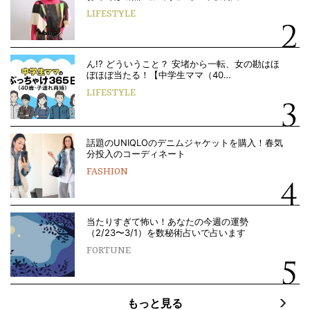
LIFESTYLE
ん!? どういうこと？ 安堵から一転、女の勘はほ
ぼほぼ当たる！【中学生ママ（40…
LIFESTYLE
話題のUNIQLOのデニムジャケットを購入！春気
分投入のコーディネート
FASHION
当たりすぎて怖い！あなたの今週の運勢
（2/23〜3/1）を数秘術占いで占います
FORTUNE
もっと見る