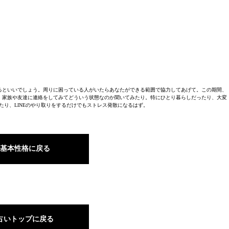
るといいでしょう。周りに困っている人がいたらあなたができる範囲で協力してあげて。この期間、
。家族や友達に連絡をしてみてどういう状態なのか聞いてみたり。特にひとり暮らしだったり、大変
たり、LINEのやり取りをするだけでもストレス発散になるはず。
基本性格に戻る
占いトップに戻る