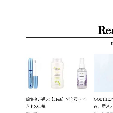
Re
編集者が選ぶ【iHerb】で今買うべ
GOETHE
きもの10選
み、新メ
PR(iHerb)
PR(FINCHI o