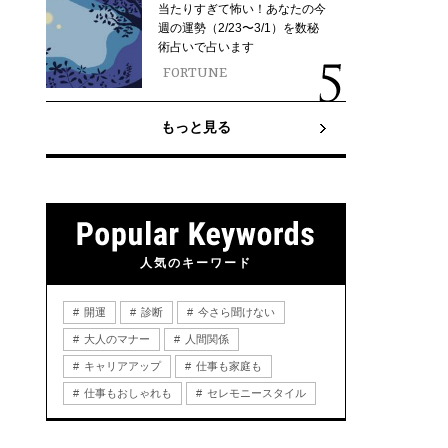
当たりすぎて怖い！あなたの今
週の運勢（2/23〜3/1）を数秘
術占いで占います
FORTUNE
もっと見る
人気のキーワード
開運
診断
今さら聞けない
大人のマナー
人間関係
キャリアアップ
仕事も家庭も
仕事もおしゃれも
セレモニースタイル