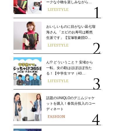
ークな小物を楽しみながら…
LIFESTYLE
おいしいものに目がない凪七瑠
海さん 「エビのお寿司は断然
生派です」【宝塚歌劇団O…
LIFESTYLE
ん!? どういうこと？ 安堵から
一転、女の勘はほぼほぼ当た
る！【中学生ママ（40…
LIFESTYLE
話題のUNIQLOのデニムジャケ
ットを購入！春気分投入のコー
ディネート
FASHION