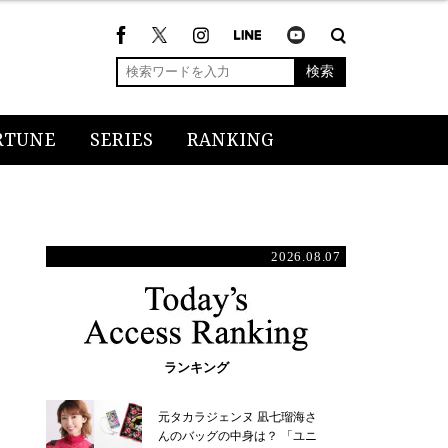
検索
RTUNE
SERIES
RANKING
2026.08.07
ランキング
元タカラジェンヌ 凪七瑠海さ
んのバッグの中身は？ 「ユニ