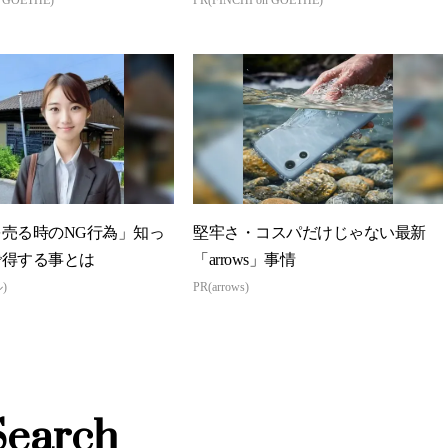
売る時のNG行為」知っ
堅牢さ・コスパだけじゃない最新
で得する事とは
「arrows」事情
)
PR(arrows)
Search