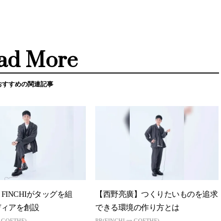
ad More
おすすめの関連記事
とFINCHIがタッグを組
【西野亮廣】つくりたいものを追求
ディアを創設
できる環境の作り方とは
n GOETHE)
PR(FINCHI on GOETHE)