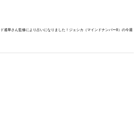
ヴルルド遙華さん監修により占いになりました！ジェシカ（マインドナンバー8）の今週