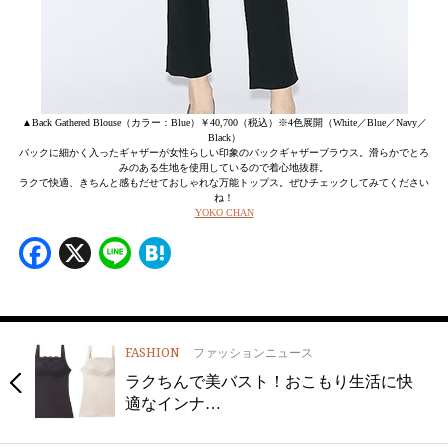
▲Back Gathered Blouse（カラー：Blue）￥40,700（税込）※4色展開（White／Blue／Navy／
Black）
バックに細かく入ったギャザーが女性らしい印象のバックギャザーブラウス。滑らかでとろ
みのある生地を使用しているので着心地抜群。
ラクで快適、きちんと感もだせておしゃれな万能トップス。ぜひチェックしてみてください
ね！
YOKO CHAN
Facebook
X
Line
Hatena
FASHION
ファッションニュース
ラクちんで美バスト！おこもり生活に快
適なインナ…