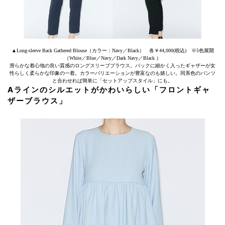
▲Long-sleeve Back Gathered Blouse（カラー：Navy／Black） 各￥44,000(税込) ※5色展開
（White／Blue／Navy／Dark Navy／Black ）
滑らかな着心地の良い質感のロングスリーブブラウス。バックに細かく入ったギャザーが女
性らしく柔らかな印象の一着。カラーバリエーションが豊富なのも嬉しい。同系色のパンツ
と合わせれば簡単に「セットアップスタイル」にも。
Aラインのシルエットがかわいらしい「フロントギャ
ザーブラウス」