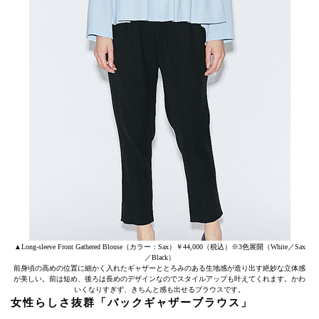
▲Long-sleeve Front Gathered Blouse（カラー：Sax）￥44,000（税込）※3色展開（White／Sax
／Black）
前身頃の高めの位置に細かく入れたギャザーととろみのある生地感が造り出す絶妙な立体感
が美しい。前は短め、後ろは長めのデザインなのでスタイルアップも叶えてくれます。かわ
いくなりすぎず、きちんと感も出せるブラウスです。
女性らしさ抜群「バックギャザーブラウス」