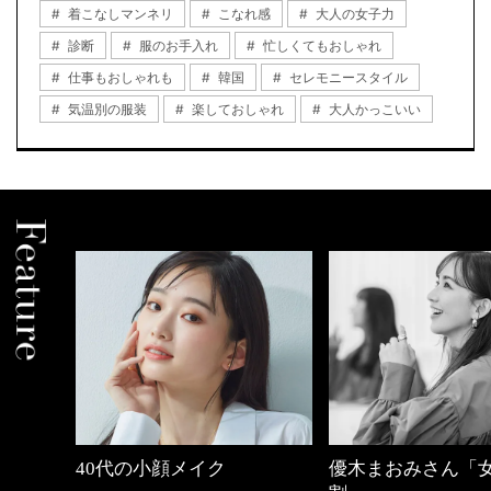
着こなしマンネリ
こなれ感
大人の女子力
診断
服のお手入れ
忙しくてもおしゃれ
仕事もおしゃれも
韓国
セレモニースタイル
気温別の服装
楽しておしゃれ
大人かっこいい
優木まおみさん「女の時間
【ワーママのきれ