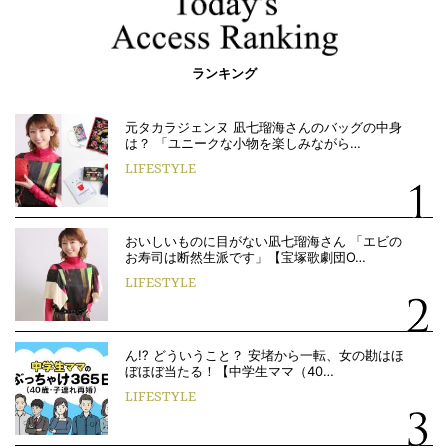
ランキング
元タカラジェンヌ 凪七瑠海さんのバッグの中身
は？ 「ユニークな小物を楽しみながら…
LIFESTYLE
おいしいものに目がない凪七瑠海さん 「エビの
お寿司は断然生派です」【宝塚歌劇団O…
LIFESTYLE
ん!? どういうこと？ 安堵から一転、女の勘はほ
ぼほぼ当たる！【中学生ママ（40…
LIFESTYLE