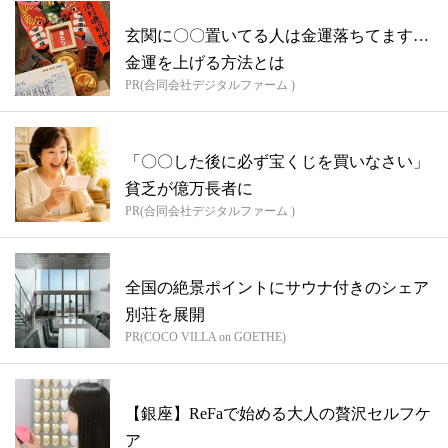
玄関に〇〇置いてる人は金運落ちてます…
金運を上げる方法とは
PR(合同会社デジタルファーム )
「〇〇した後に必ず宝くじを買いなさい」
貧乏が億万長者に
PR(合同会社デジタルファーム )
全国の絶景ポイントにサウナ付きのシェア
別荘を展開
PR(COCO VILLA on GOETHE)
【銀座】ReFaで始める大人の贅沢セルフケ
ア