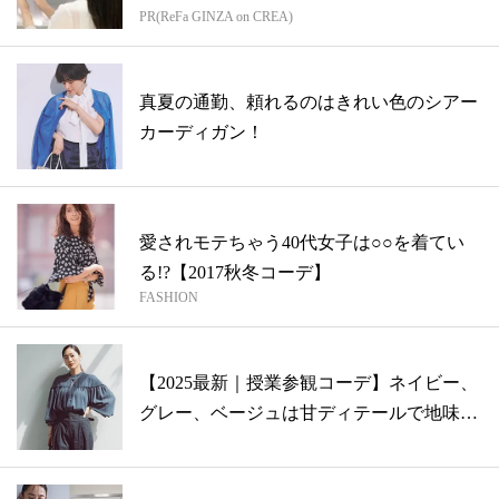
PR(ReFa GINZA on CREA)
真夏の通勤、頼れるのはきれい色のシアー
カーディガン！
愛されモテちゃう40代女子は○○を着てい
る!?【2017秋冬コーデ】
FASHION
【2025最新｜授業参観コーデ】ネイビー、
グレー、ベージュは甘ディテールで地味
見...