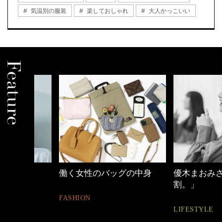
気温別の服装
楽しておしゃれ
大人かっこいい
働く女性のバッグの中身
優木まおみさん「
割。」
FASHION
LIFESTYLE