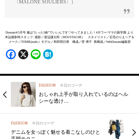
〈MALONE SOULIERS〉）
Domani4/5月号 服は”たった5枚”でいいんです♡やってきました！4大ワー/ママの新学期 より
本誌撮影時スタッフ: 撮影／渡辺謙太郎（MOUSTACHE） スタイリスト／石毛のりえヘア＆
メーク／TOMIE(nude.) モデル／和田明日香 構成／菅 博子 再構成／WebDomani編集部
Facebook
X
Line
Hatena
FASHION
今日のコーデ
おしゃれ上手が取り入れているのはヘル
シーな透け…
FASHION
今日のコーデ
デニムを女っぽく魅せる着こなしのひと
手間テクニ…