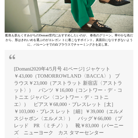
配色も肌もくすみがちのDomani世代におすすめしたいのが、 春色のグリーン。華やかな色だ
から、形はきれいめを選ぶのがエレガン トに着こなすポイント。真面目になりすぎないよう
に、バルーンそでの白ブラウスでチャーミングさを足し算。
[Domani2020年4/5月号 41ページ] ジャケット
￥43,000（TOMORROWLAND〈BACCA〉） ブ
ラウス￥23,000（アストラット 新宿店〈アストラ
ット〉） パンツ ￥16,000（コントワー・デ・コ
トニエ ジャパン〈コントワー・デ・コトニ
エ〉） ピアス￥68,000・ブレスレット［太］
￥103,000・ブレス レット［細］￥39,000（エルメ
スジャポン〈エルメス〉） バッグ￥66,000 （プ
レッド PR 〈ミチノ〉） 靴￥83,000（バーニー
ズ ニューヨーク カス タマーセンター