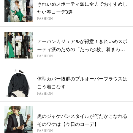
きれいめスポーティ派に全力でおすすめし
たい春コーデ3選
FASHION
アーバンカジュアルが得意！きれいめスポ
ーティ派のための「たった5枚」着まわし
FASHION
8D...
体型カバー抜群のプルオーバーブラウスは
こう着こなす！
FASHION
黒のジャケパンスタイルが何だかこなれる
そのワケは【今日のコーデ】
FASHION