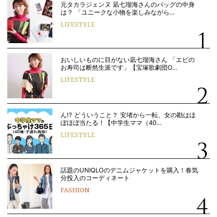
元タカラジェンヌ 凪七瑠海さんのバッグの中身
は？ 「ユニークな小物を楽しみながら…
LIFESTYLE
おいしいものに目がない凪七瑠海さん 「エビの
お寿司は断然生派です」【宝塚歌劇団O…
LIFESTYLE
ん!? どういうこと？ 安堵から一転、女の勘はほ
ぼほぼ当たる！【中学生ママ（40…
LIFESTYLE
話題のUNIQLOのデニムジャケットを購入！春気
分投入のコーディネート
FASHION