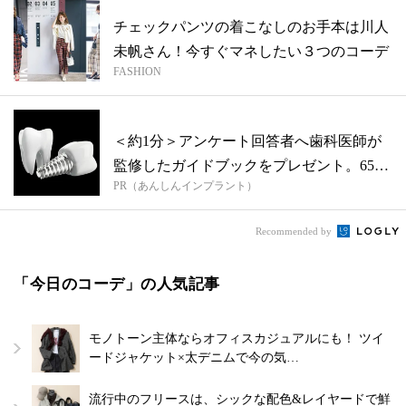
チェックパンツの着こなしのお手本は川人
未帆さん！今すぐマネしたい３つのコーデ
FASHION
＜約1分＞アンケート回答者へ歯科医師が
監修したガイドブックをプレゼント。65歳
PR（あんしんインプラント）
以...
Recommended by
「今日のコーデ」の人気記事
モノトーン主体ならオフィスカジュアルにも！ ツイ
ードジャケット×太デニムで今の気…
流行中のフリースは、シックな配色&レイヤードで鮮