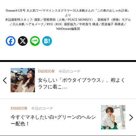
Domani4/5月号 大人気ワー/ママインスタグラマー川人未帆さんの『この春のおしゃれ計画』
より
本誌撮影時スタッフ: 撮影／曽根将樹（人物／PEACE MONKEY）、坂根綾子（静物）モデル
／川人未帆 ヘア＆メーク／RYO（ROI）撮影協力／中村真弓 構成／西道倫子 再構成／
WebDomani編集部
Facebook
X
Line
Hatena
FASHION
今日のコーデ
女らしい「ボウタイブラウス」、程よく
ラフに着こ…
FASHION
今日のコーデ
今すぐマネしたい白×グリーンのヘルシ
ー配色！