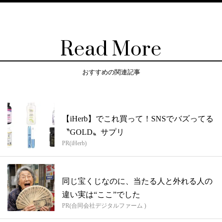
Read More
おすすめの関連記事
【iHerb】でこれ買って！SNSでバズってる
〝GOLD〟サプリ
PR(iHerb)
同じ宝くじなのに、当たる人と外れる人の
違い実は“ここ”でした
PR(合同会社デジタルファーム )