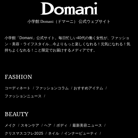
小学館 Domani（ドマーニ） 公式ウェブサイト
小学館「Domani」公式サイト。毎日忙しい40代の働く女性が、ファッショ
ン・美容・ライフスタイル…今よりもっと楽しくなれる！元気になれる！気
持ちよくなれる！こと限定でお届けするメディアです。
FASHION
コーディネート
ファッションコラム
おすすめアイテム
/
/
/
ファッションニュース
/
BEAUTY
メイク
スキンケア
ヘア
ボディ
最新美容ニュース
/
/
/
/
/
クリスマスコフレ2025
ネイル
インナービューティ
/
/
/