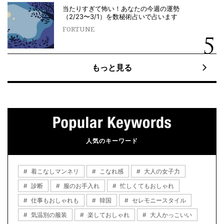
当たりすぎて怖い！あなたの今週の運勢
（2/23〜3/1）を数秘術占いで占います
FORTUNE
もっと見る
人気のキーワード
着こなしマンネリ
こなれ感
大人の女子力
診断
服のお手入れ
忙しくてもおしゃれ
仕事もおしゃれも
韓国
セレモニースタイル
気温別の服装
楽しておしゃれ
大人かっこいい