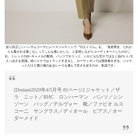
折り目正しいハンサムコーデにレースジャケットで〝川人イズム〟を。「老若男女、だれか
らも愛される着こなしってこんな感じかしら、と妄想しながらコーディネートしたのがこ
れ。トレンドの白×キャメルの配色、パンツでキリッと、いかにもな甘さではなく品のいい大
人っぽさを意識。紺ジャケではトラッドすぎるし、カーディガンでは普段着すぎる。ジャケ
ットだけど透け感のあるレースを選んで甘さを足すのが、私流です」
[Domani2020年4/5月号 81ページ] ジャケット／ザ
ラ ニット／RHC ロンハーマン パンツ／シン
ゾーン バッグ／デルヴォー 靴／ファビオ ルス
コーニ サングラス／ディオール ピアス／オー
ダーメイド