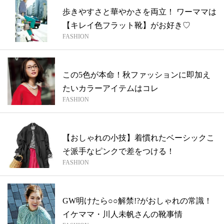
歩きやすさと華やかさを両立！ ワーママは
【キレイ色フラット靴】がお好き♡
FASHION
この5色が本命！秋ファッションに即加え
たいカラーアイテムはコレ
FASHION
【おしゃれの小技】着慣れたベーシックこ
そ派手なピンクで差をつける！
FASHION
GW明けたら○○解禁!?がおしゃれの常識！
イケママ・川人未帆さんの靴事情