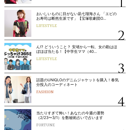
おいしいものに目がない凪七瑠海さん 「エビの
お寿司は断然生派です」【宝塚歌劇団O…
LIFESTYLE
ん!? どういうこと？ 安堵から一転、女の勘はほ
ぼほぼ当たる！【中学生ママ（40…
LIFESTYLE
話題のUNIQLOのデニムジャケットを購入！春気
分投入のコーディネート
FASHION
当たりすぎて怖い！あなたの今週の運勢
（2/23〜3/1）を数秘術占いで占います
FORTUNE