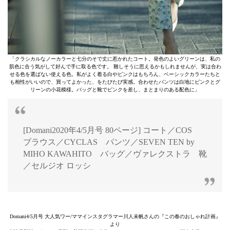
「クラシカルなノーカラーと七分のそで丈に惹かれたコート。発色のよいグリーンは、私の
肌色に合う気がして好んで手に取る色です。 難しそうに思えるかもしれませんが、実は合わ
せる色を選ばない使える色。私がよく着る白やピンクはもちろん、ベーシックカラーたちと
も相性がいいので、買ってよかった、をたびたび実感。合わせたパンツは白地にピンクとグ
リーンの小花模様。バッグと靴でピンクを差し、まとまりのある配色に」
[Domani2020年4/5月号 80ページ] コート／COS
ブラウス／CYCLAS パンツ／SEVEN TEN by
MIHO KAWAHITO バッグ／ヴァレクストラ 靴
／セルジオ ロッシ
Domani4/5月号 大人気ワー/ママインスタグラマー川人未帆さんの『この春のおしゃれ計画』
より