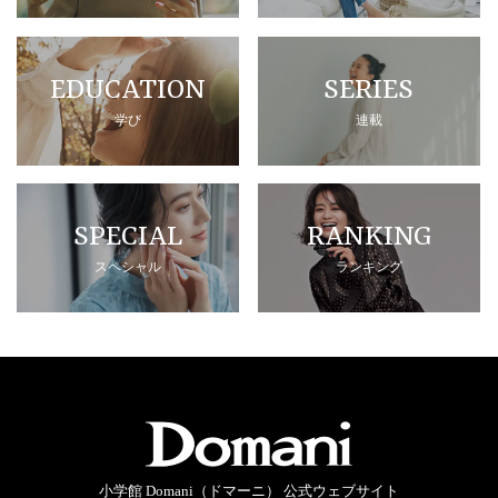
EDUCATION
SERIES
学び
連載
SPECIAL
RANKING
スペシャル
ランキング
小学館 Domani（ドマーニ） 公式ウェブサイト