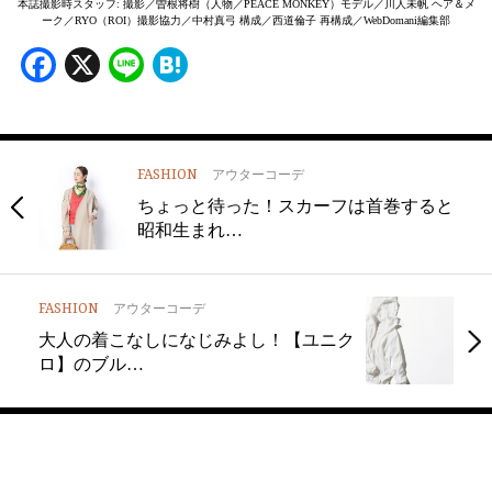
本誌撮影時スタッフ: 撮影／曽根将樹（人物／PEACE MONKEY）モデル／川人未帆 ヘア＆メ
ーク／RYO（ROI）撮影協力／中村真弓 構成／西道倫子 再構成／WebDomani編集部
Facebook
X
Line
Hatena
FASHION
アウターコーデ
ちょっと待った！スカーフは首巻すると
昭和生まれ…
FASHION
アウターコーデ
大人の着こなしになじみよし！【ユニク
ロ】のブル…