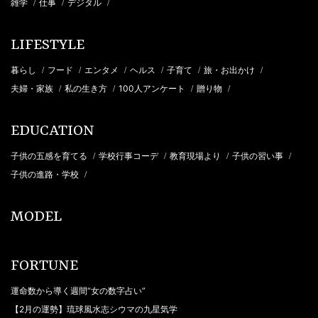
雑学
仕事
デジタル
/
/
/
LIFESTYLE
暮らし
フード
エンタメ
ヘルス
子育て
旅・お出かけ
/
/
/
/
/
/
夫婦・家族
私の生き方
100人アンケート
贈り物
/
/
/
/
EDUCATION
子供の五感を育てる
学校行事コーデ
教育現場より
子供の習い事
/
/
/
/
子供の進路・学校
/
MODEL
FORTUNE
運命数から導く週間“女の数字占い”
【2月の運勢】琉球風水志シウマの九星気学