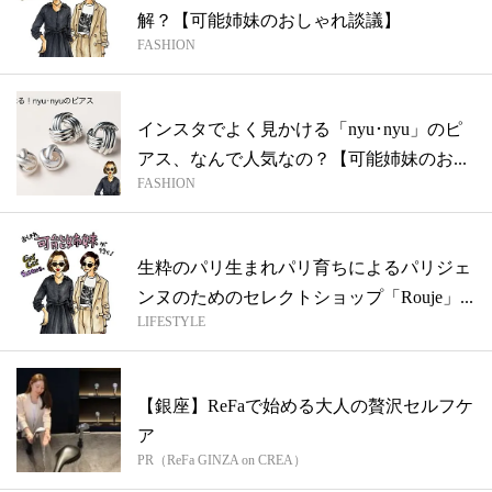
解？【可能姉妹のおしゃれ談議】
FASHION
インスタでよく見かける「nyu･nyu」のピ
アス、なんで人気なの？【可能姉妹のお...
FASHION
生粋のパリ生まれパリ育ちによるパリジェ
ンヌのためのセレクトショップ「Rouje」...
LIFESTYLE
【銀座】ReFaで始める大人の贅沢セルフケ
ア
PR（ReFa GINZA on CREA）