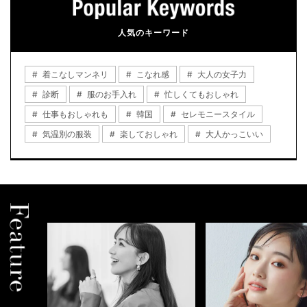
人気のキーワード
着こなしマンネリ
こなれ感
大人の女子力
診断
服のお手入れ
忙しくてもおしゃれ
仕事もおしゃれも
韓国
セレモニースタイル
気温別の服装
楽しておしゃれ
大人かっこいい