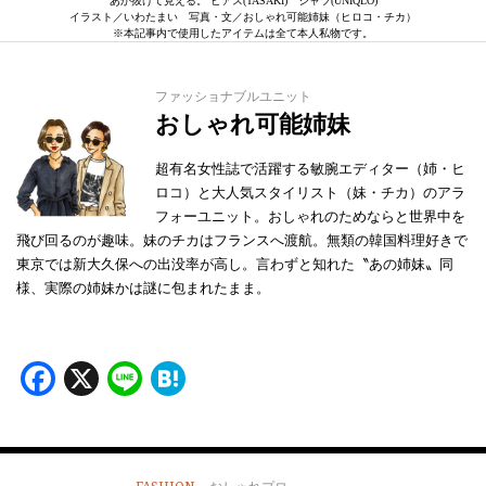
あか抜けて見える。 ピアス(TASAKI) シャツ(UNIQLO)
イラスト／いわたまい 写真・文／おしゃれ可能姉妹（ヒロコ・チカ）
※本記事内で使用したアイテムは全て本人私物です。
ファッショナブルユニット
おしゃれ可能姉妹
超有名女性誌で活躍する敏腕エディター（姉・ヒ
ロコ）と大人気スタイリスト（妹・チカ）のアラ
フォーユニット。おしゃれのためならと世界中を
飛び回るのが趣味。妹のチカはフランスへ渡航。無類の韓国料理好きで
東京では新大久保への出没率が高し。言わずと知れた〝あの姉妹〟同
様、実際の姉妹かは謎に包まれたまま。
Facebook
X
Line
Hatena