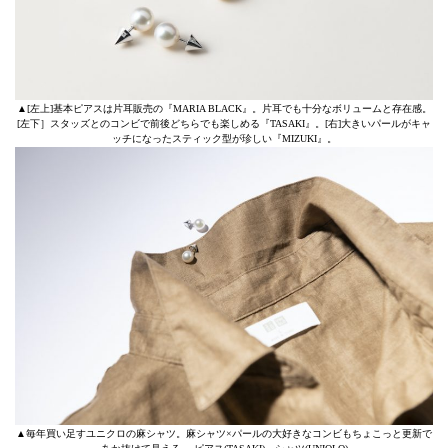
▲[左上]基本ピアスは片耳販売の『MARIA BLACK』。片耳でも十分なボリュームと存在感。
[左下］スタッズとのコンビで前後どちらでも楽しめる『TASAKI』。[右]大きいパールがキャ
ッチになったスティック型が珍しい『MIZUKI』。
▲毎年買い足すユニクロの麻シャツ。麻シャツ×パールの大好きなコンビもちょこっと更新で