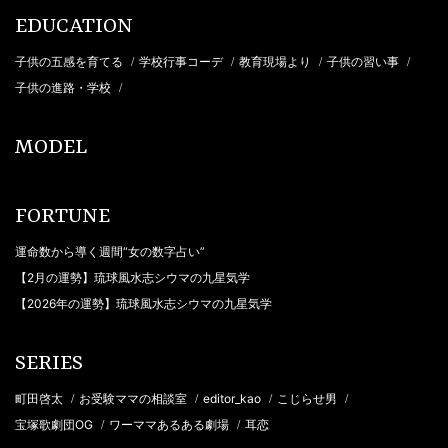
EDUCATION
子供の五感を育てる
学校行事コーデ
教育現場より
子供の習い事
/
/
/
/
子供の進路・学校
/
MODEL
FORTUNE
運命数から導く週間“女の数字占い”
【2月の運勢】琉球風水志シウマの九星気学
【2026年の運勢】琉球風水志シウマの九星気学
SERIES
町田啓太
お受験ママの相談室
editor_kao
こじらせ男
/
/
/
/
宝塚歌劇団OG
ワーママあるある劇場
耳恋
/
/