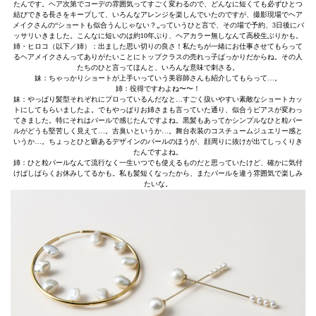
たんです。ヘア次第でコーデの雰囲気ってすごく変わるので、どんなに短くても必ずひとつ
結びできる長さをキープして、いろんなアレンジを楽しんでいたのですが、撮影現場でヘア
メイクさんの“ショートも似合うんじゃない？„っていうひと言で、その場で予約、3日後にバ
ッサリいきました。こんなに短いのは約10年ぶり、ヘアカラー無しなんて高校生ぶりかも。
姉・ヒロコ（以下／姉）：出ました思い切りの良さ！私たちが一緒にお仕事させてもらって
るヘアメイクさんってありがたいことにトップクラスの売れっ子ばっかりだからね。その人
たちのひと言ってほんと、いろんな意味で刺さる。
妹：ちゃっかりショートが上手いっていう美容師さんも紹介してもらって…。
姉：役得ですわよね〜〜！
妹：やっぱり髪型それぞれにプロっているんだなと…すごく扱いやすい素敵なショートカッ
トにしてもらいましたよ。でもやっぱりお姉さまも言っていた通り、似合うピアスが変わっ
てきました。特にそれはパールで感じたんですよね。黒髪もあってかシンプルなひと粒パー
ルがどうも堅苦しく見えて…。古臭いというか…。舞台衣装のコスチュームジュエリー感と
いうか…。ちょっとひと癖あるデザインのパールのほうが、顔周りに抜けが出てしっくりき
たんですよね。
姉：ひと粒パールなんて流行なく一生いつでも使えるものだと思っていたけど、確かに気付
けばしばらくお休みしてるかも。私も髪短くなったから、またパールを違う雰囲気で楽しみ
たいな。