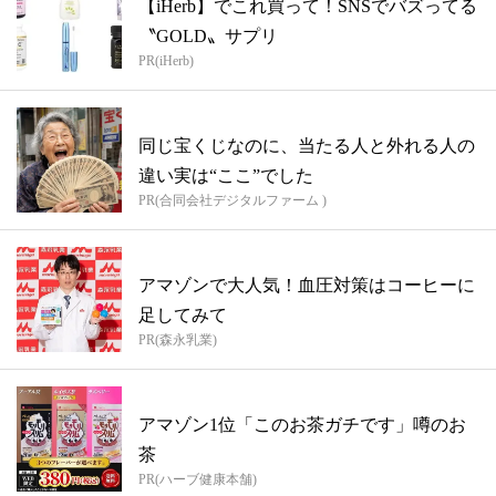
【iHerb】でこれ買って！SNSでバズってる
〝GOLD〟サプリ
PR(iHerb)
同じ宝くじなのに、当たる人と外れる人の
違い実は“ここ”でした
PR(合同会社デジタルファーム )
アマゾンで大人気！血圧対策はコーヒーに
足してみて
PR(森永乳業)
アマゾン1位「このお茶ガチです」噂のお
茶
PR(ハーブ健康本舗)