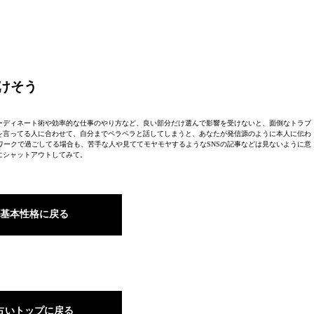
けそう
ーディネート術や効率的な仕事のやり方など、良い部分だけ選んで影響を受けないと、面倒なトラブ
を言ってる人に合わせて、自分までペラペラと話してしまうと、あなたが発信源のように本人に伝わ
ークで過ごしてる場合も、苦手な人や見ててモヤモヤするようなSNSの記事などは見ないように意
にシャットアウトしてみて。
基本性格に戻る
占いトップに戻る