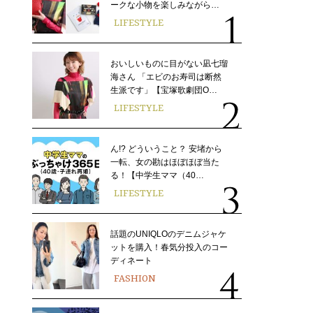
ークな小物を楽しみながら…
LIFESTYLE
おいしいものに目がない凪七瑠
海さん 「エビのお寿司は断然
生派です」【宝塚歌劇団O…
LIFESTYLE
ん!? どういうこと？ 安堵から
一転、女の勘はほぼほぼ当た
る！【中学生ママ（40…
LIFESTYLE
話題のUNIQLOのデニムジャケ
ットを購入！春気分投入のコー
ディネート
FASHION