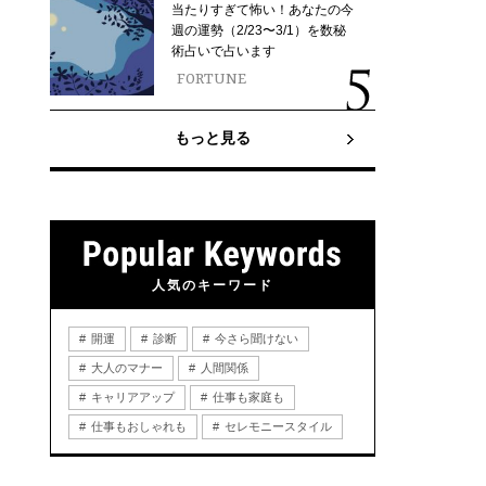
当たりすぎて怖い！あなたの今
週の運勢（2/23〜3/1）を数秘
術占いで占います
FORTUNE
もっと見る
人気のキーワード
開運
診断
今さら聞けない
大人のマナー
人間関係
キャリアアップ
仕事も家庭も
仕事もおしゃれも
セレモニースタイル