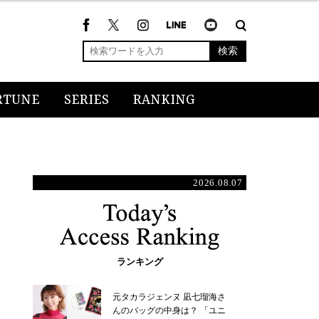
検索
RTUNE
SERIES
RANKING
2026.08.07
ランキング
元タカラジェンヌ 凪七瑠海さ
んのバッグの中身は？ 「ユニ