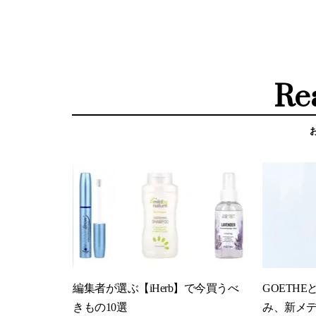
Re
編集者が選ぶ【iHerb】で今買うべ
GOETHE
きもの10選
み、新メ