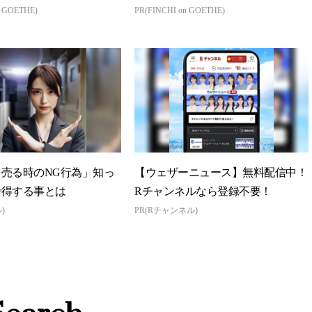
n GOETHE)
PR(FINCHI on GOETHE)
売る時のNG行為」知っ
【ウェザーニュース】無料配信中！
で得する事とは
Rチャンネルなら登録不要！
)
PR(Rチャンネル)