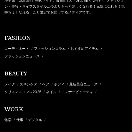
小学館「Domani」公式サイト。毎日忙しい40代の働く女性が、ファッショ
ン・美容・ライフスタイル…今よりもっと楽しくなれる！元気になれる！気
持ちよくなれる！こと限定でお届けするメディアです。
FASHION
コーディネート
ファッションコラム
おすすめアイテム
/
/
/
ファッションニュース
/
BEAUTY
メイク
スキンケア
ヘア
ボディ
最新美容ニュース
/
/
/
/
/
クリスマスコフレ2025
ネイル
インナービューティ
/
/
/
WORK
雑学
仕事
デジタル
/
/
/