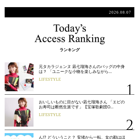
2026.08.07
ランキング
元タカラジェンヌ 凪七瑠海さんのバッグの中身
は？ 「ユニークな小物を楽しみながら…
LIFESTYLE
おいしいものに目がない凪七瑠海さん 「エビの
お寿司は断然生派です」【宝塚歌劇団O…
LIFESTYLE
ん!? どういうこと？ 安堵から一転、女の勘はほ