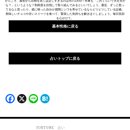
からこそ、最初から目標を高く設定しすぎるのはNO GOOD！何事も「これくらいで大丈夫か
な？」というような７割程度を目指して取り組んでみるといいでしょう。最近、ずっと怒っ
てるなと思ったり、鏡に映った自分が眉間にシワを寄せているならピリピリしている証拠。
美味しいチョコや甘いスイーツを食べて、緊張した気持ちを解きほぐしましょう。毎日笑顔
を心がけて。
基本性格に戻る
占いトップに戻る
Facebook
X
Line
Hatena
FORTUNE
占い