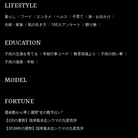
LIFESTYLE
暮らし
フード
エンタメ
ヘルス
子育て
旅・お出かけ
/
/
/
/
/
/
夫婦・家族
私の生き方
100人アンケート
贈り物
/
/
/
/
EDUCATION
子供の五感を育てる
学校行事コーデ
教育現場より
子供の習い事
/
/
/
/
子供の進路・学校
/
MODEL
FORTUNE
運命数から導く週間“女の数字占い”
【2月の運勢】琉球風水志シウマの九星気学
【2026年の運勢】琉球風水志シウマの九星気学