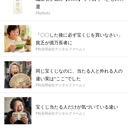
選
PR(iHerb)
「〇〇した後に必ず宝くじを買いなさい」
貧乏が億万長者に
PR(合同会社デジタルファーム )
同じ宝くじなのに、当たる人と外れる人の
違い実は“ここ”でした
PR(合同会社デジタルファーム )
宝くじ当たる人だけが気づいている違い
PR(合同会社デジタルファーム )