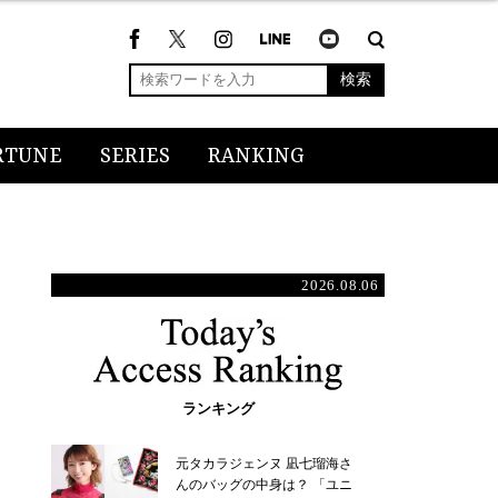
検索
RTUNE
SERIES
RANKING
2026.08.06
ランキング
元タカラジェンヌ 凪七瑠海さ
んのバッグの中身は？ 「ユニ