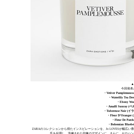
▲
今回発表
・Vetiver Pample
・Waterlily Tea
・Ebony W
・Amalfi Sunra
・Tubereuse Noi
・Fleur D’Oran
・Fleur De Pa
・Bohemian Blu
ZARAのコレクションから得たインスピレーションを、Jo LOVESが幅
氏を起用し、洗練された印象のデザインに。さらに、セロハン