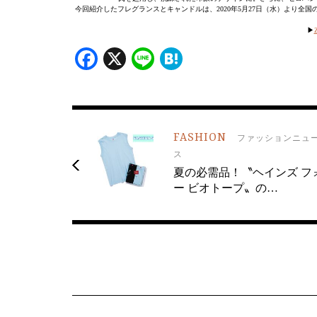
今回紹介したフレグランスとキャンドルは、2020年5月27日（水）より全
▶︎
Facebook
X
Line
Hatena
FASHION
ファッションニュ
ス
夏の必需品！〝ヘインズ フ
ー ビオトープ〟の…