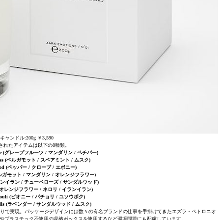
キャンドル:200g ￥3,590
されたアイテムは以下の8種類。
mousse (グレープフルーツ / マンダリン / ベチバー)
 Dress (ベルガモット / スペアミント / ムスク)
ood (ペッパー / クローブ / エボニー)
y (ベルガモット / マンダリン / オレンジフラワー)
r (イランイラン / チューベローズ / サンダルウッド)
ger (オレンジフラワー / ネロリ / イランイラン)
tchouli (ピオニー / パチョリ / ユソウボク)
ebells (ラベンダー / サンダルウッド / ムスク)
広い香りで実現。パッケージデザインには数々の有名ブランドの仕事を手掛けてきたエズラ・ペトロニオ
やプラスチック不使用の収納ボックスを使用するなど環境問題にも配慮しています。