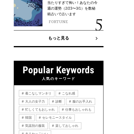
当たりすぎて怖い！あなたの今
週の運勢（2/23〜3/1）を数秘
術占いで占います
FORTUNE
もっと見る
人気のキーワード
着こなしマンネリ
こなれ感
大人の女子力
診断
服のお手入れ
忙しくてもおしゃれ
仕事もおしゃれも
韓国
セレモニースタイル
気温別の服装
楽しておしゃれ
大人かっこいい