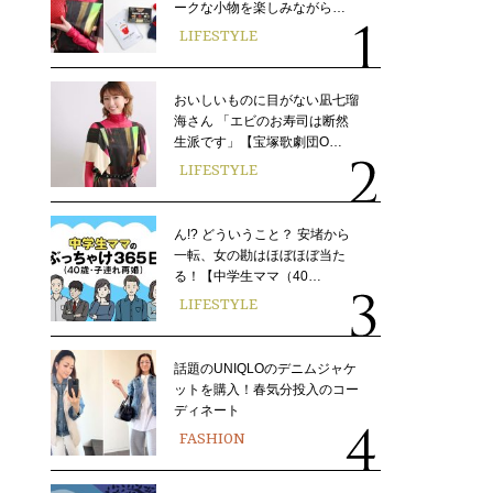
ークな小物を楽しみながら…
LIFESTYLE
おいしいものに目がない凪七瑠
海さん 「エビのお寿司は断然
生派です」【宝塚歌劇団O…
LIFESTYLE
ん!? どういうこと？ 安堵から
一転、女の勘はほぼほぼ当た
る！【中学生ママ（40…
LIFESTYLE
話題のUNIQLOのデニムジャケ
ットを購入！春気分投入のコー
ディネート
FASHION