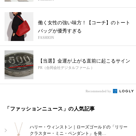
ク...
働く女性の強い味方！【コーチ】のトート
バッグが優秀すぎる
FASHION
【当選】金運が上がる直前に起こるサイン
PR（合同会社デジタルファーム ）
Recommended by
「ファッションニュース」の人気記事
ハリー・ウィンストン｜ローズゴールドの「リリー
クラスター・ミニ・ペンダント」を発…