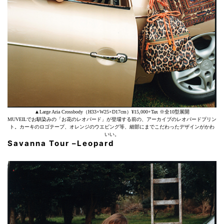
▲Large Aria Crossbody（H33×W25×D17cm）¥15,000+Tax ※全10型展開
MUVEILでお馴染みの「お花のレオパード」が登場する前の、アーカイブのレオパードプリン
ト。カーキのロゴテープ、オレンジのウエビング等、細部にまでこだわったデザインがかわ
いい。
Savanna Tour
–
Leopard