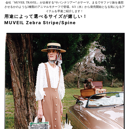
会社「MUVEIL TRAVEL」が企画する“サバンナツアー” がテーマ。まるでサファリ旅を連想
させるかのような2種類のアニマルモチーフで登場。6/3（水）から発売開始となる気になるア
イテムを早速ご紹介します！
用途によって選べるサイズが嬉しい！
MUVEIL Zebra Stripe/Spine