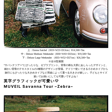
上：Emma Satchel（H19×W23×D13cm）¥14,500+Tax
中：Deluxe Medium Weekender（H30×W43×D23cm）¥19,500+Tax
下：Deluxe Large Weekender （H35×W52×D27cm）¥26,500+Tax
※全10型展開
“サバンナツアー”にぴったりな、ゼブラプリント。背骨の柄を大胆にあしらったデザインと、
細かい背骨のテキスタイルの2種類のデザインが登場。デイリー使いできる小さめタイプから
旅行にもぴったりな大きめタイプなど用途によって選べる大きさが嬉しい。子どもとサイズ
違いでお揃いにしても可愛いですよね！
英字グラフィックが可愛い♡
MUVEIL Savanna Tour
–
Zebra
–