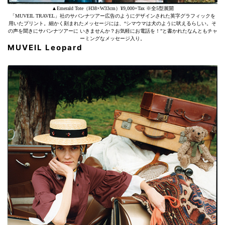
▲Emerald Tote（H38×W33cm）¥9,000+Tax ※全5型展開
「MUVEIL TRAVEL」社のサバンナツアー広告のようにデザインされた英字グラフィックを
用いたプリント。細かく刻まれたメッセージには、“シマウマは犬のように吠えるらしい。そ
の声を聞きにサバンナツアーに いきませんか？お気軽にお電話を！”と書かれたなんともチャ
ーミングなメッセージ入り。
MUVEIL Leopard