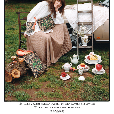
上：Multi 2 Clutch（S:H16×W20cm／M: H23×W30cm）¥13,000+Tax
下：Emerald Tote H38×W33cm ¥9,000+Tax
※全5型展開