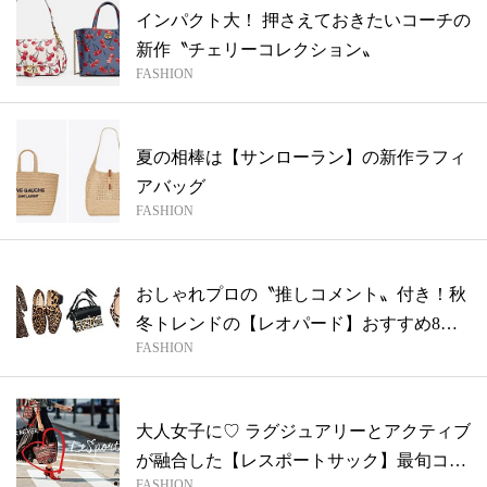
インパクト大！ 押さえておきたいコーチの
新作〝チェリーコレクション〟
FASHION
夏の相棒は【サンローラン】の新作ラフィ
アバッグ
FASHION
おしゃれプロの〝推しコメント〟付き！秋
冬トレンドの【レオパード】おすすめ8ア
FASHION
イテ...
大人女子に♡ ラグジュアリーとアクティブ
が融合した【レスポートサック】最旬コレ
FASHION