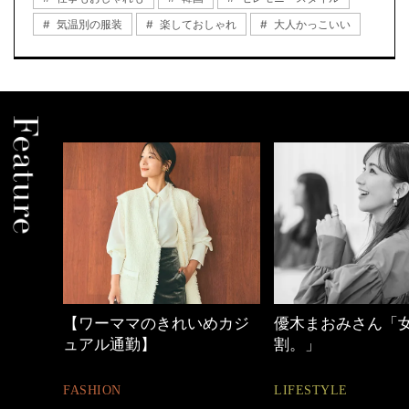
気温別の服装
楽しておしゃれ
大人かっこいい
めカジ
優木まおみさん「女の時間
心地よくいられる
割。」
とは
LIFESTYLE
FASHION