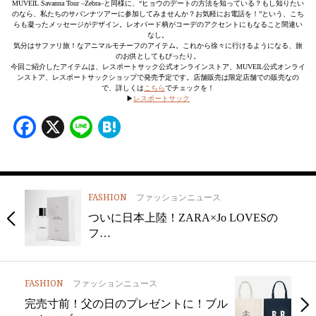
MUVEIL Savanna Tour –Zebra–と同様に、“ヒョウのデートの方法を知っている？もし知りたい
のなら、私たちのサバンナツアーに参加してみませんか？お気軽にお電話を！”という、こち
らも凝ったメッセージがデザイン。レオパード柄がコーデのアクセントにもなること間違い
なし。
気分はサファリ旅！なアニマルモチーフのアイテム。これから徐々に行けるようになる、旅
のお供としてもぴったり。
今回ご紹介したアイテムは、レスポートサック公式オンラインストア、MUVEIL公式オンライ
ンストア、レスポートサックショップで発売予定です。店舗販売は限定店舗での販売なの
で、詳しくは
こちら
でチェックを！
▶︎
レスポートサック
Facebook
X
Line
Hatena
FASHION
ファッションニュース
ついに日本上陸！ZARA×Jo LOVESの
フ…
FASHION
ファッションニュース
完売寸前！父の日のプレゼントに！ブル