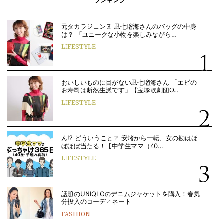
ランキング
元タカラジェンヌ 凪七瑠海さんのバッグの中身
は？ 「ユニークな小物を楽しみながら…
LIFESTYLE
おいしいものに目がない凪七瑠海さん 「エビの
お寿司は断然生派です」【宝塚歌劇団O…
LIFESTYLE
ん!? どういうこと？ 安堵から一転、女の勘はほ
ぼほぼ当たる！【中学生ママ（40…
LIFESTYLE
話題のUNIQLOのデニムジャケットを購入！春気
分投入のコーディネート
FASHION