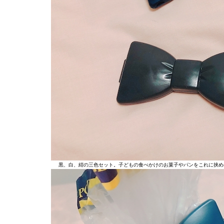
黒、白、紺の三色セット。子どもの食べかけのお菓子やパンをこれに挟め