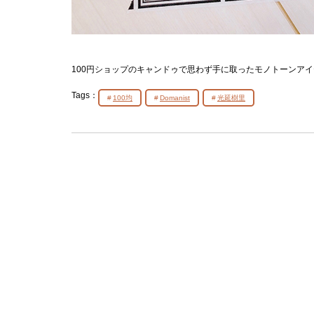
100円ショップのキャンドゥで思わず手に取ったモノトーンア
Tags：
100均
Domanist
光延樹里