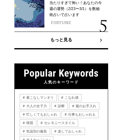
当たりすぎて怖い！あなたの今
週の運勢（2/23〜3/1）を数秘
術占いで占います
FORTUNE
もっと見る
人気のキーワード
着こなしマンネリ
こなれ感
大人の女子力
診断
服のお手入れ
忙しくてもおしゃれ
仕事もおしゃれも
韓国
セレモニースタイル
気温別の服装
楽しておしゃれ
大人かっこいい