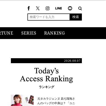
検索
RTUNE
SERIES
RANKING
2026.08.07
ランキング
元タカラジェンヌ 凪七瑠海さ
んのバッグの中身は？ 「ユニ