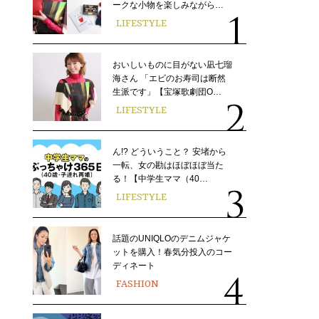
ークな小物を楽しみながら…
LIFESTYLE
おいしいものに目がない凪七瑠
海さん 「エビのお寿司は断然
生派です」【宝塚歌劇団O…
LIFESTYLE
ん!? どういうこと？ 安堵から
一転、女の勘はほぼほぼ当た
る！【中学生ママ（40…
LIFESTYLE
話題のUNIQLOのデニムジャケ
ットを購入！春気分投入のコー
ディネート
FASHION