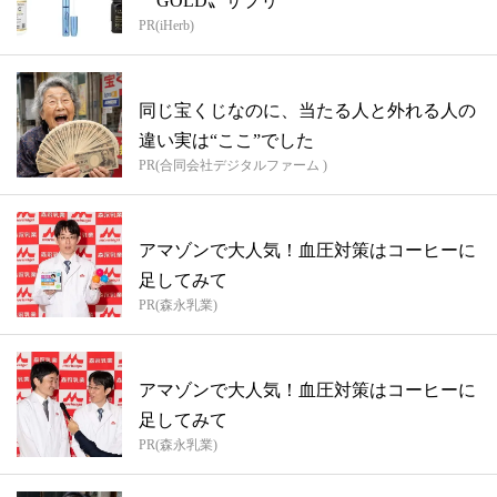
〝GOLD〟サプリ
PR(iHerb)
同じ宝くじなのに、当たる人と外れる人の
違い実は“ここ”でした
PR(合同会社デジタルファーム )
アマゾンで大人気！血圧対策はコーヒーに
足してみて
PR(森永乳業)
アマゾンで大人気！血圧対策はコーヒーに
足してみて
PR(森永乳業)