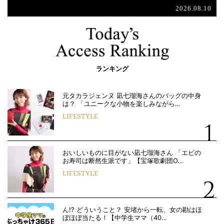
2026.08.10
ランキング
元タカラジェンヌ 凪七瑠海さんのバッグの中身
は？ 「ユニークな小物を楽しみながら…
LIFESTYLE
おいしいものに目がない凪七瑠海さん 「エビの
お寿司は断然生派です」【宝塚歌劇団O…
LIFESTYLE
ん!? どういうこと？ 安堵から一転、女の勘はほ
ぼほぼ当たる！【中学生ママ（40…