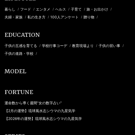
暮らし
フード
エンタメ
ヘルス
子育て
旅・お出かけ
/
/
/
/
/
/
夫婦・家族
私の生き方
100人アンケート
贈り物
/
/
/
/
EDUCATION
子供の五感を育てる
学校行事コーデ
教育現場より
子供の習い事
/
/
/
/
子供の進路・学校
/
MODEL
FORTUNE
運命数から導く週間“女の数字占い”
【2月の運勢】琉球風水志シウマの九星気学
【2026年の運勢】琉球風水志シウマの九星気学