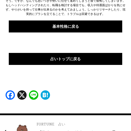
そう。ですが、なんでも思いつきや勢いに任せて進めてしまうと後で後悔してしまいます。
もしヘッドハンティングされたり、転職を検討する場合でも、収入や待遇面ばかりを気にせ
ず、やりがいを持って仕事が出来るのかを考えてみましょう。しっかりリサーチしたり、現
実的にプランを立てることで、トラブルは回避できるはず。
基本性格に戻る
占いトップに戻る
Facebook
X
Line
Hatena
FORTUNE
占い