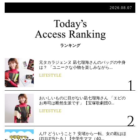
2026.08.07
ランキング
元タカラジェンヌ 凪七瑠海さんのバッグの中身
は？ 「ユニークな小物を楽しみながら…
LIFESTYLE
おいしいものに目がない凪七瑠海さん 「エビの
お寿司は断然生派です」【宝塚歌劇団O…
LIFESTYLE
ん!? どういうこと？ 安堵から一転、女の勘はほ
ぼほぼ当たる！【中学生ママ（40…