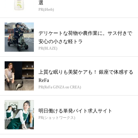
選
PR(iHerb)
デリケートな荷物や農作業に。サス付きで
安心の小さな軽トラ
PR(BLAZE)
上質な眠りも美髪ケアも！ 銀座で体感する
ReFa
PR(ReFa GINZA on CREA)
明日働ける単発バイト求人サイト
PR(ショットワークス)