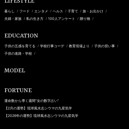
LIFESTYLE
暮らし
フード
エンタメ
ヘルス
子育て
旅・お出かけ
/
/
/
/
/
/
夫婦・家族
私の生き方
100人アンケート
贈り物
/
/
/
/
EDUCATION
子供の五感を育てる
学校行事コーデ
教育現場より
子供の習い事
/
/
/
/
子供の進路・学校
/
MODEL
FORTUNE
運命数から導く週間“女の数字占い”
【2月の運勢】琉球風水志シウマの九星気学
【2026年の運勢】琉球風水志シウマの九星気学