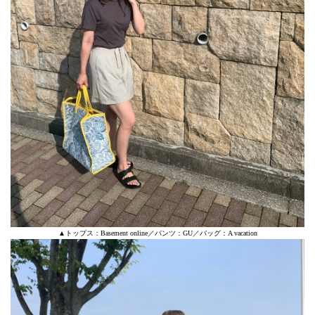
▲トップス：Basement online／パンツ：GU／バッグ：A vacation