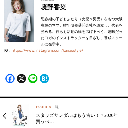
境野香菜
思春期の子どもふたり（女児＆男児）をもつ大阪
在住のママ。昨年研修受託会社を設立し、代表を
務める。自らも活動の幅を広げるべく、趣味だっ
たヨガのインストラクターを目ざし、養成スクー
ルに在学中。
IG：
https://www.instagram.com/kanasstyle/
Facebook
X
Line
Hatena
FASHION
靴
スタッズサンダルはもう古い！？2020年
買うべ…