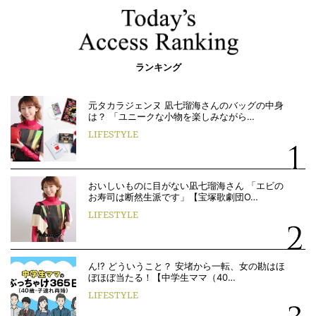
ランキング
元タカラジェンヌ 凪七瑠海さんのバッグの中身
は？ 「ユニークな小物を楽しみながら…
LIFESTYLE
おいしいものに目がない凪七瑠海さん 「エビの
お寿司は断然生派です」【宝塚歌劇団O…
LIFESTYLE
ん!? どういうこと？ 安堵から一転、女の勘はほ
ぼほぼ当たる！【中学生ママ（40…
LIFESTYLE