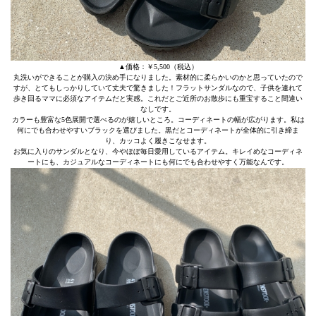
▲価格：￥5,500（税込）
丸洗いができることが購入の決め手になりました。素材的に柔らかいのかと思っていたので
すが、とてもしっかりしていて丈夫で驚きました！フラットサンダルなので、子供を連れて
歩き回るママに必須なアイテムだと実感。これだとご近所のお散歩にも重宝すること間違い
なしです。
カラーも豊富な5色展開で選べるのが嬉しいところ。コーディネートの幅が広がります。私は
何にでも合わせやすいブラックを選びました。黒だとコーディネートが全体的に引き締ま
り、カッコよく履きこなせます。
お気に入りのサンダルとなり、今やほぼ毎日愛用しているアイテム。キレイめなコーディネ
ートにも、カジュアルなコーディネートにも何にでも合わせやすく万能なんです。