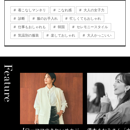
着こなしマンネリ
こなれ感
大人の女子力
診断
服のお手入れ
忙しくてもおしゃれ
仕事もおしゃれも
韓国
セレモニースタイル
気温別の服装
楽しておしゃれ
大人かっこいい