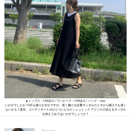
▲トップス：UNIQLO／ワンピース：UNIQLO／バッグ：vasic
いかがでしたか？8月も残りわずかですが、長く履ける定番サンダルだと今から購入でも遅く
ないかも？是非、コーディネートのひとつにビルケンシュトック アリゾナの洗えるサンダル
を加えてみてはいかがでしょうか？
Domanist