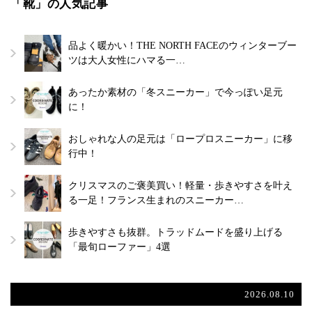
「靴」の人気記事
品よく暖かい！THE NORTH FACEのウィンターブー
ツは大人女性にハマる一…
あったか素材の「冬スニーカー」で今っぽい足元
に！
おしゃれな人の足元は「ロープロスニーカー」に移
行中！
クリスマスのご褒美買い！軽量・歩きやすさを叶え
る一足！フランス生まれのスニーカー…
歩きやすさも抜群。トラッドムードを盛り上げる
「最旬ローファー」4選
2026.08.10