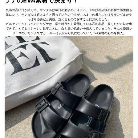
ゾナのEVA素材で決まり！
気温の高い日が続く中、サンダルは毎日の必須のアイテム。今年は感染症の影響で衛生面も
気になり、サンダルは避けようと思っていたのですが、あまりの暑さにやはりサンダルがや
っぱり必要だと実感。洗えるもので探すことに決めました。
ビルケンシュトックのアリゾナは、学生時代から愛用している私的名品。履くたびに味が出
てきて、とてもオシャレ。数年ごとに、白と黒の色違いを購入していました。そんな愛用シ
リーズのアリゾナですが、今年は以前から気になっていたEVA素材のものを購入。