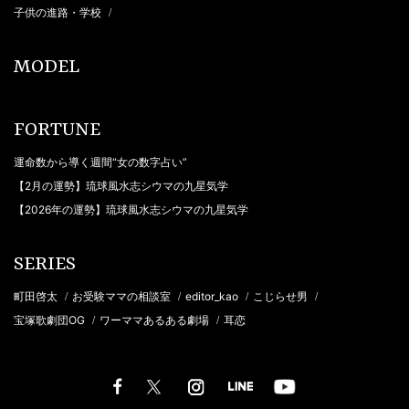
子供の進路・学校
/
MODEL
FORTUNE
運命数から導く週間“女の数字占い”
【2月の運勢】琉球風水志シウマの九星気学
【2026年の運勢】琉球風水志シウマの九星気学
SERIES
町田啓太
お受験ママの相談室
editor_kao
こじらせ男
/
/
/
/
宝塚歌劇団OG
ワーママあるある劇場
耳恋
/
/