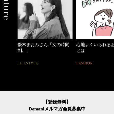
優木まおみさん「女の時間
心地よくいられるおしゃれ
割。」
とは
LIFESTYLE
FASHION
【登録無料】
Domaniメルマガ会員募集中