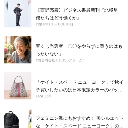
【西野亮廣】ビジネス書最新刊『北極星
僕たちはどう働くか』
PR(FINCHI on GOETHE)
宝くじ当選者「〇〇をやらずに買うのはも
ったいない」
PR(合同会社デジタルファーム )
「ケイト・スペード ニューヨーク」で秋イ
チ買いしたいのは日本限定カラーのバッグ
FASHION
♡
フェミニン派にもおすすめ！ 美シルエット
な「ケイト・スペード ニューヨーク」の