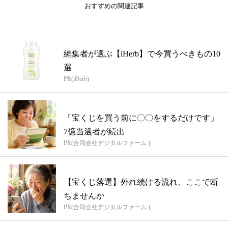
おすすめの関連記事
編集者が選ぶ【iHerb】で今買うべきもの10
選
PR(iHerb)
「宝くじを買う前に〇〇をするだけです」
7億当選者が続出
PR(合同会社デジタルファーム )
【宝くじ落選】外れ続ける流れ、ここで断
ちませんか
PR(合同会社デジタルファーム )