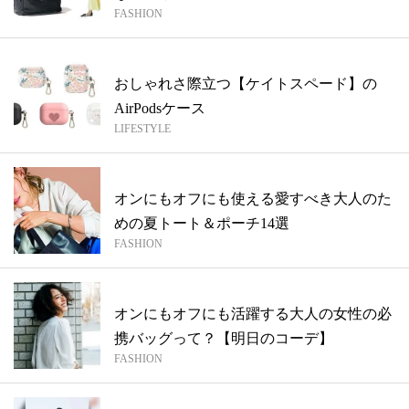
FASHION
バ...
おしゃれさ際立つ【ケイトスペード】の
AirPodsケース
LIFESTYLE
オンにもオフにも使える愛すべき大人のた
めの夏トート＆ポーチ14選
FASHION
オンにもオフにも活躍する大人の女性の必
携バッグって？【明日のコーデ】
FASHION