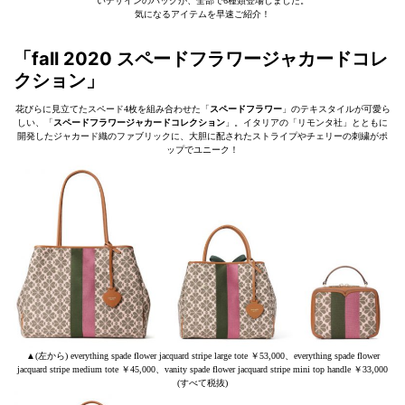
いデザインのバッグが、全部で6種類登場しました。
気になるアイテムを早速ご紹介！
「fall 2020 スペードフラワージャカードコレ
クション」
花びらに見立てたスペード4枚を組み合わせた「
スペードフラワー
」のテキスタイルが可愛ら
しい、「
スペードフラワージャカードコレクション
」。イタリアの「リモンタ社」とともに
開発したジャカード織のファブリックに、大胆に配されたストライプやチェリーの刺繍がポ
ップでユニーク！
▲(左から) everything spade flower jacquard stripe large tote ￥53,000、everything spade flower
jacquard stripe medium tote ￥45,000、vanity spade flower jacquard stripe mini top handle ￥33,000
(すべて税抜)