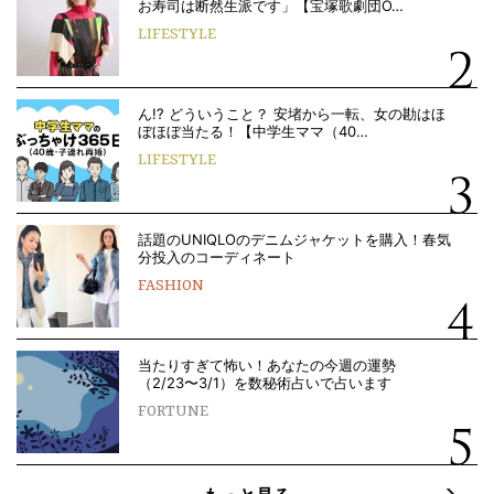
お寿司は断然生派です」【宝塚歌劇団O…
LIFESTYLE
ん!? どういうこと？ 安堵から一転、女の勘はほ
ぼほぼ当たる！【中学生ママ（40…
LIFESTYLE
話題のUNIQLOのデニムジャケットを購入！春気
分投入のコーディネート
FASHION
当たりすぎて怖い！あなたの今週の運勢
（2/23〜3/1）を数秘術占いで占います
FORTUNE