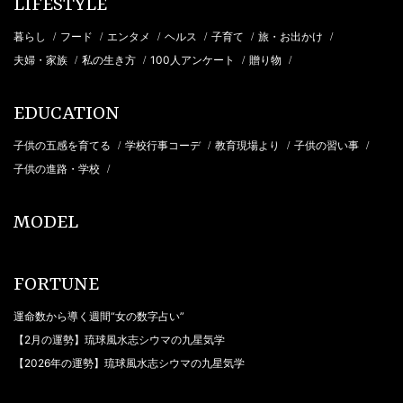
LIFESTYLE
暮らし
フード
エンタメ
ヘルス
子育て
旅・お出かけ
/
/
/
/
/
/
夫婦・家族
私の生き方
100人アンケート
贈り物
/
/
/
/
EDUCATION
子供の五感を育てる
学校行事コーデ
教育現場より
子供の習い事
/
/
/
/
子供の進路・学校
/
MODEL
FORTUNE
運命数から導く週間“女の数字占い”
【2月の運勢】琉球風水志シウマの九星気学
【2026年の運勢】琉球風水志シウマの九星気学