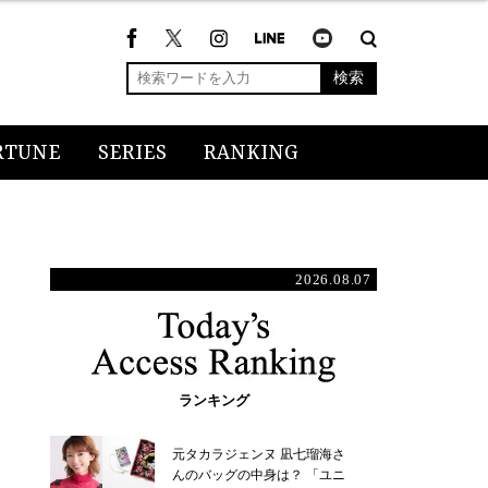
検索
RTUNE
SERIES
RANKING
2026.08.07
ランキング
元タカラジェンヌ 凪七瑠海さ
んのバッグの中身は？ 「ユニ