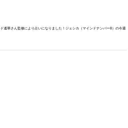
ヴルルド遙華さん監修により占いになりました！ジェシカ（マインドナンバー8）の今週