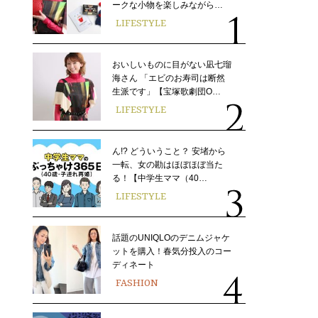
ークな小物を楽しみながら…
LIFESTYLE
おいしいものに目がない凪七瑠
海さん 「エビのお寿司は断然
生派です」【宝塚歌劇団O…
LIFESTYLE
ん!? どういうこと？ 安堵から
一転、女の勘はほぼほぼ当た
る！【中学生ママ（40…
LIFESTYLE
話題のUNIQLOのデニムジャケ
ットを購入！春気分投入のコー
ディネート
FASHION