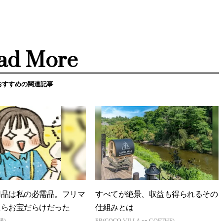
ad More
おすすめの関連記事
用品は私の必需品。フリマ
すべてが絶景、収益も得られるその
たらお宝だらけだった
仕組みとは
構)
PR(COCO VILLA on GOETHE)