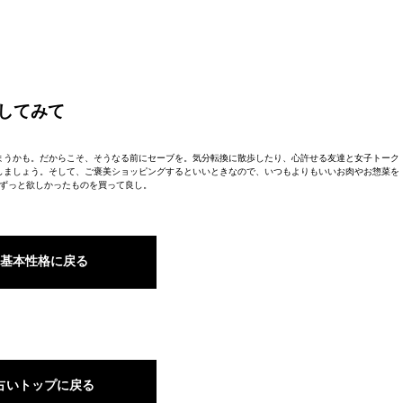
してみて
まうかも。だからこそ、そうなる前にセーブを。気分転換に散歩したり、心許せる友達と女子トーク
しましょう。そして、ご褒美ショッピングするといいときなので、いつもよりもいいお肉やお惣菜を
ずっと欲しかったものを買って良し。
基本性格に戻る
占いトップに戻る