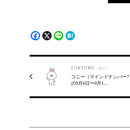
Facebook
X
Line
Hatena
FORTUNE
占い
コニー（マインドナンバー7
の9月6日〜9月1…