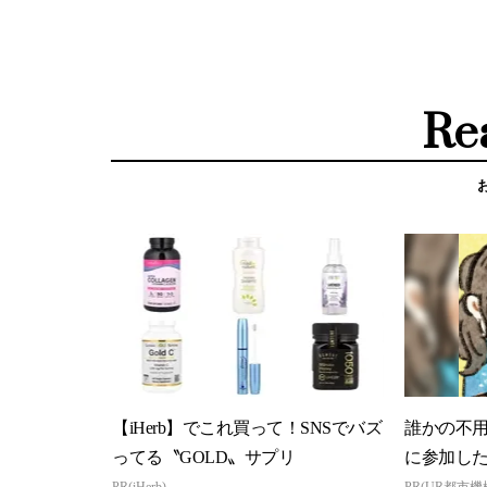
Re
【iHerb】でこれ買って！SNSでバズ
誰かの不
ってる〝GOLD〟サプリ
に参加し
PR(iHerb)
PR(UR都市機