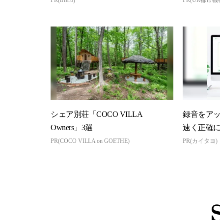
シェア別荘「COCO VILLA
録音をアッ
Owners」3選
速く正確
PR(COCO VILLA on GOETHE)
PR(カイタヨ)