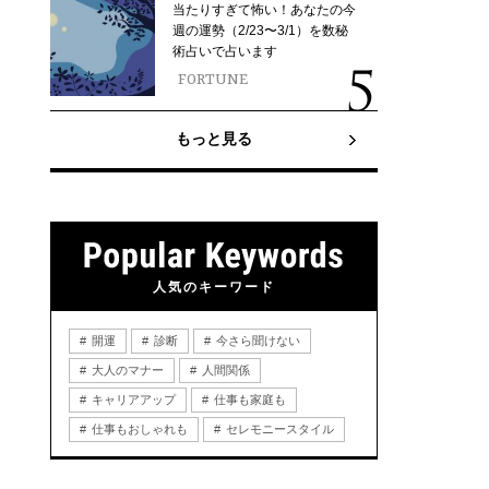
当たりすぎて怖い！あなたの今
週の運勢（2/23〜3/1）を数秘
術占いで占います
FORTUNE
もっと見る
人気のキーワード
開運
診断
今さら聞けない
大人のマナー
人間関係
キャリアアップ
仕事も家庭も
仕事もおしゃれも
セレモニースタイル