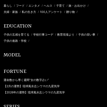
暮らし
フード
エンタメ
ヘルス
子育て
旅・お出かけ
/
/
/
/
/
/
夫婦・家族
私の生き方
100人アンケート
贈り物
/
/
/
/
EDUCATION
子供の五感を育てる
学校行事コーデ
教育現場より
子供の習い事
/
/
/
/
子供の進路・学校
/
MODEL
FORTUNE
運命数から導く週間“女の数字占い”
【2月の運勢】琉球風水志シウマの九星気学
【2026年の運勢】琉球風水志シウマの九星気学
SERIES