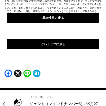
また、思いつきの発言で職場や家族に迷惑をかけそう。軽はずみな言動で、周りからの信頼
を失わないように。「これぐらい大丈夫だろう」「自分だけじゃないし」なんて甘い考えは
ダメ。また、あれこれ手を広げるより、今手がけていることに集中したほうが、結果を残せ
そう。気が散った時は、携帯をオフにする、やるべきことをリストにして見える化を。
基本性格に戻る
占いトップに戻る
Facebook
X
Line
Hatena
FORTUNE
占い
ジェシカ（マインドナンバー8）の9月27