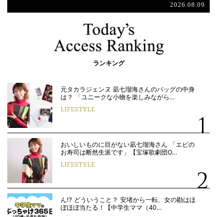
2026.08.09
ランキング
元タカラジェンヌ 凪七瑠海さんのバッグの中身
は？ 「ユニークな小物を楽しみながら…
LIFESTYLE
おいしいものに目がない凪七瑠海さん 「エビの
お寿司は断然生派です」【宝塚歌劇団O…
LIFESTYLE
ん!? どういうこと？ 安堵から一転、女の勘はほ
ぼほぼ当たる！【中学生ママ（40…