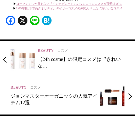
▶︎
ローソンでしか買えない「インテグレート」のワンコインコスメが優秀すぎる
▶︎
1,000円以下で高クオリティ。デイリーコスメの仲間入りした〝買い〟なコスメ
Facebook
X
Line
Hatena
BEAUTY
コスメ
【24h cosme】の限定コスメは〝きれい
な…
BEAUTY
コスメ
ジョンマスターオーガニックの人気アイ
テム12選…