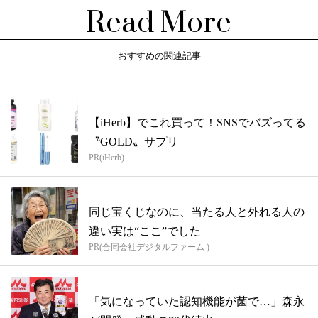
Read More
おすすめの関連記事
【iHerb】でこれ買って！SNSでバズってる
〝GOLD〟サプリ
PR(iHerb)
同じ宝くじなのに、当たる人と外れる人の
違い実は“ここ”でした
PR(合同会社デジタルファーム )
「気になっていた認知機能が菌で…」森永