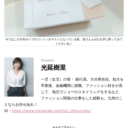
今ではこの大判タイプのコットンがマストとなっている私。皆さんもぜひお手に取ってみて
くださいね！
Domanist
光延樹里
一児（女児）の母・ 銀行員。大分県在住。短大を
卒業後、金融機関に就職。ファッション好きが高
じて、地元でショーのスタイリングをするなど、
ファッション関係の仕事をした経験も。九州のこ
とならお任せあれ！
iG：
https://www.instagram.com/juri_mitsunobu/
あわせて読みたい