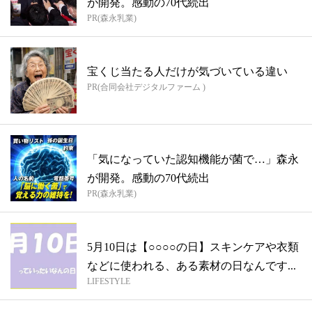
が開発。感動の70代続出
PR(森永乳業)
宝くじ当たる人だけが気づいている違い
PR(合同会社デジタルファーム )
「気になっていた認知機能が菌で…」森永
が開発。感動の70代続出
PR(森永乳業)
5月10日は【○○○○の日】スキンケアや衣類
などに使われる、ある素材の日なんです...
LIFESTYLE