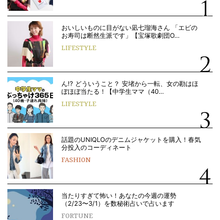
おいしいものに目がない凪七瑠海さん 「エビの
お寿司は断然生派です」【宝塚歌劇団O…
LIFESTYLE
ん!? どういうこと？ 安堵から一転、女の勘はほ
ぼほぼ当たる！【中学生ママ（40…
LIFESTYLE
話題のUNIQLOのデニムジャケットを購入！春気
分投入のコーディネート
FASHION
当たりすぎて怖い！あなたの今週の運勢
（2/23〜3/1）を数秘術占いで占います
FORTUNE