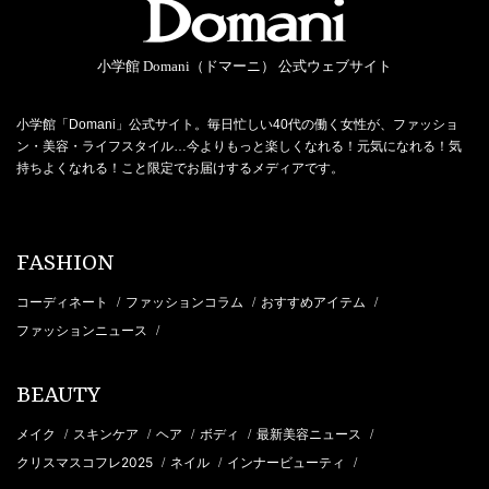
小学館 Domani（ドマーニ） 公式ウェブサイト
小学館「Domani」公式サイト。毎日忙しい40代の働く女性が、ファッショ
ン・美容・ライフスタイル…今よりもっと楽しくなれる！元気になれる！気
持ちよくなれる！こと限定でお届けするメディアです。
FASHION
コーディネート
ファッションコラム
おすすめアイテム
/
/
/
ファッションニュース
/
BEAUTY
メイク
スキンケア
ヘア
ボディ
最新美容ニュース
/
/
/
/
/
クリスマスコフレ2025
ネイル
インナービューティ
/
/
/