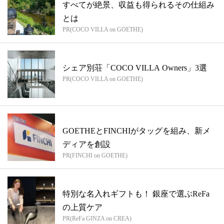
すべてが絶景、収益も得られるその仕組み
とは
PR(COCO VILLA on GOETHE)
シェア別荘「COCO VILLA Owners」3選
PR(COCO VILLA on GOETHE)
GOETHEとFINCHIがタッグを組み、新メ
ディアを創設
PR(FINCHI on GOETHE)
特別な名入れギフトも！ 銀座で選ぶReFa
の上質ケア
PR(ReFa GINZA on CREA)