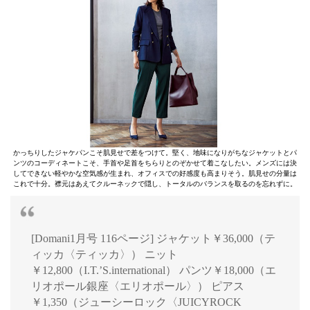
かっちりしたジャケパンこそ肌見せで差をつけて。堅く、地味になりがちなジャケットとパ
ンツのコーディネートこそ、手首や足首をちらりとのぞかせて着こなしたい。メンズには決
してできない軽やかな空気感が生まれ、オフィスでの好感度も高まりそう。肌見せの分量は
これで十分。襟元はあえてクルーネックで隠し、トータルのバランスを取るのを忘れずに。
[Domani1月号 116ページ] ジャケット￥36,000（テ
ィッカ〈ティッカ〉） ニット
￥12,800（I.T.’S.international） パンツ￥18,000（エ
リオポール銀座〈エリオポール〉） ピアス
￥1,350（ジューシーロック〈JUICYROCK