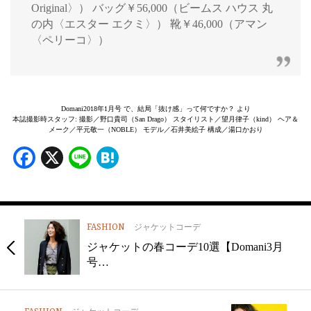
Original〉） バッグ￥56,000（ビームス ハウス 丸
の内〈エスター エクミ〉） 靴￥46,000（アマン
〈ペリーコ〉）
Domani2018年1月号 で、結局「抜け感」って何ですか？ より
本誌撮影時スタッフ: 撮影／野口貴司（San Drago） スタイリスト／望月律子（kind） ヘア＆
メーク／平元敬一（NOBLE） モデル／石井美絵子 構成／湯口かおり
Facebook
X
Line
Hatena
FASHION
ジャケットコーデ
ジャケットの春コーデ10選【Domani3月
号…