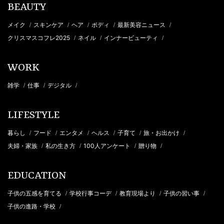
BEAUTY
メイク
スキンケア
ヘア
ボディ
最新美容ニュース
/
/
/
/
/
クリスマスコフレ2025
ネイル
インナービューティ
/
/
/
WORK
雑学
仕事
デジタル
/
/
/
LIFESTYLE
暮らし
フード
エンタメ
ヘルス
子育て
旅・お出かけ
/
/
/
/
/
/
夫婦・家族
私の生き方
100人アンケート
贈り物
/
/
/
/
EDUCATION
子供の五感を育てる
学校行事コーデ
教育現場より
子供の習い事
/
/
/
/
子供の進路・学校
/