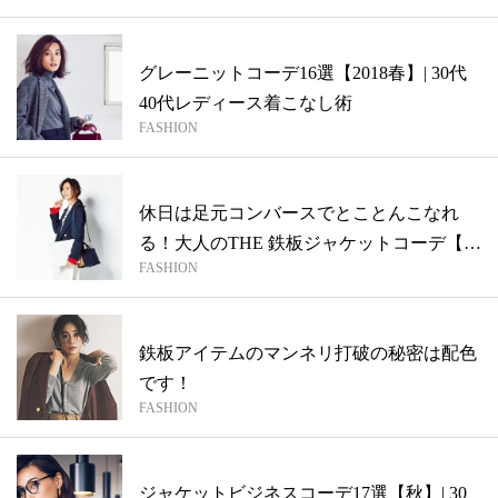
グレーニットコーデ16選【2018春】| 30代
40代レディース着こなし術
FASHION
休日は足元コンバースでとことんこなれ
る！大人のTHE 鉄板ジャケットコーデ【明
FASHION
日...
鉄板アイテムのマンネリ打破の秘密は配色
です！
FASHION
ジャケットビジネスコーデ17選【秋】| 30