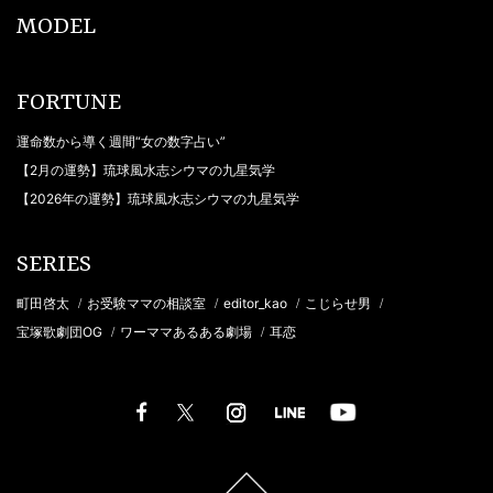
MODEL
FORTUNE
運命数から導く週間“女の数字占い”
【2月の運勢】琉球風水志シウマの九星気学
【2026年の運勢】琉球風水志シウマの九星気学
SERIES
町田啓太
お受験ママの相談室
editor_kao
こじらせ男
/
/
/
/
宝塚歌劇団OG
ワーママあるある劇場
耳恋
/
/