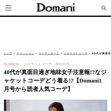
トップ
ファッション
コーディネート
ジャケットコーデ
40代が真面
ジャケットコーデ
FASHION
2018.03.06
40代が真面目過ぎ地味女子注意報!?なジ
ャケットコーデどう着る!?【Domani1
月号から読者人気コーデ】