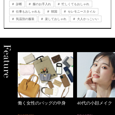
診断
服のお手入れ
忙しくてもおしゃれ
仕事もおしゃれも
韓国
セレモニースタイル
気温別の服装
楽しておしゃれ
大人かっこいい
しゃれ
働く女性のバッグの中身
40代の小顔メイク