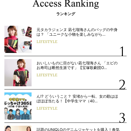
ランキング
元タカラジェンヌ 凪七瑠海さんのバッグの中身
は？ 「ユニークな小物を楽しみながら…
LIFESTYLE
おいしいものに目がない凪七瑠海さん 「エビの
お寿司は断然生派です」【宝塚歌劇団O…
LIFESTYLE
ん!? どういうこと？ 安堵から一転、女の勘はほ
ぼほぼ当たる！【中学生ママ（40…
LIFESTYLE
話題のUNIQLOのデニムジャケットを購入！春気