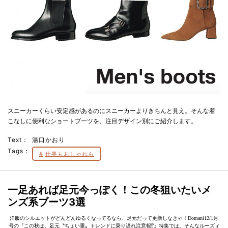
スニーカーくらい安定感があるのにスニーカーよりきちんと見え。そんな着
こなしに便利なショートブーツを、注目デザイン別にご紹介します。
Text：
湯口かおり
Tags：
仕事もおしゃれも
一足あれば足元今っぽく！この冬狙いたいメ
ンズ系ブーツ3選
洋服のシルエットがどんどんゆるくなってるなら、足元だって更新しなきゃ！Domani12/1月
号の『この秋は、足元〝ちょい重〟トレンドに乗り遅れ注意報⁉』特集では、そんなルーズィ