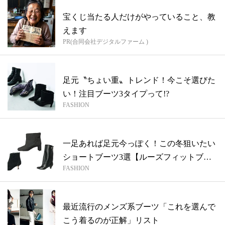
宝くじ当たる人だけがやっていること、教
えます
PR(合同会社デジタルファーム )
足元〝ちょい重〟トレンド！今こそ選びた
い！注目ブーツ3タイプって!?
FASHION
一足あれば足元今っぽく！この冬狙いたい
ショートブーツ3選【ルーズフィットブー
FASHION
ツ編...
最近流行のメンズ系ブーツ「これを選んで
こう着るのが正解」リスト