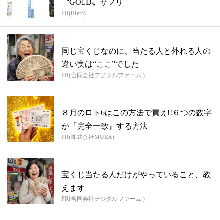
〝GOLD〟サプリ
PR(iHerb)
同じ宝くじなのに、当たる人と外れる人の
違い実は“ここ”でした
PR(合同会社デジタルファーム )
８月のロト6はこの方法で買え!!６つの数字
が『完全一致』する方法
PR(株式会社MURA)
宝くじ当たる人だけがやっていること、教
えます
PR(合同会社デジタルファーム )