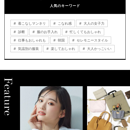
人気のキーワード
着こなしマンネリ
こなれ感
大人の女子力
診断
服のお手入れ
忙しくてもおしゃれ
仕事もおしゃれも
韓国
セレモニースタイル
気温別の服装
楽しておしゃれ
大人かっこいい