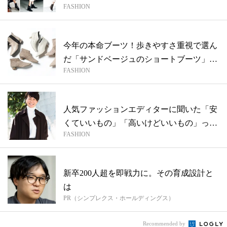
FASHION
今年の本命ブーツ！歩きやすさ重視で選ん
だ「サンドベージュのショートブーツ」4
FASHION
選
人気ファッションエディターに聞いた「安
くていいもの」「高いけどいいもの」っ
FASHION
て!?
新卒200人超を即戦力に。その育成設計と
は
PR（シンプレクス・ホールディングス）
Recommended by