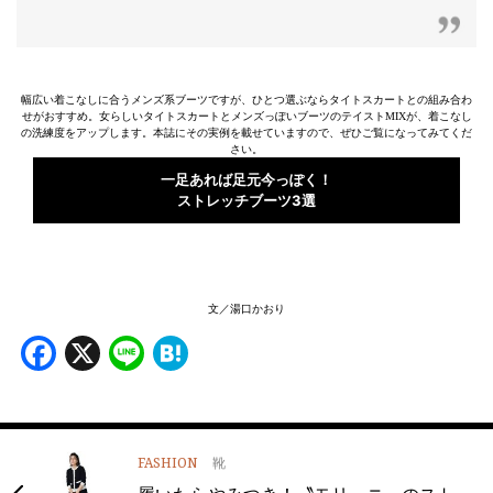
幅広い着こなしに合うメンズ系ブーツですが、ひとつ選ぶならタイトスカートとの組み合わ
せがおすすめ。女らしいタイトスカートとメンズっぽいブーツのテイストMIXが、着こなし
の洗練度をアップします。本誌にその実例を載せていますので、ぜひご覧になってみてくだ
さい。
一足あれば足元今っぽく！
ストレッチブーツ3選
文／湯口かおり
Facebook
X
Line
Hatena
FASHION
靴