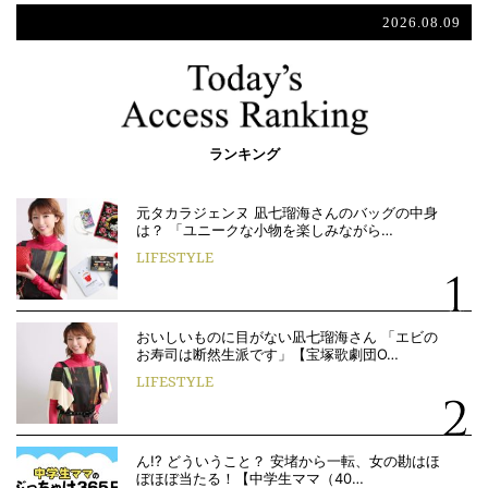
2026.08.09
ランキング
元タカラジェンヌ 凪七瑠海さんのバッグの中身
は？ 「ユニークな小物を楽しみながら…
LIFESTYLE
おいしいものに目がない凪七瑠海さん 「エビの
お寿司は断然生派です」【宝塚歌劇団O…
LIFESTYLE
ん!? どういうこと？ 安堵から一転、女の勘はほ
ぼほぼ当たる！【中学生ママ（40…