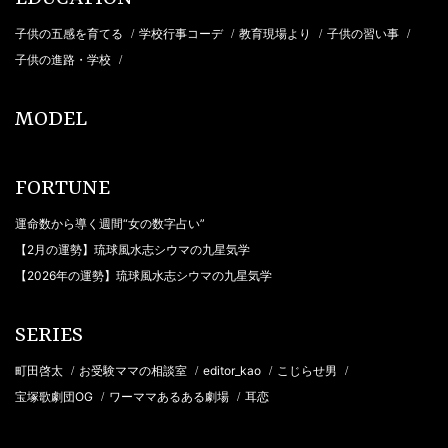
子供の五感を育てる
学校行事コーデ
教育現場より
子供の習い事
/
/
/
/
子供の進路・学校
/
MODEL
FORTUNE
運命数から導く週間“女の数字占い”
【2月の運勢】琉球風水志シウマの九星気学
【2026年の運勢】琉球風水志シウマの九星気学
SERIES
町田啓太
お受験ママの相談室
editor_kao
こじらせ男
/
/
/
/
宝塚歌劇団OG
ワーママあるある劇場
耳恋
/
/