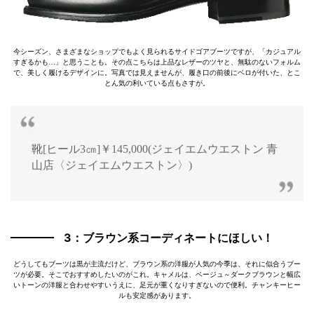
今シーズン、さまざまなショップでもよく見られるサイドゴアブーツですが、「カジュアル
すぎるかも…」と思うことも。その点こちらは上品なレザーのツヤと、無駄のないフォルム
で、美しく履けるデザインに。写真では見えませんが、履き口の前後にベロが付いた、とこ
とん気の利いている点もさすが。
靴[ヒール3㎝]￥145,000(ジェイエムウエストン 青
山店〈ジェイエムウエストン〉)
3：ブラウン系コーディネートにほしい！
どうしてもブーツは黒が主流だけど、ブラウン系の洋服が人気の今季は、それに似合うブー
ツが必要。そこでおすすめしたいのがこれ。キャメルは、ベージュ～ダークブラウンと幅広
いトーンの洋服と合わせやすいうえに、足元が重くなりすぎないので便利。チャンキーヒー
ルも安定感があります。