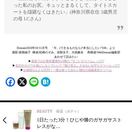
った私のお尻。キュッとまるくして、タイトスカ
ートを躊躇なくはきたい」(神奈川県在住 3歳男児
の母 I.Cさん)
Domani2020年10/11月号 「今、(できるものなら)“本当にしたい”100」より
撮影/坂根綾子 構成/松崎のぞみ、岩附永子、大椙麻未 再構成/WebDomani編集部
あわせて読みたい
▶︎
美容プロが長年愛用中の噂の〝すごいクリーム〟って!?
▶︎
毛穴や小ジワを気にしなくていい!?〝老け見え〟させないお守りクリームって!?
▶︎
お値段なんと12万円！一度は使ってみたい憧れの高級美容クリーム
Facebook
X
Line
Hatena
BEAUTY
保湿（ボディ）
1日たった3分！ひじや膝のガサガサスト
レスがな…