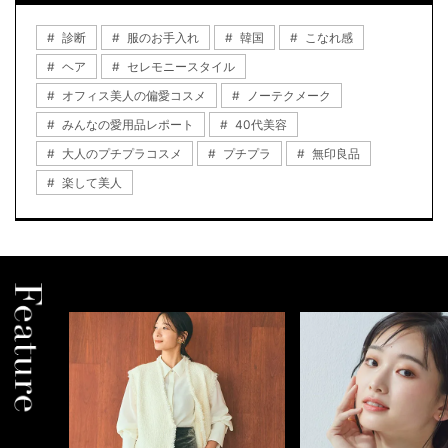
診断
服のお手入れ
韓国
こなれ感
ヘア
セレモニースタイル
オフィス美人の偏愛コスメ
ノーテクメーク
みんなの愛用品レポート
40代美容
大人のプチプラコスメ
プチプラ
無印良品
楽して美人