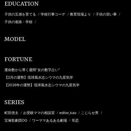
EDUCATION
子供の五感を育てる
学校行事コーデ
教育現場より
子供の習い事
/
/
/
/
子供の進路・学校
/
MODEL
FORTUNE
運命数から導く週間“女の数字占い”
【2月の運勢】琉球風水志シウマの九星気学
【2026年の運勢】琉球風水志シウマの九星気学
SERIES
町田啓太
お受験ママの相談室
editor_kao
こじらせ男
/
/
/
/
宝塚歌劇団OG
ワーママあるある劇場
耳恋
/
/