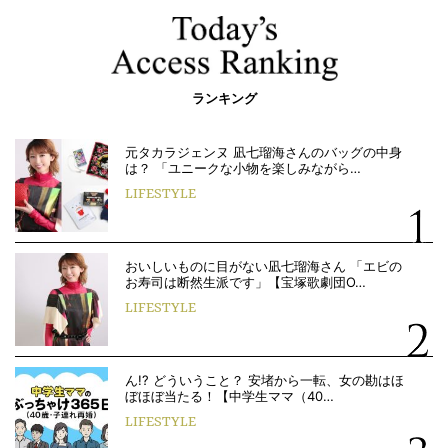
ランキング
元タカラジェンヌ 凪七瑠海さんのバッグの中身
は？ 「ユニークな小物を楽しみながら…
LIFESTYLE
おいしいものに目がない凪七瑠海さん 「エビの
お寿司は断然生派です」【宝塚歌劇団O…
LIFESTYLE
ん!? どういうこと？ 安堵から一転、女の勘はほ
ぼほぼ当たる！【中学生ママ（40…
LIFESTYLE