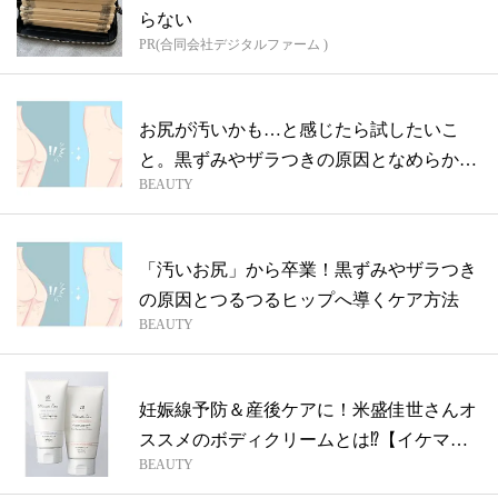
らない
PR(合同会社デジタルファーム )
お尻が汚いかも…と感じたら試したいこ
と。黒ずみやザラつきの原因となめらか美
BEAUTY
ヒップ...
「汚いお尻」から卒業！黒ずみやザラつき
の原因とつるつるヒップへ導くケア方法
BEAUTY
妊娠線予防＆産後ケアに！米盛佳世さんオ
ススメのボディクリームとは⁉【イケママ
BEAUTY
夏美...