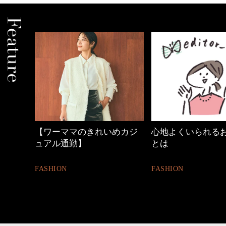
中身
【ワーママのきれいめカジ
心地よくいられる
ュアル通勤】
とは
FASHION
FASHION