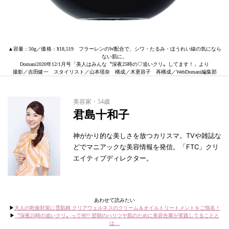
▲容量：50g／価格：¥18,519 フラーレンのW配合で、シワ・たるみ・ほうれい線の気になら
ない肌に。
Domani2020年12/1月号「美人はみんな〝深夜25時の♡追いクリ〟してます！」より
撮影／吉田健一 スタイリスト／山本瑶奈 構成／木更容子 再構成／WebDomani編集部
美容家・54歳
君島十和子
神がかり的な美しさを放つカリスマ。TVや雑誌な
どでマニアックな美容情報を発信。「FTC」クリ
エイティブディレクター。
あわせて読みたい
▶︎
大人の乾燥対策に雪肌精 クリアウェルネスのクリーム＆オイルトリートメントをご指名！
▶︎
〝深夜25時の追いクリ〟って何!? 翌朝のハリツヤ肌のために美容先輩が実践してることと
は…