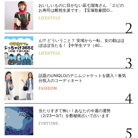
おいしいものに目がない凪七瑠海さん 「エビの
お寿司は断然生派です」【宝塚歌劇団O…
LIFESTYLE
ん!? どういうこと？ 安堵から一転、女の勘はほ
ぼほぼ当たる！【中学生ママ（40…
LIFESTYLE
話題のUNIQLOのデニムジャケットを購入！春気
分投入のコーディネート
FASHION
当たりすぎて怖い！あなたの今週の運勢
（2/23〜3/1）を数秘術占いで占います
FORTUNE