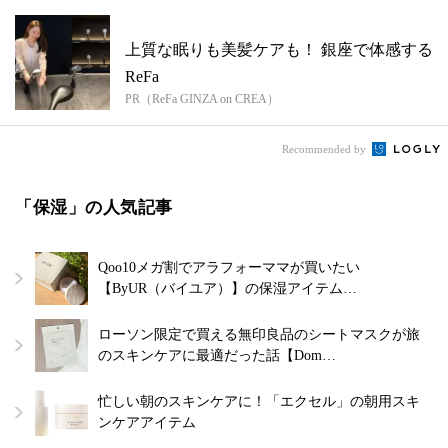
上質な眠りも美髪ケアも！ 銀座で体感する
ReFa
PR（ReFa GINZA on CREA）
Recommended by
「保湿」の人気記事
Qoo10メガ割でアラフォーママが買いたい
【ByUR（バイユア）】の保湿アイテム…
ローソン限定で買える無印良品のシートマスクが旅
のスキンケアに最適だった話【Dom…
忙しい朝のスキンケアに！「エクセル」の朝用スキ
ンケアアイテム