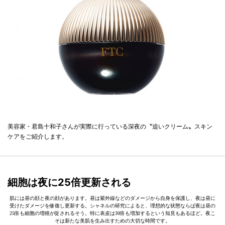
美容家・君島十和子さんが実際に行っている深夜の〝追いクリーム〟スキン
ケアをご紹介します。
細胞は夜に25倍更新される
肌には昼の顔と夜の顔があります。昼は紫外線などのダメージから自身を保護し、夜は昼に
受けたダメージを修復し更新する。シャネルの研究によると、理想的な状態ならば夜は昼の
25倍も細胞の増殖が促されるそう。特に表皮は30倍も増加するという知見もあるほど。夜こ
そは新たな美肌を生み出すための大切な時間です。