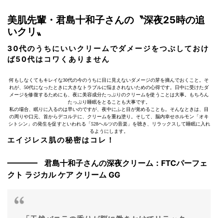
美肌先輩・君島十和子さんの〝深夜25時の追
いクリ〟
30
代
のうちにいいクリームでダメージをつぶしておけ
ば50代はコワくありません
何もしなくてもキレイな30代の今のうちに目に見えないダメージの芽を摘んでおくこと。そ
れが、50代になったときに大きなトラブルに悩まされないための心得です。日中に受けたダ
メージを修復するためにも、夜に美容成分たっぷりのクリームを使うことは大事。もちろん
たっぷり睡眠をとることも大事です。
私の場合、眠りに入るのは早いのですが、夜中にふと目が覚めることも。そんなときは、目
の周りや口元、首からデコルテに、クリームを重ね塗り。そして、脳内幸せホルモン「オキ
シトシン」の発生を促すといわれる「528ヘルツの音楽」を聴き、リラックスして睡眠に入れ
るようにします。
エイジレス肌の秘密はコレ！
君島十和子さんの深夜クリーム：FTCパーフェ
クト ラジカル ケア クリーム GG