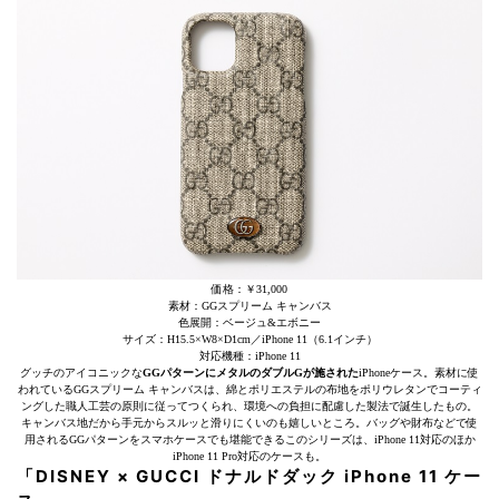
価格：￥31,000
素材：GGスプリーム キャンバス
色展開：ベージュ&エボニー
サイズ：H15.5×W8×D1cm／iPhone 11（6.1インチ）
対応機種：iPhone 11
グッチのアイコニックな
GGパターンにメタルのダブルGが施された
iPhoneケース。素材に使
われているGGスプリーム キャンバスは、綿とポリエステルの布地をポリウレタンでコーティ
ングした職人工芸の原則に従ってつくられ、環境への負担に配慮した製法で誕生したもの。
キャンバス地だから手元からスルッと滑りにくいのも嬉しいところ。バッグや財布などで使
用されるGGパターンをスマホケースでも堪能できるこのシリーズは、iPhone 11対応のほか
iPhone 11 Pro対応のケースも。
「DISNEY × GUCCI ドナルドダック iPhone 11 ケー