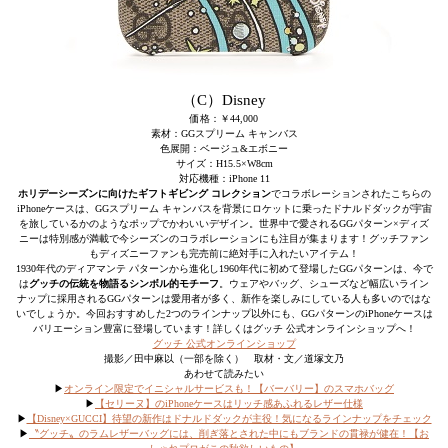
（C）Disney
価格：￥44,000
素材：GGスプリーム キャンバス
色展開：ベージュ&エボニー
サイズ：H15.5×W8cm
対応機種：iPhone 11
ホリデーシーズンに向けたギフトギビング コレクション
でコラボレーションされたこちらの
iPhoneケースは、GGスプリーム キャンバスを背景にロケットに乗ったドナルドダックが宇宙
を旅しているかのようなポップでかわいいデザイン。世界中で愛されるGGパターン×ディズ
ニーは特別感が満載で今シーズンのコラボレーションにも注目が集まります！グッチファン
もディズニーファンも完売前に絶対手に入れたいアイテム！
1930年代のディアマンテ パターンから進化し1960年代に初めて登場したGGパターンは、今で
は
グッチの伝統を物語るシンボル的モチーフ
。ウェアやバッグ、シューズなど幅広いライン
ナップに採用されるGGパターンは愛用者が多く、新作を楽しみにしている人も多いのではな
いでしょうか。今回おすすめした2つのラインナップ以外にも、GGパターンのiPhoneケースは
バリエーション豊富に登場しています！詳しくはグッチ 公式オンラインショップへ！
グッチ 公式オンラインショップ
撮影／田中麻以（一部を除く） 取材・文／道塚文乃
あわせて読みたい
▶︎
オンライン限定でイニシャルサービスも！【バーバリー】のスマホバッグ
▶︎
【セリーヌ】のiPhoneケースはリッチ感あふれるレザー仕様
▶︎
【Disney×GUCCI】待望の新作はドナルドダックが主役！気になるラインナップをチェック
▶
〝グッチ〟のラムレザーバッグには、削ぎ落とされた中にもブランドの貫禄が健在！【お