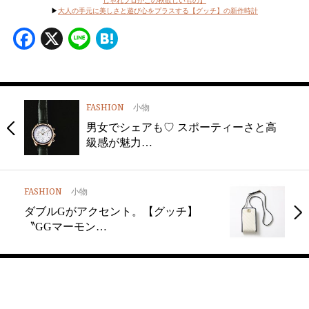
しゃれプロがこの秋欲しいもの】
▶
大人の手元に美しさと遊び心をプラスする【グッチ】の新作時計
Facebook
X
Line
Hatena
FASHION
小物
男女でシェアも♡ スポーティーさと高
級感が魅力…
FASHION
小物
ダブルGがアクセント。【グッチ】
〝GGマーモン…