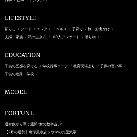
/
/
/
LIFESTYLE
暮らし
フード
エンタメ
ヘルス
子育て
旅・お出かけ
/
/
/
/
/
/
夫婦・家族
私の生き方
100人アンケート
贈り物
/
/
/
/
EDUCATION
子供の五感を育てる
学校行事コーデ
教育現場より
子供の習い事
/
/
/
/
子供の進路・学校
/
MODEL
FORTUNE
運命数から導く週間“女の数字占い”
【2月の運勢】琉球風水志シウマの九星気学