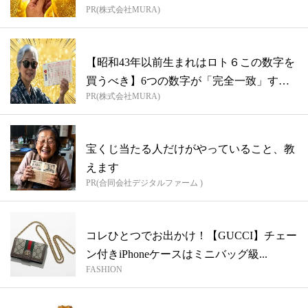
PR(株式会社MURA)
【昭和43年以前生まれはロト６この数字を
買うべき】6つの数字が「完全一致」する
PR(株式会社MURA)
方...
宝くじ当たる人だけがやっていること、教
えます
PR(合同会社デジタルファーム )
コレひとつでお出かけ！【GUCCI】チェー
ン付きiPhoneケースはミニバッグ級...
FASHION