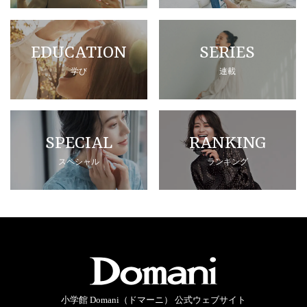
EDUCATION
SERIES
学び
連載
SPECIAL
RANKING
スペシャル
ランキング
小学館 Domani（ドマーニ） 公式ウェブサイト