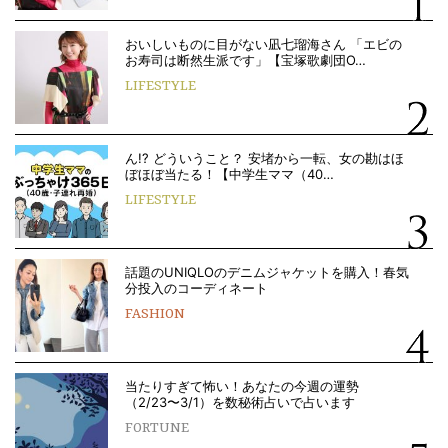
おいしいものに目がない凪七瑠海さん 「エビの
お寿司は断然生派です」【宝塚歌劇団O…
LIFESTYLE
ん!? どういうこと？ 安堵から一転、女の勘はほ
ぼほぼ当たる！【中学生ママ（40…
LIFESTYLE
話題のUNIQLOのデニムジャケットを購入！春気
分投入のコーディネート
FASHION
当たりすぎて怖い！あなたの今週の運勢
（2/23〜3/1）を数秘術占いで占います
FORTUNE