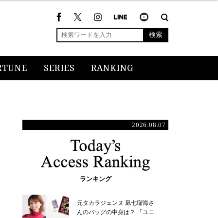
検索
RTUNE
SERIES
RANKING
2026.08.07
ランキング
元タカラジェンヌ 凪七瑠海さ
んのバッグの中身は？ 「ユニ