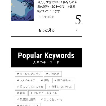
当たりすぎて怖い！あなたの今
週の運勢（2/23〜3/1）を数秘
術占いで占います
FORTUNE
もっと見る
人気のキーワード
着こなしマンネリ
こなれ感
大人の女子力
診断
服のお手入れ
忙しくてもおしゃれ
仕事もおしゃれも
韓国
セレモニースタイル
気温別の服装
楽しておしゃれ
大人かっこいい