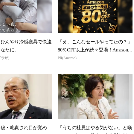
】ひんやり冷感寝具で快適
「え、こんなセールやってたの？」
あなたに。
80％OFF以上が続々登場！Amazonの
本気が...
プラザ)
PR(Amazon)
論破・叱責され目が覚め
「うちの社員はやる気がない」と嘆