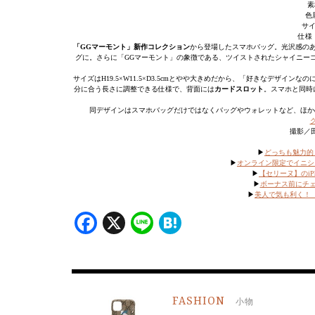
素
色
サイズ
仕様
「GGマーモント」新作コレクション
から登場したスマホバッグ。光沢感の
グに。さらに「GGマーモント」の象徴である、ツイストされたシャイニー
サイズはH19.5×W11.5×D3.5cmとやや大きめだから、「好きなデザイ
分に合う長さに調整できる仕様で、背面には
カードスロット
。スマホと同時
同デザインはスマホバッグだけではなくバッグやウォレットなど、ほか
撮影／
▶︎
どっちも魅力的！
▶︎
オンライン限定でイニシ
▶︎
【セリーヌ】のi
▶
ボーナス前にチェ
▶
美人で気も利く！
Facebook
X
Line
Hatena
FASHION
小物