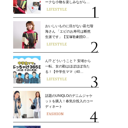
ークな小物を楽しみながら…
LIFESTYLE
おいしいものに目がない凪七瑠
海さん 「エビのお寿司は断然
生派です」【宝塚歌劇団O…
LIFESTYLE
ん!? どういうこと？ 安堵から
一転、女の勘はほぼほぼ当た
る！【中学生ママ（40…
LIFESTYLE
話題のUNIQLOのデニムジャケ
ットを購入！春気分投入のコー
ディネート
FASHION