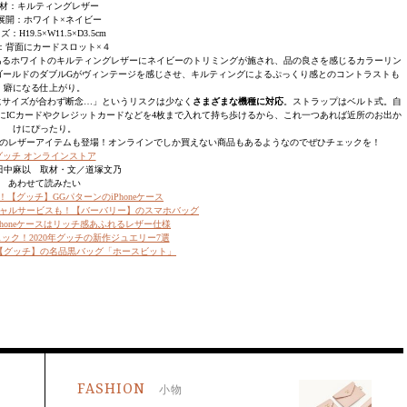
材：キルティングレザー
展開：ホワイト×ネイビー
：H19.5×W11.5×D3.5cm
：背面にカードスロット×４
あるホワイトのキルティングレザーにネイビーのトリミングが施され、品の良さを感じるカラーリン
ゴールドのダブルGがヴィンテージを感じさせ、キルティングによるぷっくり感とのコントラストも
癖になる仕上がり。
ンなのにサイズが合わず断念…」というリスクは少なく
さまざまな機種に対応
。ストラップはベルト式。自
にICカードやクレジットカードなどを4枚まで入れて持ち歩けるから、これ一つあれば近所のお出か
けにぴったり。
のレザーアイテムも登場！オンラインでしか買えない商品もあるようなのでぜひチェックを！
グッチ オンラインストア
田中麻以 取材・文／道塚文乃
あわせて読みたい
【グッチ】GGパターンのiPhoneケース
ャルサービスも！【バーバリー】のスマホバッグ
Phoneケースはリッチ感あふれるレザー仕様
ック！2020年グッチの新作ジュエリー7選
【グッチ】の名品黒バッグ「ホースビット」
FASHION
小物