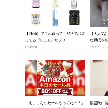
【iHerb】でこれ買って！SNSでバズ
【大人気
ってる〝GOLD〟サプリ
な睡眠を
PR(iHerb)
PR(アイリス
「え、こんなセールやってたの？」
稲盛氏に