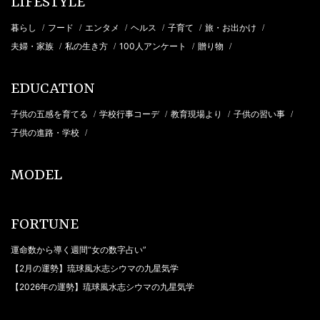
LIFESTYLE
暮らし
フード
エンタメ
ヘルス
子育て
旅・お出かけ
/
/
/
/
/
/
夫婦・家族
私の生き方
100人アンケート
贈り物
/
/
/
/
EDUCATION
子供の五感を育てる
学校行事コーデ
教育現場より
子供の習い事
/
/
/
/
子供の進路・学校
/
MODEL
FORTUNE
運命数から導く週間“女の数字占い”
【2月の運勢】琉球風水志シウマの九星気学
【2026年の運勢】琉球風水志シウマの九星気学