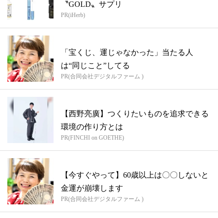
〝GOLD〟サプリ
PR(iHerb)
「宝くじ、運じゃなかった」当たる人
は“同じこと”してる
PR(合同会社デジタルファーム )
【西野亮廣】つくりたいものを追求できる
環境の作り方とは
PR(FINCHI on GOETHE)
【今すぐやって】60歳以上は〇〇しないと
金運が崩壊します
PR(合同会社デジタルファーム )