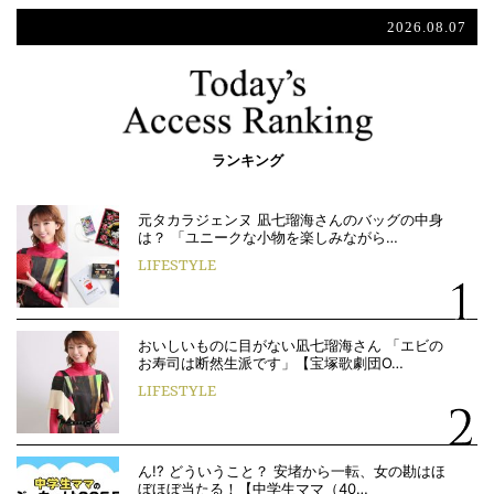
2026.08.07
ランキング
元タカラジェンヌ 凪七瑠海さんのバッグの中身
は？ 「ユニークな小物を楽しみながら…
LIFESTYLE
おいしいものに目がない凪七瑠海さん 「エビの
お寿司は断然生派です」【宝塚歌劇団O…
LIFESTYLE
ん!? どういうこと？ 安堵から一転、女の勘はほ
ぼほぼ当たる！【中学生ママ（40…