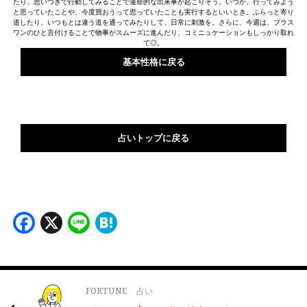
たり、思いつきで行動してみることで運命的な出来事が起こりそう。いつか、行ってみよう
と思っていたことや、今度買おうって思っていたことも実行するといいとき。ふらっと寄り
道したり、いつもとは違う道を通ってみたりして、日常に刺激を。さらに、今週は、プラス
ワンのひと言付けることで物事がスムーズに進んだり、コミニュケーションもしっかり取れ
て◎。
基本性格に戻る
占いトップに戻る
Facebook
X
Line
Hatena
FORTUNE
占い