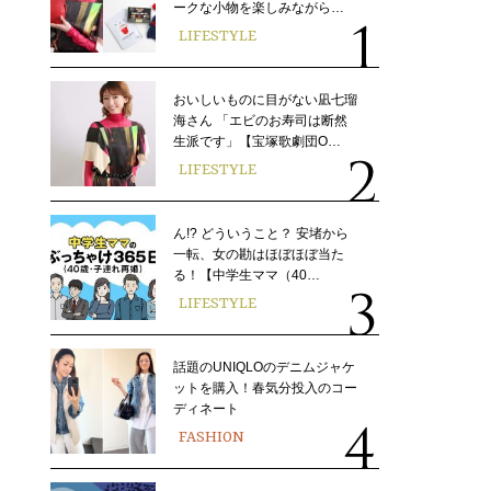
ークな小物を楽しみながら…
LIFESTYLE
おいしいものに目がない凪七瑠
海さん 「エビのお寿司は断然
生派です」【宝塚歌劇団O…
LIFESTYLE
ん!? どういうこと？ 安堵から
一転、女の勘はほぼほぼ当た
る！【中学生ママ（40…
LIFESTYLE
話題のUNIQLOのデニムジャケ
ットを購入！春気分投入のコー
ディネート
FASHION