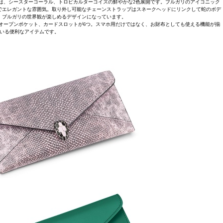
は、シースターコーラル、トロピカルターコイズの鮮やかな2色展開です。ブルガリのアイコニック
でエレガントな雰囲気。取り外し可能なチェーンストラップはスネークヘッドにリンクして蛇のボデ
、ブルガリの世界観が楽しめるデザインになっています。
オープンポケット、カードスロットが6つ。スマホ用だけではなく、お財布としても使える機能が揃
いる便利なアイテムです。