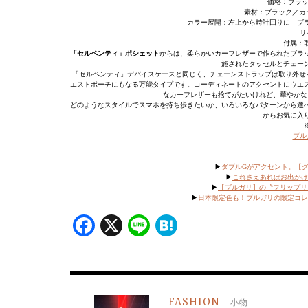
価格：ブラック
素材：ブラック／カ
カラー展開：左上から時計回りに ブ
サ
付属：
「セルペンティ」ポシェット
からは、柔らかいカーフレザーで作られたブラ
施されたタッセルとチェー
「セルペンティ」デバイスケースと同じく、チェーンストラップは取り外せ
エストポーチにもなる万能タイプです。コーディネートのアクセントにウエ
なカーフレザーも捨てがたいけれど、華やかな
どのようなスタイルでスマホを持ち歩きたいか、いろいろなパターンから選
からお気に入
ブル
▶
ダブルGがアクセント。【
▶
これさえあればお出かけO
▶
【ブルガリ】の〝フリップリ
▶
日本限定色も！ブルガリの限定コレクシ
Facebook
X
Line
Hatena
FASHION
小物