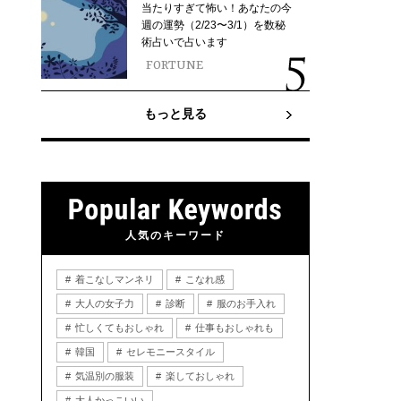
当たりすぎて怖い！あなたの今
週の運勢（2/23〜3/1）を数秘
術占いで占います
FORTUNE
もっと見る
人気のキーワード
着こなしマンネリ
こなれ感
大人の女子力
診断
服のお手入れ
忙しくてもおしゃれ
仕事もおしゃれも
韓国
セレモニースタイル
気温別の服装
楽しておしゃれ
大人かっこいい