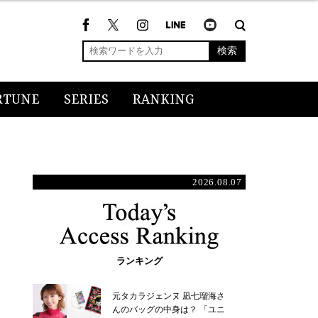
検索
RTUNE
SERIES
RANKING
2026.08.07
ランキング
元タカラジェンヌ 凪七瑠海さ
んのバッグの中身は？ 「ユニ