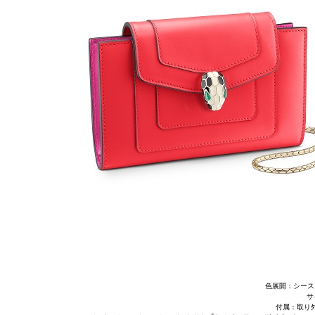
色展開：シース
サ
付属：取り