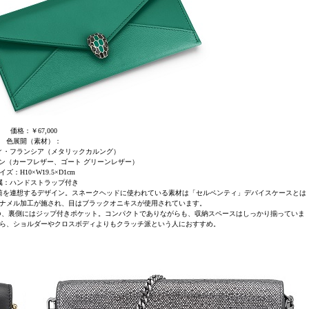
価格：￥67,000
色展開（素材）：
ィ・フランシア（メタリックカルング）
ン（カーフレザー、ゴート グリーンレザー）
イズ：H10×W19.5×D1cm
属：ハンドストラップ付き
筒を連想するデザイン。スネークヘッドに使われている素材は「セルペンティ」デバイスケースとは
ナメル加工が施され、目はブラックオニキスが使用されています。
つ、裏側にはジップ付きポケット。コンパクトでありながらも、収納スペースはしっかり揃っていま
ら、ショルダーやクロスボディよりもクラッチ派という人におすすめ。