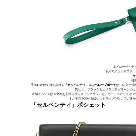
上／ローザ・デ
下／エメラルドグリー
サ
付
手首にかけて持ち歩ける
「セルペンティ」エンベロープポーチ
は、レター封
異なり、ブラックとエメラルドグリーンのエ
収納スペースはスマホを入れられるメインポケットと、カードスロットが3
す。手首を通せる短いストラップが付いているか
「セルペンティ」ポシェット