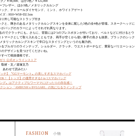
／￥98,000、ほか3色／￥125,000
ーフレザー、ほか3色／メタリックカルング
ラック、チャコールダイヤモンド、ミント、ホワイトアゲート
イズ：H10×W18×D2.5cm
取り外し可能なストラップ付き
ックと、輝きのあるメタリックカルングスキンを全体に配した3色の全4色が登場。スネークヘッドに
ンがバッグのカラーによってそれぞれ異なります。
るのでクラッチにも。さらに、背面には2つのプレスボタンが付いており、ベルトなどに付けるとウ
ストマークとして取り入れることもでき、両手が空くから使い勝手の良さも抜群。ブラックのシック
メタリックカルングスキンで辛口なスタイリングというのも魅力的。
べるブルガリのラインナップ。ショルダー、クラッチ、ウエストポーチなど、豊富なバリエーション
りのデザインを見つけてくださいね。
※すべて税抜価格です。
ガリ 公式オンラインストア
取材・文／道塚文乃
あわせて読みたい
グッチ】〝GGマーモント〟の美しすぎるスマホバッグ
K！【トッズ】の優秀すぎる3 in 1スマホバッグ
ング〟はアクティブなワーママにぴったりの存在感！
ョン「AMBUSH x BVLGARI」の気になるラインナップ
FASHION
小物