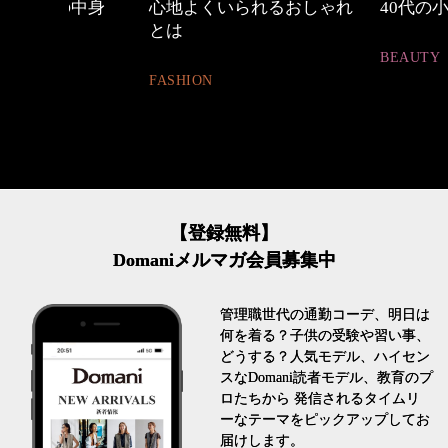
中身
心地よくいられるおしゃれ
40代の小顔メイク
とは
BEAUTY
FASHION
【登録無料】
Domaniメルマガ会員募集中
管理職世代の通勤コーデ、明日は
何を着る？子供の受験や習い事、
どうする？人気モデル、ハイセン
スなDomani読者モデル、教育のプ
ロたちから 発信されるタイムリ
ーなテーマをピックアップしてお
届けします。