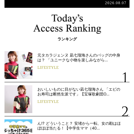
2026.08.07
ランキング
元タカラジェンヌ 凪七瑠海さんのバッグの中身
は？ 「ユニークな小物を楽しみながら…
LIFESTYLE
おいしいものに目がない凪七瑠海さん 「エビの
お寿司は断然生派です」【宝塚歌劇団O…
LIFESTYLE
ん!? どういうこと？ 安堵から一転、女の勘はほ
ぼほぼ当たる！【中学生ママ（40…