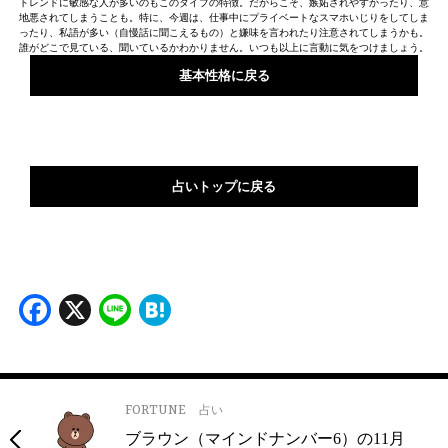
トレンドに敏感な人が多いのもこのタイプの特徴。だからこそ、嫉妬されやすかったり、意
地悪されてしまうことも。特に、今週は、仕事中にプライベートなスマホいじりをしてしま
ったり、私語が多い（自慢話に聞こえるもの）と嫌味を言われたり注意されてしまうかも。
誰がどこで見ている、聞いているかわかりません。いつも以上に言動に気をつけましょう。
基本性格に戻る
占いトップに戻る
Facebook
X
Line
Hatena
FORTUNE
占い
ブラウン（マインドナンバー6）の11月