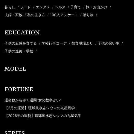
暮らし
フード
エンタメ
ヘルス
子育て
旅・お出かけ
/
/
/
/
/
/
夫婦・家族
私の生き方
100人アンケート
贈り物
/
/
/
/
EDUCATION
子供の五感を育てる
学校行事コーデ
教育現場より
子供の習い事
/
/
/
/
子供の進路・学校
/
MODEL
FORTUNE
運命数から導く週間“女の数字占い”
【2月の運勢】琉球風水志シウマの九星気学
【2026年の運勢】琉球風水志シウマの九星気学
SERIES