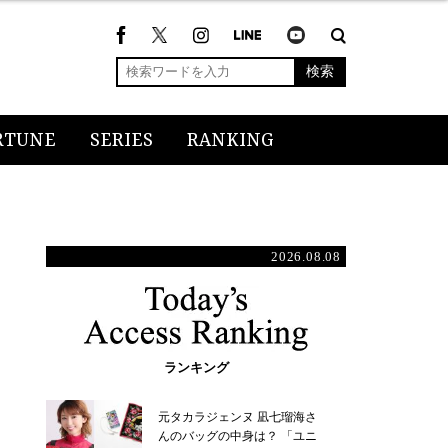
検索
RTUNE
SERIES
RANKING
2026.08.08
ランキング
元タカラジェンヌ 凪七瑠海さ
んのバッグの中身は？ 「ユニ