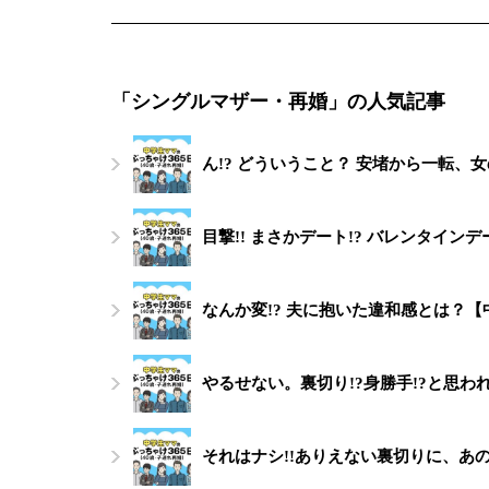
「シングルマザー・再婚」の人気記事
ん!? どういうこと？ 安堵から一転、
目撃!! まさかデート!? バレンタイ
なんか変!? 夫に抱いた違和感とは？
やるせない。裏切り!?身勝手!?と思わ
それはナシ!!ありえない裏切りに、あ