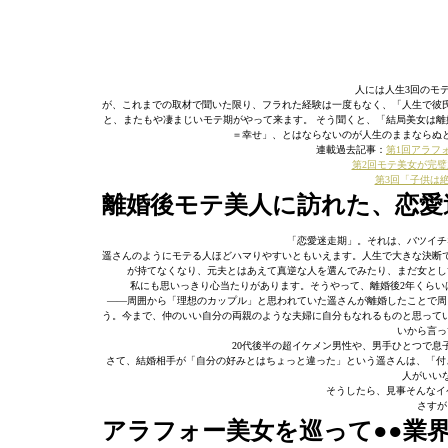
人には人生3回のモ
が、これまでの取材で聞いた限り、フラれた経験は一度もなく、「人生で彼氏
と、またもや凄まじいモテ期がやって来ます。 そう聞くと、「結局美女は離
＝幸せ」、とはならないのが人生のままならぬ
連載過去記事：
第1回アラフ
第2回モテ美女が完璧
第3回「子供は
離婚後モテ美人に訪れた、恋愛
「恋愛迷走期」。それは、バツイチ
遥さんのようにモテる人ほどハマりやすいともいえます。人生で大きな決断
が持てなくなり、元夫とはあえて真逆な人を選んでみたり、まだ女とし
私にも思いっきり心当たりがあります。そうやって、離婚後2年くらい
——周囲から「理想のカップル」と思われていた遥さんが離婚したことで周
う。今まで、仲のいい自分の両親のような夫婦に自分もなれるものと思って
いから言っ
20代後半の超イケメン男性や、男手ひとつで息
さて、結婚相手が「自分の好みとはちょっと違った」という遥さんは、「付
人がいい
そうしたら、見事そんなイ
さすが
アラフォー美女を巡って●●業