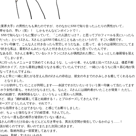
（業界大手）の男性たちも来たのですが、そのなかにSNSで知り合ったふたりの男性がいて」
寄せるの、早い（笑）！ しかもそんなピンポイントで！」
、SNSで知らないうちに繋がっていて、「この人誰だっけ？」と思ってプロフィールを見にいったら
だった」というZさん。XさんとはSNSで絡んだこともあったというので、すごい偶然です。
チャラい印象で。こんな人と付き合ったら苦労しそうだなあ、と思って、会うのは昼間だけにしてま
が好きな私は、最初Xさんみたいな人と付き合えたらいいなと思っていたんです」
なある日、Xさんと食事しているレストランにZさんが偶然訪れた際に、ちょっとした修羅場を迎え
てしまいます。
事に行ったらメニューまで決めてくれるような、しっかり者。そんな彼と比べてZさんは、優柔不断
反対のタイプ。だから最初は物足りなさを感じていたんですけど、一緒にいるうちに段々居心地が良
なってきたんですよね」
さんと常に一緒に居たがる甘えん坊のZさんの存在は、彼女の今までのさみしさを癒してくれるもの
となりました。
メージが的中していたことが判明します——余談ですがだいたいそういう第一印象って当たってます
ラホラ女性の影も。それだけならまだしも、なんと、Zさんには婚約者がいたことが発覚！ ただし、
めの結婚で、肉体関係もない、というちょっと変わった関係。
けど、彼は『婚約破棄して遥と結婚する！』とプロポーズしてきたんです」
ポーズ!? どうしたんですか、それで？」
から信用することはできないな、と感じてお断りしました」
が、ちょっと強引なタイプの経営者、Yさんでした。
してから一度も恋の相手が途切れていない遙さん。
遙さんの周りだけ出会いをどんどん引き寄せる、異次元空間が発生しているかのよう……！
談が続くのですが、長いのでまたまた次回に続きます。
のため、取材内容は一部変更してあります。
naotte 取材・文/さかいもゆる