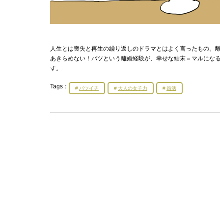
人生とは喪失と再生の繰り返しのドラマとはよく言ったもの。
あきらめない！バツという離婚経験が、幸せな結末＝マルにな
す。
Tags：
バツイチ
大人の女子力
婚活