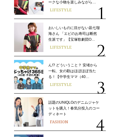
ークな小物を楽しみながら…
LIFESTYLE
おいしいものに目がない凪七瑠
海さん 「エビのお寿司は断然
生派です」【宝塚歌劇団O…
LIFESTYLE
ん!? どういうこと？ 安堵から
一転、女の勘はほぼほぼ当た
る！【中学生ママ（40…
LIFESTYLE
話題のUNIQLOのデニムジャケ
ットを購入！春気分投入のコー
ディネート
FASHION