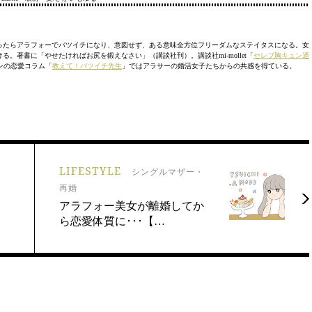
ったらアラフォーでバツイチになり、意図せず、ある意味全方位フリーダムなステイタスになる。女
著書に「やせたければお尻を鍛えなさい」（講談社刊）。講談社mi-mollet「
セレブ胸キュン通
インの恋愛コラム「
教えて！バツイチ先生
」ではアラサーの婚活女子たちからの共感を得ている。
LIFESTYLE
・
シングルマザー・
再婚
」
アラフォー美女が離婚してか
ら恋愛体質に･･･【…