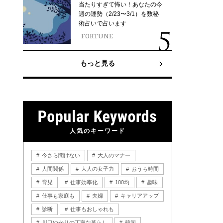
当たりすぎて怖い！あなたの今
週の運勢（2/23〜3/1）を数秘
術占いで占います
FORTUNE
もっと見る
人気のキーワード
今さら聞けない
大人のマナー
人間関係
大人の女子力
おうち時間
育児
仕事効率化
100均
趣味
仕事も家庭も
夫婦
キャリアアップ
診断
仕事もおしゃれも
川口ゆかりの丁寧な暮らし
韓国