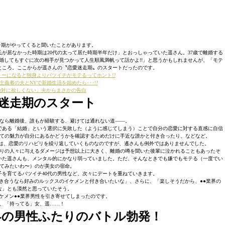
テ期がやってくると聞いたことがあります。
が居なかった時期は20代の太って居た時期半年だけ」とおっしゃっていた遥さん。37歳で離婚する
婚してもすぐに次の相手が見つかって人生順風満帆って話かよ!!」と思うかもしれませんが、「モテ
ところ。ここからが遥さんの〝恋愛迷走期〟のスタートだったのです。
ォーになると独身よりバツイチがモテるってホント!?
主義者の夫とNYで新婚生活を始めたら･･･!?
絶対に欲しくない」夫からまさかの告白
迷走期のスタート
なら離婚後、誰もが経験する、避けては通れない道——。
である「結婚」という選択に失敗した（ように感じてしまう）ことで自分の恋愛に対する直感に自信
ての魅力が自分にあるかどうかを確認するためだけに手近な誰かと付き合ったり、などなど。
は、恋愛のリハビリを繰り返していくものなのですが、遙さんも例外ではありませんでした。
りの人々に与えるダメージは予想以上に大きく、離婚の噂を聞いた後輩に泣かれることもあったそ
いた遥さんも、メンタル的にかなり弱っていました。ただ、そんなときでも嫌でもモテる（一度でい
てみたいわ〜）のが美女の宿命。
子を育てるバツイチ40代の男性など、次々にデートを重ねていきます。
き合うなら好みのルックスのイケメンと付き合いたいな」、さらに、「楽しそうだから、●●業界の
な」とも漠然と思っていたそう。
ケメン●●業界男性を引き寄せてしまったのです。
、「持ってる」女、遥……！
界の男性ふたりのバトル勃発！