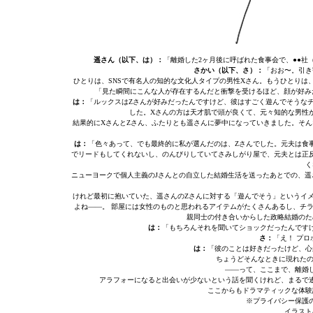
遥さん（以下、は）：
「離婚した2ヶ月後に呼ばれた食事会で、●●社
さかい（以下、さ）：
「おお〜。引き
ひとりは、SNSで有名人の知的な文化人タイプの男性Xさん。もうひとりは
「見た瞬間にこんな人が存在するんだと衝撃を受けるほど、顔が好み
は：
「ルックスはZさんが好みだったんですけど、彼はすごく遊んでそうな
した。Xさんの方は天才肌で頭が良くて、元々知的な男性
結果的にXさんとZさん、ふたりとも遥さんに夢中になっていきました。そん
は：
「色々あって、でも最終的に私が選んだのは、Zさんでした。元夫は食
でリードもしてくれないし、のんびりしていてさみしがり屋で、元夫とは正
く
ニューヨークで個人主義のJさんとの自立した結婚生活を送ったあとでの、遥
けれど最初に抱いていた、遥さんのZさんに対する「遊んでそう」というイ
よね——。 部屋には女性のものと思われるアイテムがたくさんあるし、チ
親同士の付き合いからした政略結婚のた
は：
「もちろんそれを聞いてショックだったんです
さ：
「え！ プロ
は：
「彼のことは好きだったけど、心
ちょうどそんなときに現れたの
——って、ここまで、離婚
アラフォーになると出会いが少ないという話を聞くけれど、まるで
ここからもドラマティックな体験
※プライバシー保護
イラスト/