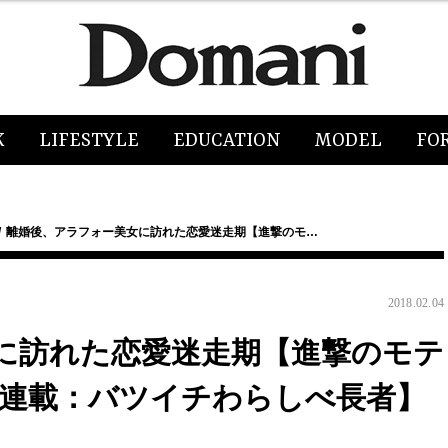
K
LIFESTYLE
EDUCATION
MODEL
FO
離婚後、アラフォー美女に訪れた恋愛迷走期【進撃のモ…
2018.02.04
に訪れた恋愛迷走期【進撃のモテ
.】【連載：バツイチわらしべ長者】