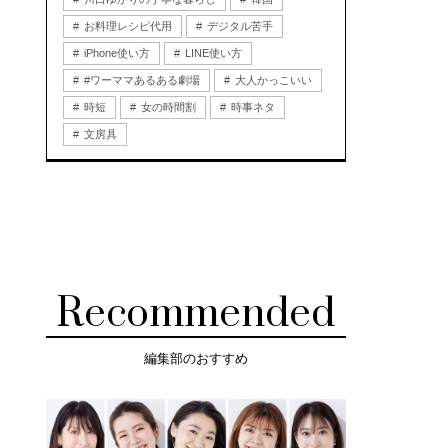
お料理レシピ代用
デジタル苦手
iPhone使い方
LINE使い方
#ワーママあるある劇場
大人かっこいい
時短
女の時間割
時事ネタ
文房具
Recommended
編集部のおすすめ