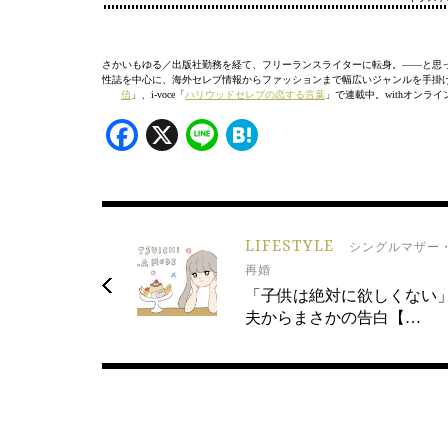
さかいもゆる／出版社勤務を経て、フリーランスライターに転身。——と思
性誌を中心に、海外セレブ情報からファッションまで幅広いジャンルを手掛ける。
信
」、i-voce「
ハリウッドセレブの恋する言葉
」で連載中。withオンラ
Facebook
X
Line
Hatena
LIFESTYLE
シングルマザー
再婚
「子供は絶対に欲しくない
夫からまさかの告白【…