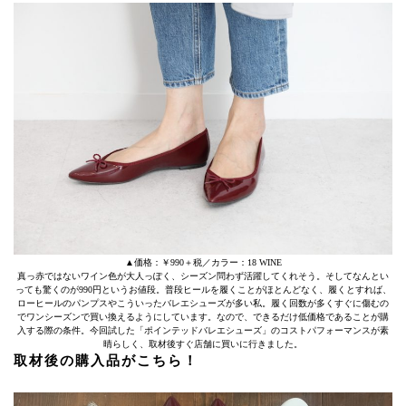
▲価格：￥990＋税／カラー：18 WINE
真っ赤ではないワイン色が大人っぽく、シーズン問わず活躍してくれそう。そしてなんとい
っても驚くのが990円というお値段。普段ヒールを履くことがほとんどなく、履くとすれば、
ローヒールのパンプスやこういったバレエシューズが多い私。履く回数が多くすぐに傷むの
でワンシーズンで買い換えるようにしています。なので、できるだけ低価格であることが購
入する際の条件。今回試した「ポインテッドバレエシューズ」のコストパフォーマンスが素
晴らしく、取材後すぐ店舗に買いに行きました。
取材後の購入品がこちら！