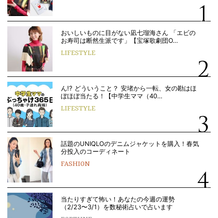
おいしいものに目がない凪七瑠海さん 「エビの
お寿司は断然生派です」【宝塚歌劇団O…
LIFESTYLE
ん!? どういうこと？ 安堵から一転、女の勘はほ
ぼほぼ当たる！【中学生ママ（40…
LIFESTYLE
話題のUNIQLOのデニムジャケットを購入！春気
分投入のコーディネート
FASHION
当たりすぎて怖い！あなたの今週の運勢
（2/23〜3/1）を数秘術占いで占います