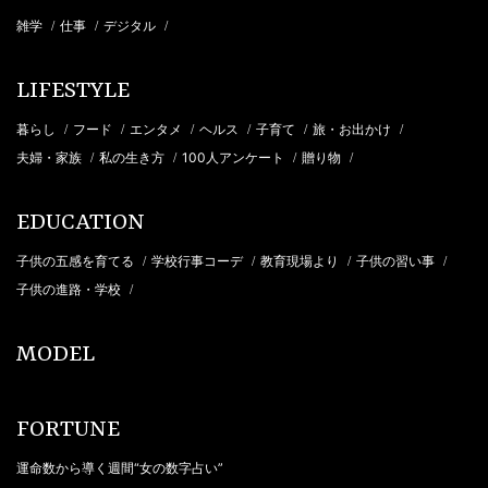
雑学
仕事
デジタル
/
/
/
LIFESTYLE
暮らし
フード
エンタメ
ヘルス
子育て
旅・お出かけ
/
/
/
/
/
/
夫婦・家族
私の生き方
100人アンケート
贈り物
/
/
/
/
EDUCATION
子供の五感を育てる
学校行事コーデ
教育現場より
子供の習い事
/
/
/
/
子供の進路・学校
/
MODEL
FORTUNE
運命数から導く週間“女の数字占い”