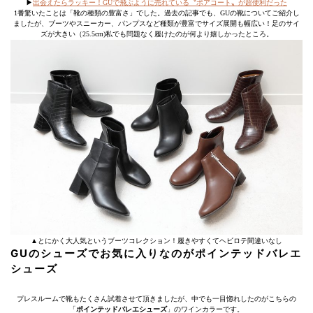
▶︎
出会えたらラッキー！GUで飛ぶように売れている〝ボアコート〟が超便利だった
1番驚いたことは「靴の種類の豊富さ」でした。過去の記事でも、GUの靴についてご紹介し
ましたが、ブーツやスニーカー、パンプスなど種類が豊富でサイズ展開も幅広い！足のサイ
ズが大きい（25.5cm)私でも問題なく履けたのが何より嬉しかったところ。
▲とにかく大人気というブーツコレクション！履きやすくてヘビロテ間違いなし
GUのシューズでお気に入りなのがポインテッドバレエ
シューズ
プレスルームで靴もたくさん試着させて頂きましたが、中でも一目惚れしたのがこちらの
「
ポインテッドバレエシューズ
」のワインカラーです。