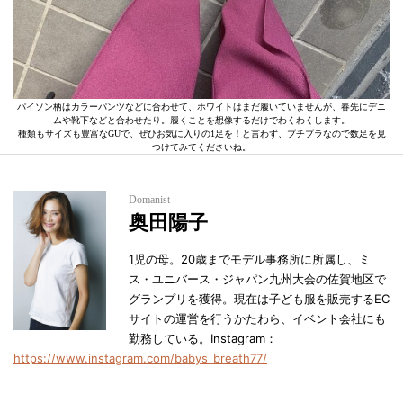
パイソン柄はカラーパンツなどに合わせて、ホワイトはまだ履いていませんが、春先にデニ
ムや靴下などと合わせたり。履くことを想像するだけでわくわくします。
種類もサイズも豊富なGUで、ぜひお気に入りの1足を！と言わず、プチプラなので数足を見
つけてみてくださいね。
Domanist
奥田陽子
1児の母。20歳までモデル事務所に所属し、ミ
ス・ユニバース・ジャパン九州大会の佐賀地区で
グランプリを獲得。現在は子ども服を販売するEC
サイトの運営を行うかたわら、イベント会社にも
勤務している。Instagram：
https://www.instagram.com/babys_breath77/