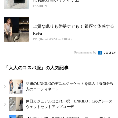
れも絶対買い！アイテム
FASHION
上質な眠りも美髪ケアも！ 銀座で体感する
ReFa
PR（ReFa GINZA on CREA）
Recommended by
「大人のコスパ服」の人気記事
話題のUNIQLOのデニムジャケットを購入！春気分投
入のコーディネート
休日カジュアルはこれ一択！UNIQLO：Cのグレース
ウェットセットアップコーデ