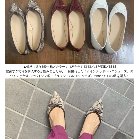
▲価格：各￥990＋税／カラー：（左から）83 83／18 WINE／85 85
豊富すぎて何を購入するか悩みましたが、一目惚れした「ポインテッドバレエシューズ」の
ワインと色違いでパイソン柄、「ラウンドバレエシューズ」のホワイトの3足を購入！