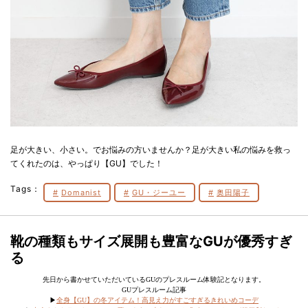
足が大きい、小さい。でお悩みの方いませんか？足が大きい私の悩みを救っ
てくれたのは、やっぱり【GU】でした！
Tags：
Domanist
GU・ジーユー
奥田陽子
靴の種類もサイズ展開も豊富なGUが優秀すぎ
る
先日から書かせていただいているGUのプレスルーム体験記となります。
GUプレスルーム記事
▶︎
全身【GU】の冬アイテム！高見え力がすごすぎるきれいめコーデ