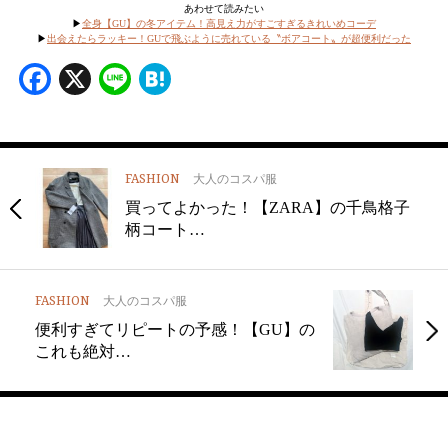
あわせて読みたい
▶︎
全身【GU】の冬アイテム！高見え力がすごすぎるきれいめコーデ
▶︎
出会えたらラッキー！GUで飛ぶように売れている〝ボアコート〟が超便利だった
Facebook
X
Line
Hatena
FASHION
大人のコスパ服
買ってよかった！【ZARA】の千鳥格子
柄コート…
FASHION
大人のコスパ服
便利すぎてリピートの予感！【GU】の
これも絶対…