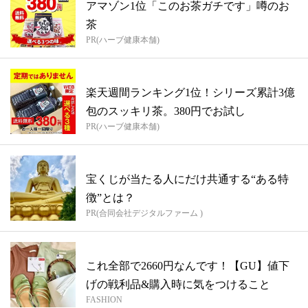
アマゾン1位「このお茶ガチです」噂のお
茶
PR(ハーブ健康本舗)
楽天週間ランキング1位！シリーズ累計3億
包のスッキリ茶。380円でお試し
PR(ハーブ健康本舗)
宝くじが当たる人にだけ共通する“ある特
徴”とは？
PR(合同会社デジタルファーム )
これ全部で2660円なんです！【GU】値下
げの戦利品&購入時に気をつけること
FASHION