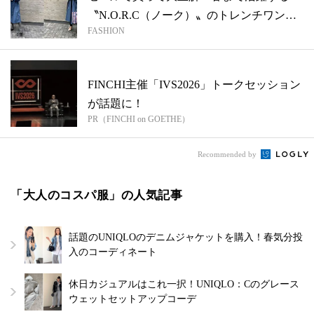
〝N.O.R.C（ノーク）〟のトレンチワン
FASHION
ピ...
FINCHI主催「IVS2026」トークセッション
が話題に！
PR（FINCHI on GOETHE）
Recommended by
「大人のコスパ服」の人気記事
話題のUNIQLOのデニムジャケットを購入！春気分投
入のコーディネート
休日カジュアルはこれ一択！UNIQLO：Cのグレース
ウェットセットアップコーデ