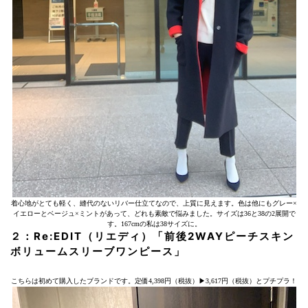
着心地がとても軽く、縫代のないリバー仕立てなので、上質に見えます。色は他にもグレー×
イエローとベージュ×ミントがあって、どれも素敵で悩みました。サイズは36と38の2展開で
す。167cmの私は38サイズに。
２：Re:EDIT（リエディ）「前後2WAYピーチスキン
ボリュームスリーブワンピース」
こちらは初めて購入したブランドです。定価4,398円（税抜）▶︎3,617円（税抜）とプチプラ！