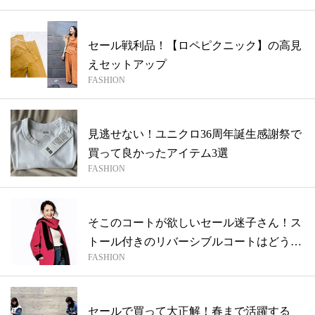
セール戦利品！【ロペピクニック】の高見
えセットアップ
FASHION
見逃せない！ユニクロ36周年誕生感謝祭で
買って良かったアイテム3選
FASHION
そこのコートが欲しいセール迷子さん！ス
トール付きのリバーシブルコートはどうで
FASHION
すか...
セールで買って大正解！春まで活躍する