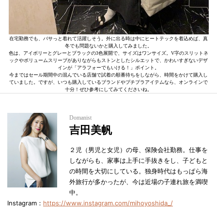
在宅勤務でも、バサっと着れて活躍しそう。外に出る時は中にヒートテックを着込めば、真
冬でも問題ないかと購入してみました。
色は、アイボリーとグレーとブラックの3色展開で、サイズはワンサイズ。V字のスリットネ
ックやボリュームスリーブがありながらもストンとしたシルエットで、かわいすぎないデザ
インが「アラフォーでもいける！」ポイント。
今まではセール期間中の混んでいる店舗で試着の順番待ちをしながら、時間をかけて購入し
ていました。ですが、いつも購入しているブランドやプチプラアイテムなら、オンラインで
十分！ぜひ参考にしてみてくださいね。
Domanist
吉田美帆
２児（男児と女児）の母、保険会社勤務。仕事を
しながらも、家事は上手に手抜きをし、子どもと
の時間を大切にしている。独身時代はもっぱら海
外旅行が多かったが、今は近場の子連れ旅を満喫
中。
Instagram：
https://www.instagram.com/mihoyoshida_/