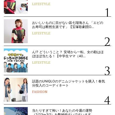
LIFESTYLE
おいしいものに目がない凪七瑠海さん 「エビの
お寿司は断然生派です」【宝塚歌劇団O…
LIFESTYLE
ん!? どういうこと？ 安堵から一転、女の勘はほ
ぼほぼ当たる！【中学生ママ（40…
LIFESTYLE
話題のUNIQLOのデニムジャケットを購入！春気
分投入のコーディネート
FASHION
当たりすぎて怖い！あなたの今週の運勢
（2/23〜3/1）を数秘術占いで占います