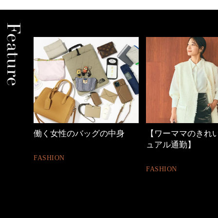
中身
【ワーママのきれいめカジ
心地よくいられる
ュアル通勤】
とは
FASHION
FASHION