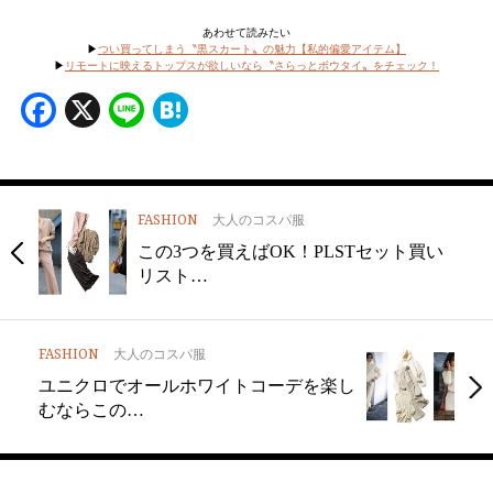
あわせて読みたい
▶︎
つい買ってしまう〝黒スカート〟の魅力【私的偏愛アイテム】
▶︎
リモートに映えるトップスが欲しいなら〝さらっとボウタイ〟をチェック！
Facebook
X
Line
Hatena
FASHION
大人のコスパ服
この3つを買えばOK！PLSTセット買い
リスト…
FASHION
大人のコスパ服
ユニクロでオールホワイトコーデを楽し
むならこの…