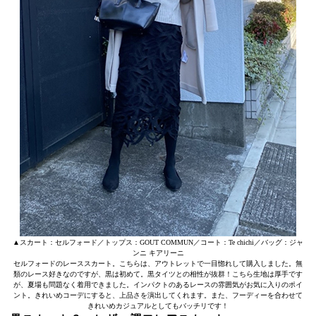
▲スカート：セルフォード／トップス：GOUT COMMUN／コート：Te chichi／バッグ：ジャ
ンニ キアリーニ
セルフォードのレーススカート。こちらは、アウトレットで一目惚れして購入しました。無
類のレース好きなのですが、黒は初めて。黒タイツとの相性が抜群！こちら生地は厚手です
が、夏場も問題なく着用できました。インパクトのあるレースの雰囲気がお気に入りのポイ
ント。きれいめコーデにすると、上品さを演出してくれます。また、フーディーを合わせて
きれいめカジュアルとしてもバッチリです！