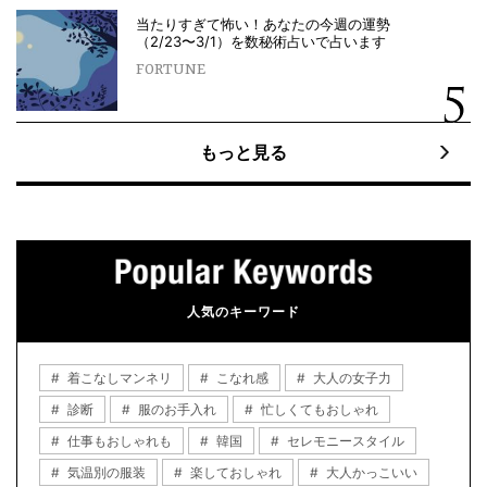
当たりすぎて怖い！あなたの今週の運勢
（2/23〜3/1）を数秘術占いで占います
FORTUNE
もっと見る
人気のキーワード
着こなしマンネリ
こなれ感
大人の女子力
診断
服のお手入れ
忙しくてもおしゃれ
仕事もおしゃれも
韓国
セレモニースタイル
気温別の服装
楽しておしゃれ
大人かっこいい