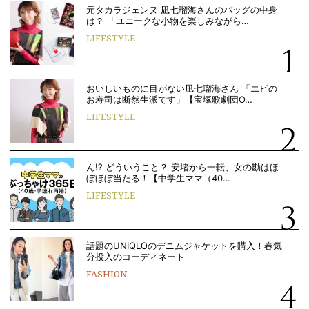
元タカラジェンヌ 凪七瑠海さんのバッグの中身
は？ 「ユニークな小物を楽しみながら…
LIFESTYLE
おいしいものに目がない凪七瑠海さん 「エビの
お寿司は断然生派です」【宝塚歌劇団O…
LIFESTYLE
ん!? どういうこと？ 安堵から一転、女の勘はほ
ぼほぼ当たる！【中学生ママ（40…
LIFESTYLE
話題のUNIQLOのデニムジャケットを購入！春気
分投入のコーディネート
FASHION