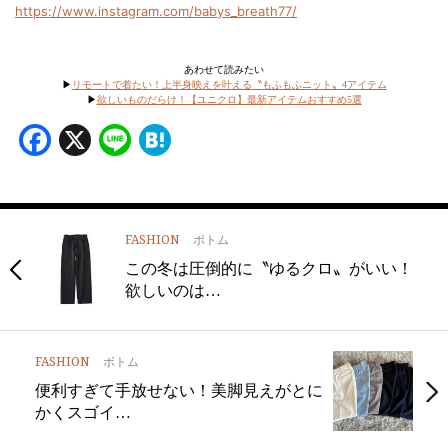
https://www.instagram.com/babys_breath77/
あわせて読みたい
▶︎
リモートで着たい！上半身映えを叶える〝もふもふニット〟4アイテム
▶︎
欲しいものだらけ！【ユニクロ】最新アイテムおすすめ5選
Facebook
X
Line
Hatena
FASHION
ボトム
この冬は圧倒的に〝ゆるクロ〟がいい！
欲しいのは…
FASHION
ボトム
便利すぎて手放せない！美脚見えがとに
かくスゴイ…