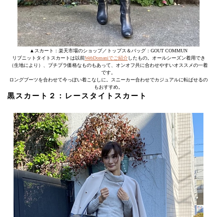
▲スカート：楽天市場のショップ／トップス＆バッグ：GOUT COMMUN
リブニットタイトスカートは以前
WebDomaniでご紹介
したもの。オールシーズン着用でき
（生地により）、プチプラ価格なものもあって、オンオフ共に合わせやすいオススメの一着
です。
ロングブーツを合わせて今っぽい着こなしに。スニーカー合わせでカジュアルに転ばせるの
もおすすめ。
黒スカート２：レースタイトスカート