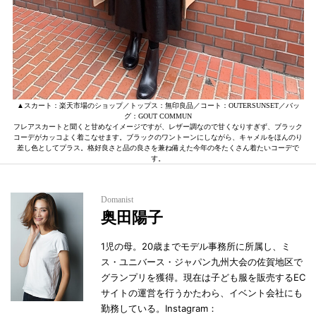
▲スカート：楽天市場のショップ／トップス：無印良品／コート：OUTERSUNSET／バッ
グ：GOUT COMMUN
フレアスカートと聞くと甘めなイメージですが、レザー調なので甘くなりすぎず、ブラック
コーデがカッコよく着こなせます。ブラックのワントーンにしながら、キャメルをほんのり
差し色としてプラス。格好良さと品の良さを兼ね備えた今年の冬たくさん着たいコーデで
す。
Domanist
奥田陽子
1児の母。20歳までモデル事務所に所属し、ミ
ス・ユニバース・ジャパン九州大会の佐賀地区で
グランプリを獲得。現在は子ども服を販売するEC
サイトの運営を行うかたわら、イベント会社にも
勤務している。Instagram：