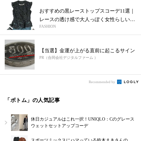
おすすめの黒レーストップスコーデ11選｜
レースの透け感で大人っぽく女性らしい魅
FASHION
力...
【当選】金運が上がる直前に起こるサイン
PR（合同会社デジタルファーム ）
Recommended by
「ボトム」の人気記事
休日カジュアルはこれ一択！UNIQLO：Cのグレース
ウェットセットアップコーデ
スポーツミックスにハマっている鈴木まきさんの