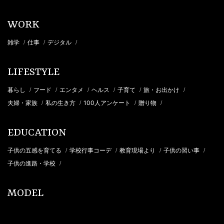
WORK
雑学
仕事
デジタル
/
/
/
LIFESTYLE
暮らし
フード
エンタメ
ヘルス
子育て
旅・お出かけ
/
/
/
/
/
/
夫婦・家族
私の生き方
100人アンケート
贈り物
/
/
/
/
EDUCATION
子供の五感を育てる
学校行事コーデ
教育現場より
子供の習い事
/
/
/
/
子供の進路・学校
/
MODEL